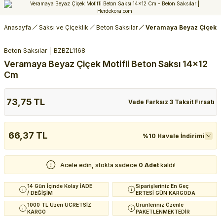
Anasayfa
Saksı ve Çiçeklik
Beton Saksılar
Veramaya Beyaz Çiçek M
Beton Saksılar
BZBZL1168
Veramaya Beyaz Çiçek Motifli Beton Saksı 14x12
Cm
73,75 TL
Vade Farksız 3 Taksit Fırsatı
66,37 TL
%10 Havale İndirimi
Acele edin, stokta sadece
0 Adet
kaldı!
14 Gün İçinde Kolay İADE
Siparişleriniz En Geç
/ DEĞİŞİM
ERTESİ GÜN KARGODA
1000 TL Üzeri ÜCRETSİZ
Ürünleriniz Özenle
KARGO
PAKETLENMEKTEDİR