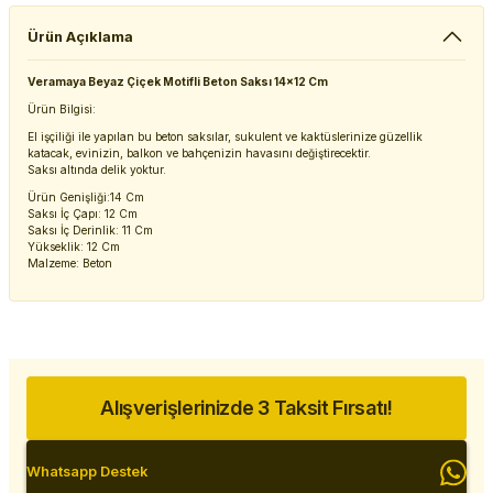
Ürün Açıklama
Veramaya Beyaz Çiçek Motifli Beton Saksı 14x12 Cm
Ürün Bilgisi:
El işçiliği ile yapılan bu beton saksılar, sukulent ve kaktüslerinize güzellik
katacak, evinizin, balkon ve bahçenizin havasını değiştirecektir.
Saksı altında delik yoktur.
Ürün Genişliği:14 Cm
Saksı İç Çapı: 12 Cm
Saksı İç Derinlik: 11 Cm
Yükseklik: 12 Cm
Malzeme: Beton
Alışverişlerinizde 3 Taksit Fırsatı!
Whatsapp Destek