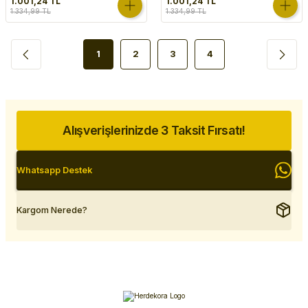
1.001,24 TL
1.001,24 TL
1.334,99 TL
1.334,99 TL
1
2
3
4
Alışverişlerinizde 3 Taksit Fırsatı!
Whatsapp Destek
Kargom Nerede?