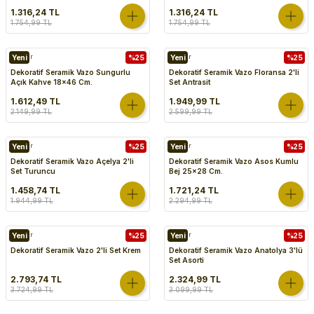
1.316,24 TL
1.316,24 TL
1.754,99 TL
1.754,99 TL
Vazolar
Yeni
%25
Vazolar
Yeni
%25
Dekoratif Seramik Vazo Sungurlu
Dekoratif Seramik Vazo Floransa 2'li
Açık Kahve 18x46 Cm.
Set Antrasit
1.612,49 TL
1.949,99 TL
2.149,99 TL
2.599,99 TL
Vazolar
Yeni
%25
Vazolar
Yeni
%25
Dekoratif Seramik Vazo Açelya 2'li
Dekoratif Seramik Vazo Asos Kumlu
Set Turuncu
Bej 25x28 Cm.
1.458,74 TL
1.721,24 TL
1.944,99 TL
2.294,99 TL
Vazolar
Yeni
%25
Vazolar
Yeni
%25
Dekoratif Seramik Vazo 2'li Set Krem
Dekoratif Seramik Vazo Anatolya 3'lü
Set Asorti
2.793,74 TL
2.324,99 TL
3.724,99 TL
3.099,99 TL