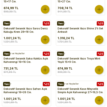
15x17 Cm.
15x27 Cm.
674,99 TL
708,74 TL
899,99 TL
944,99 TL
Vazolar
Yeni
%25
Vazolar
Yeni
%25
Dekoratif Seramik Vazo Saros Deniz
Dekoratif Seramik Vazo Shine 2'li Set
Kabuğu Krem 28x18 Cm.
Antrasit
1.001,24 TL
1.316,24 TL
1.334,99 TL
1.754,99 TL
Biblolar ve Heykeller
Yeni
%25
Vazolar
Yeni
%25
Dekoratif Seramik Saksı Kaktüs Açık
Dekoratif Seramik Vazo Troya Mint
Kahverengi 16x16 Cm.
Yeşili 15x9 Cm.
731,24 TL
674,99 TL
974,99 TL
899,99 TL
Vazolar
Yeni
%25
Biblolar ve Heykeller
Yeni
%25
Dekoratif Seramik Vazo Safran Açık
Dekoratif Seramik Kase-Meyvelik
Kahverengi 16x26 Cm.
Simple Açık Kahverengi 27x16,5 Cm.
1.001,24 TL
1.001,24 TL
1.334,99 TL
1.334,99 TL