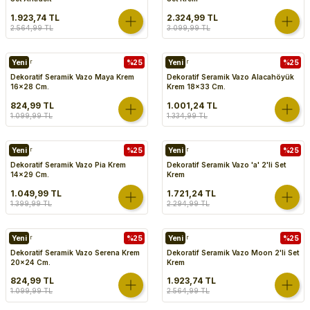
1.923,74 TL
2.324,99 TL
2.564,99 TL
3.099,99 TL
Vazolar
Yeni
%25
Vazolar
Yeni
%25
Dekoratif Seramik Vazo Maya Krem
Dekoratif Seramik Vazo Alacahöyük
16x28 Cm.
Krem 18x33 Cm.
824,99 TL
1.001,24 TL
1.099,99 TL
1.334,99 TL
Vazolar
Yeni
%25
Vazolar
Yeni
%25
Dekoratif Seramik Vazo Pia Krem
Dekoratif Seramik Vazo 'a' 2'li Set
14x29 Cm.
Krem
1.049,99 TL
1.721,24 TL
1.399,99 TL
2.294,99 TL
Vazolar
Yeni
%25
Vazolar
Yeni
%25
Dekoratif Seramik Vazo Serena Krem
Dekoratif Seramik Vazo Moon 2'li Set
20x24 Cm.
Krem
824,99 TL
1.923,74 TL
1.099,99 TL
2.564,99 TL