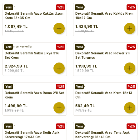
Vazolar
Yeni
%25
Vazolar
Yeni
%25
Dekoratif Seramik Vazo Kaktüs Uzun
Dekoratif Seramik Vazo Kaktüs Krem
Krem 13x35 Cm.
18x27 Cm.
1.087,49 TL
1.424,99 TL
1.449,99 TL
1.899,99 TL
Biblolar ve Heykeller
Yeni
%25
Vazolar
Yeni
%25
Dekoratif Seramik Saksı Likya 3'lü
Dekoratif Seramik Vazo Flower 2'li
Set Krem
Set Turuncu
2.324,99 TL
1.199,99 TL
3.099,99 TL
1.599,99 TL
Vazolar
Yeni
%25
Vazolar
Yeni
%25
Dekoratif Seramik Vazo Roma 2'li Set
Dekoratif Seramik Vazo Krem 12x13
Krem
Cm.
1.499,99 TL
562,49 TL
1.999,99 TL
749,99 TL
Vazolar
Yeni
%25
Vazolar
Yeni
%25
Dekoratif Seramik Vazo Sedir Açık
Dekoratif Seramik Vazo Tena Açık
Kahverengi 17x33 Cm.
Kahverengi 18x41 Cm.