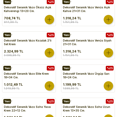
Vazolar
Yeni
%25
Vazolar
Yeni
%25
Dekoratif Seramik Vazo Öksüz Açık
Dekoratif Seramik Vazo Venüs Açık
Kahverengi 13x20 Cm.
Kahve 21x31 Cm.
708,74 TL
1.316,24 TL
944,99 TL
1.754,99 TL
Vazolar
Yeni
%25
Vazolar
Yeni
%25
Dekoratif Seramik Vazo Kozalak 2'li
Dekoratif Seramik Vazo Venüs Siyah
Set Krem
21x31 Cm.
2.324,99 TL
1.316,24 TL
3.099,99 TL
1.754,99 TL
Vazolar
Yeni
%25
Vazolar
Yeni
%25
Dekoratif Seramik Vazo Elite Krem
Dekoratif Seramik Vazo Ürgüp Sarı
18x34 Cm.
18x24 Cm.
1.012,49 TL
1.199,99 TL
1.349,99 TL
1.599,99 TL
Vazolar
Yeni
%25
Vazolar
Yeni
%25
Dekoratif Seramik Vazo Soho Yassı
Dekoratif Seramik Vazo Soho Uzun
Krem 22x12 Cm.
Krem 13x35 Cm.