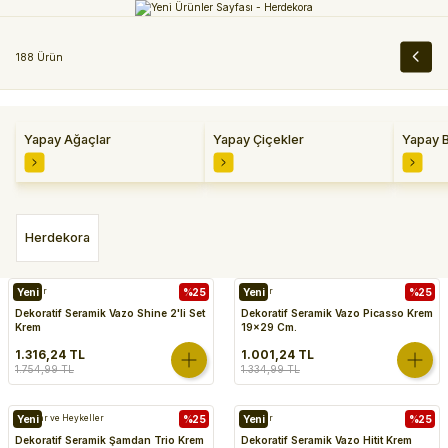
188 Ürün
Yapay Ağaçlar
Yapay Çiçekler
Yapay B
Herdekora
Vazolar
Yeni
%25
Vazolar
Yeni
%25
Dekoratif Seramik Vazo Shine 2'li Set
Dekoratif Seramik Vazo Picasso Krem
Krem
19x29 Cm.
1.316,24 TL
1.001,24 TL
1.754,99 TL
1.334,99 TL
Biblolar ve Heykeller
Yeni
%25
Vazolar
Yeni
%25
Dekoratif Seramik Şamdan Trio Krem
Dekoratif Seramik Vazo Hitit Krem