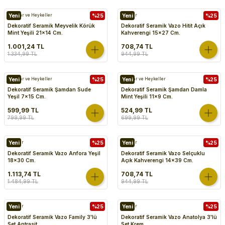
Biblolar ve Heykeller
Yeni
%25
Vazolar
Yeni
%25
Dekoratif Seramik Meyvelik Körük
Dekoratif Seramik Vazo Hitit Açık
Mint Yeşili 21x14 Cm.
Kahverengi 15x27 Cm.
1.001,24 TL
708,74 TL
1.334,99 TL
944,99 TL
Biblolar ve Heykeller
Yeni
%25
Biblolar ve Heykeller
Yeni
%25
Dekoratif Seramik Şamdan Sude
Dekoratif Seramik Şamdan Damla
Yeşil 7x15 Cm.
Mint Yeşili 11x9 Cm.
599,99 TL
524,99 TL
799,99 TL
699,99 TL
Vazolar
Yeni
%25
Vazolar
Yeni
%25
Dekoratif Seramik Vazo Anfora Yeşil
Dekoratif Seramik Vazo Selçuklu
18x30 Cm.
Açık Kahverengi 14x39 Cm.
1.113,74 TL
708,74 TL
1.484,99 TL
944,99 TL
Vazolar
Yeni
%25
Vazolar
Yeni
%25
Dekoratif Seramik Vazo Family 3'lü
Dekoratif Seramik Vazo Anatolya 3'lü
Set Antrasit
Set Krem