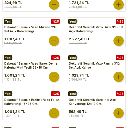
824,99 TL
1.721,24 TL
1.099,99 TL
2.294,99 TL
Vazolar
Yeni
%25
Vazolar
Yeni
%25
Dekoratif Seramik Vazo Mikado 2'li
Dekoratif Seramik Vazo Dikili 3'lü Set
Set Açık Kahverengi
Açık Kahverengi
1.087,49 TL
2.227,49 TL
1.449,99 TL
2.969,99 TL
Vazolar
Yeni
%25
Vazolar
Yeni
%25
Dekoratif Seramik Vazo Saros Deniz
Dekoratif Seramik Vazo Family 3'lü
Kabuğu Mint Yeşili 28x18 Cm.
Set Açık Kahve
1.001,24 TL
1.923,74 TL
1.334,99 TL
2.564,99 TL
Vazolar
Yeni
%25
Vazolar
Yeni
%25
Dekoratif Seramik Eskitme Vazo Falez
Dekoratif Seramik Vazo İnci Açık
Kahverengi 16x25 Cm.
Kahverengi 12x12 Cm.
1.001,24 TL
562,49 TL
1.334,99 TL
749,99 TL