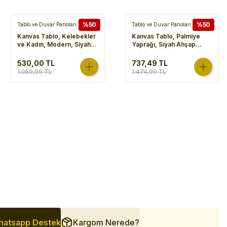
%50
%50
Tablo ve Duvar Panoları
Tablo ve Duvar Panoları
Kanvas Tablo, Kelebekler
Kanvas Tablo, Palmiye
ve Kadın, Modern, Siyah
Yaprağı, Siyah Ahşap
Ahşap Çerçeveli, Gold
Çerçeveli, Gold
Kabartmalı, Gold-Beyaz -
Kabartmalı, Bordo-Yeşil -
530,00 TL
737,49 TL
50x3x70 cm
60x3x80 cm
1.059,99 TL
1.474,99 TL
atsapp Destek
Kargom Nerede?