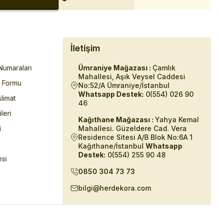
İletişim
umaraları
Ümraniye Mağazası :
Çamlık
Mahallesi, Aşık Veysel Caddesi
m Formu
No:52/A Ümraniye/İstanbul
Whatsapp Destek:
0(554) 026 90
limat
46
ileri
Kağıthane Mağazası :
Yahya Kemal
i
Mahallesi. Güzeldere Cad. Vera
Residence Sitesi A/B Blok No:6A 1
Kağıthane/İstanbul
Whatsapp
Destek:
0(554) 255 90 48
esi
0850 304 73 73
bilgi@herdekora.com