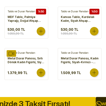
%50
%50
Tablo ve Duvar Panoları
Tablo ve Duvar Panoları
MDF Tablo, Palmiye
Kanvas Tablo, Kurdelalı
Yaprağı, Doğal Ahşap
Kadın, Siyah Ahşap
Çerçeveli, Gold
Çerçeveli, Gold
Kabartmalı, Somon-
Kabartmalı, Gold-Beyaz -
530,00 TL
530,00 TL
Kahverengi - 50x2,5x70
50x3x70 cm
1.059,99 TL
1.059,99 TL
cm
Tablo ve Duvar Panoları
Tablo ve Duvar Panoları
Metal Duvar Panosu, Sırtı
Metal Duvar Panosu, Kadın
Dönük Kadın Figürlü, Siyah
Figürlü, Siyah-Kırmızı -
- 56x69x3 cm
60x74x2 cm
1.379,99 TL
1.509,99 TL
inizde 3 Taksit Fırsatı!
Wh