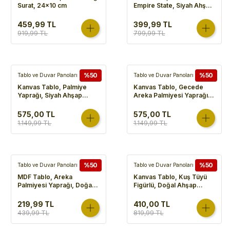
Surat, 24x10 cm
Empire State, Siyah Ahşap
Çerçeveli, Kırmızı-
Turuncu - 50x2,5x70 cm
459,99 TL
399,99 TL
919,99 TL
799,99 TL
%50
%50
Tablo ve Duvar Panoları
Tablo ve Duvar Panoları
Kanvas Tablo, Palmiye
Kanvas Tablo, Gecede
Yaprağı, Siyah Ahşap
Areka Palmiyesi Yaprağı,
Çerçeveli, Gold-Yeşil -
Siyah Ahşap Çerçeveli,
60x3x80 cm
Gold Kabartmalı, Gold-
575,00 TL
575,00 TL
Mavi - 50x3x70 cm
1.149,99 TL
1.149,99 TL
%50
%50
Tablo ve Duvar Panoları
Tablo ve Duvar Panoları
MDF Tablo, Areka
Kanvas Tablo, Kuş Tüyü
Palmiyesi Yaprağı, Doğal
Figürlü, Doğal Ahşap
Ahşap Çerçeveli, Somon-
Çerçeveli, Gold
Beyaz - 40x1,8x50 cm
Kabartmalı, Somon-
219,99 TL
410,00 TL
Kahverengi - 45x2,5x60
439,99 TL
819,99 TL
cm