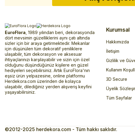
Kurumsal
EuroFlora
, 1989 yılından beri, dekorasyonda
dört mevsimin güzelliklerini aynı çatı altında
Hakkımızda
sizler için bir araya getirmektedir. Mekanlar
için düşünülen tüm dekoratif yeniliklere
İletişim
ulaşabilir, tüm dekorasyon ve aksesuar
ihtiyaçlarınızı karşılayabilir ve sizin için özel
Gizlilik ve Güv
olduğunu düşündüğünüz kişilere en güzel
Kullanım Koşull
hediyeleri seçebilirsiniz. Artık EuroFlora'nın
eşsiz ürün yelpazesine, online platformu
3D Secure
Herdekora.com üzerinden de kolayca
ulaşabilir, dilediğiniz yerden alışveriş keyfini
Üyelik Sözleş
yaşayabilirsiniz.
Tüm Sayfalar
©2012-2025 herdekora.com - Tüm hakkı saklıdır.