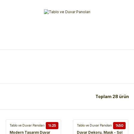
Alışverişlerinizde 3 Taksit Fırsatı!
İlk siparişinizi verin!
%10 Havale İndirimi
Şimdi Alışveriş yap!
Toplam 28 ürün
%25
%50
Tablo ve Duvar Panoları
Tablo ve Duvar Panoları
Modern Tasarım Duvar
Duvar Dekoru, Mask - Sol