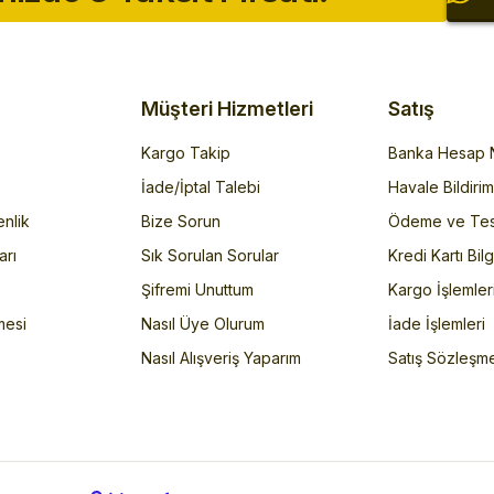
Müşteri Hizmetleri
Satış
Kargo Takip
Banka Hesap N
İade/İptal Talebi
Havale Bildiri
enlik
Bize Sorun
Ödeme ve Tes
arı
Sık Sorulan Sorular
Kredi Kartı Bilg
Şifremi Unuttum
Kargo İşlemler
mesi
Nasıl Üye Olurum
İade İşlemleri
Nasıl Alışveriş Yaparım
Satış Sözleşm