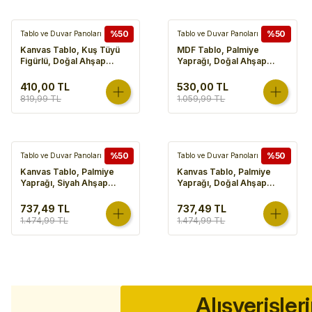
%50
%50
Tablo ve Duvar Panoları
Tablo ve Duvar Panoları
Kanvas Tablo, Kuş Tüyü
MDF Tablo, Palmiye
Figürlü, Doğal Ahşap
Yaprağı, Doğal Ahşap
Çerçeveli, Gold
Çerçeveli, Gold
Kabartmalı, Mavi-Beyaz -
Kabartmalı, Somon-
410,00 TL
530,00 TL
45x2,5x60 cm
Kahverengi - 50x2,5x70
819,99 TL
1.059,99 TL
cm
%50
%50
Tablo ve Duvar Panoları
Tablo ve Duvar Panoları
Kanvas Tablo, Palmiye
Kanvas Tablo, Palmiye
Yaprağı, Siyah Ahşap
Yaprağı, Doğal Ahşap
Çerçeveli, Gold
Çerçeveli, Gold
Kabartmalı, Bordo-Yeşil -
Kabartmalı, Somon-
737,49 TL
737,49 TL
60x3x80 cm
Kahverengi - 60x3x80 cm
1.474,99 TL
1.474,99 TL
Alışverişler