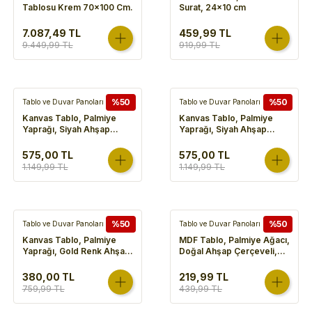
Tablosu Krem 70x100 Cm.
Surat, 24x10 cm
7.087,49 TL
459,99 TL
9.449,99 TL
919,99 TL
%50
%50
Tablo ve Duvar Panoları
Tablo ve Duvar Panoları
Kanvas Tablo, Palmiye
Kanvas Tablo, Palmiye
Yaprağı, Siyah Ahşap
Yaprağı, Siyah Ahşap
Çerçeveli, Gold-Yeşil -
Çerçeveli, Gold-Yeşil -
60x3x80 cm
60x3x80 cm
575,00 TL
575,00 TL
1.149,99 TL
1.149,99 TL
%50
%50
Tablo ve Duvar Panoları
Tablo ve Duvar Panoları
Kanvas Tablo, Palmiye
MDF Tablo, Palmiye Ağacı,
Yaprağı, Gold Renk Ahşap
Doğal Ahşap Çerçeveli,
Çerçeveli, Gold
Somon-Kahverengi -
Kabartmalı, Gold-Beyaz -
40x1,8x50 cm
380,00 TL
219,99 TL
45x2,5x60 cm
759,99 TL
439,99 TL