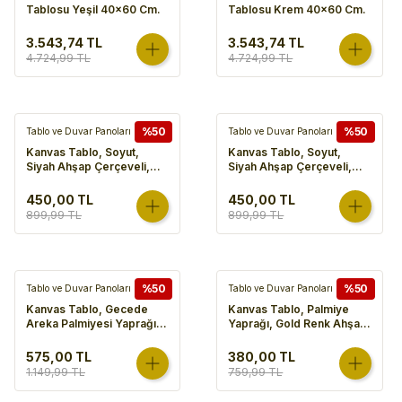
Tablosu Yeşil 40x60 Cm.
Tablosu Krem 40x60 Cm.
3.543,74 TL
3.543,74 TL
4.724,99 TL
4.724,99 TL
%50
%50
Tablo ve Duvar Panoları
Tablo ve Duvar Panoları
Kanvas Tablo, Soyut,
Kanvas Tablo, Soyut,
Siyah Ahşap Çerçeveli,
Siyah Ahşap Çerçeveli,
Mavi-Beyaz - 50x3x70 cm
Mavi-Sarı - 50x3x70 cm
450,00 TL
450,00 TL
899,99 TL
899,99 TL
%50
%50
Tablo ve Duvar Panoları
Tablo ve Duvar Panoları
Kanvas Tablo, Gecede
Kanvas Tablo, Palmiye
Areka Palmiyesi Yaprağı,
Yaprağı, Gold Renk Ahşap
Siyah Ahşap Çerçeveli,
Çerçeveli, Gold
Gold Kabartmalı, Gold-
Kabartmalı, Gold-Beyaz -
575,00 TL
380,00 TL
Mavi - 50x3x70 cm
45x2,5x60 cm
1.149,99 TL
759,99 TL