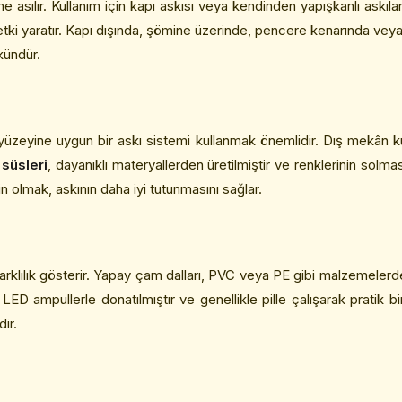
ine asılır. Kullanım için kapı askısı veya kendinden yapışkanlı askıl
ir etki yaratır. Kapı dışında, şömine üzerinde, pencere kenarında vey
kündür.
yüzeyine uygun bir askı sistemi kullanmak önemlidir. Dış mekân kul
 süsleri
, dayanıklı materyallerden üretilmiştir ve renklerinin solma
olmak, askının daha iyi tutunmasını sağlar.
 farklılık gösterir. Yapay çam dalları, PVC veya PE gibi malzemele
i LED ampullerle donatılmıştır ve genellikle pille çalışarak pratik 
ir.