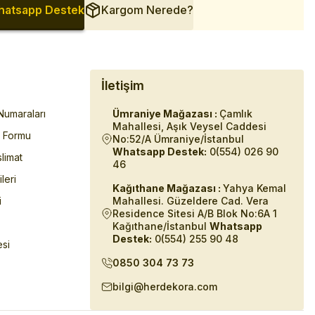
atsapp Destek
Kargom Nerede?
İletişim
umaraları
Ümraniye Mağazası :
Çamlık
Mahallesi, Aşık Veysel Caddesi
m Formu
No:52/A Ümraniye/İstanbul
Whatsapp Destek:
0(554) 026 90
limat
46
ileri
Kağıthane Mağazası :
Yahya Kemal
i
Mahallesi. Güzeldere Cad. Vera
Residence Sitesi A/B Blok No:6A 1
Kağıthane/İstanbul
Whatsapp
Destek:
0(554) 255 90 48
esi
0850 304 73 73
bilgi@herdekora.com