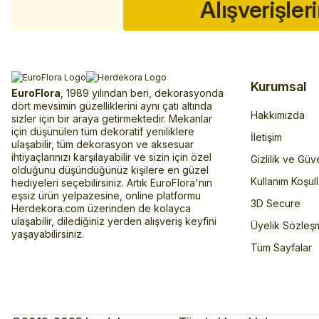
Alışverişler
Kurumsal
EuroFlora
, 1989 yılından beri, dekorasyonda
dört mevsimin güzelliklerini aynı çatı altında
Hakkımızda
sizler için bir araya getirmektedir. Mekanlar
için düşünülen tüm dekoratif yeniliklere
İletişim
ulaşabilir, tüm dekorasyon ve aksesuar
ihtiyaçlarınızı karşılayabilir ve sizin için özel
Gizlilik ve Güv
olduğunu düşündüğünüz kişilere en güzel
Kullanım Koşull
hediyeleri seçebilirsiniz. Artık EuroFlora'nın
eşsiz ürün yelpazesine, online platformu
3D Secure
Herdekora.com üzerinden de kolayca
ulaşabilir, dilediğiniz yerden alışveriş keyfini
Üyelik Sözleş
yaşayabilirsiniz.
Tüm Sayfalar