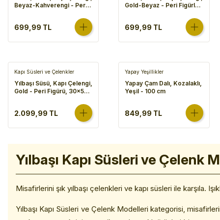
Beyaz-Kahverengi - Peri
Gold-Beyaz - Peri Figürlü,
Figürlü, Doğal Dal, Sarkan
20x30 cm
Ayaklı, Kar Taneli, Gümüş
699,99 TL
699,99 TL
Detaylı, 20x30 cm
Kapı Süsleri ve Çelenkler
Yapay Yeşillikler
Yılbaşı Süsü, Kapı Çelengi,
Yapay Çam Dalı, Kozalaklı,
Gold - Peri Figürü, 30x52
Yeşil - 100 cm
cm
2.099,99 TL
849,99 TL
Yılbaşı Kapı Süsleri ve Çelenk M
Misafirlerini şık yılbaşı çelenkleri ve kapı süsleri ile karşıla. 
Yılbaşı Kapı Süsleri ve Çelenk Modelleri kategorisi, misafirleri