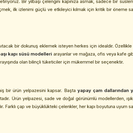
etiriyoruz. Bir yılbaşı çelengini kapınıza asmak, sadece bir süsl
ek, ilk izlenimi güçlü ve etkileyici kılmak için kritik bir öneme s
ansıtacak bir dokunuş eklemek isteyen herkes için idealdir. Özellikl
başı kapı süsü modelleri
arayanlar ve mağaza, ofis veya kafe gibi t
ayışında olan bilinçli tüketiciler için mükemmel bir seçenektir.
niş bir ürün yelpazesini kapsar. Başta
yapay çam dallarından ya
ır. Ürün yelpazesi, sade ve doğal görünümlü modellerden, ışıklı v
ır. Farklı çap ve büyüklükteki çelenkler, her kapı boyutuna uyum s