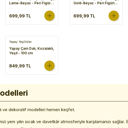
Lame-Beyaz - Peri Figürlü,
Gold-Beyaz - Peri Figürlü,
20x30 cm
20x30 cm
699,99 TL
699,99 TL
Yapay Yeşillikler
Yapay Çam Dalı, Kozalaklı,
Yeşil - 100 cm
849,99 TL
odelleri
Işıklı ve dekoratif modelleri hemen keşfet.
nizi yeni yılın sıcak ve davetkâr atmosferiyle karşılamanızı sağlar.