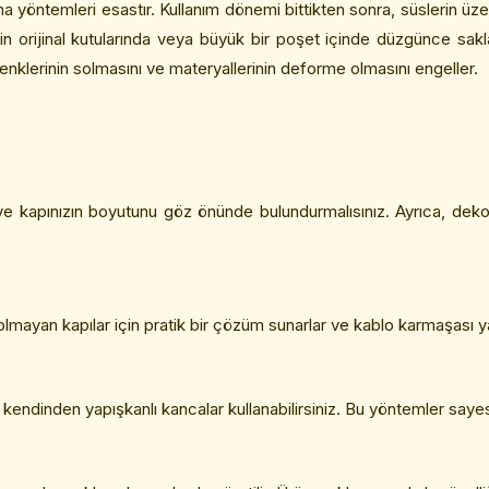
a yöntemleri esastır. Kullanım dönemi bittikten sonra, süslerin üz
çin orijinal kutularında veya büyük bir poşet içinde düzgünce sakl
enklerinin solmasını ve materyallerinin deforme olmasını engeller.
 ve kapınızın boyutunu göz önünde bulundurmalısınız. Ayrıca, deko
şimi olmayan kapılar için pratik bir çözüm sunarlar ve kablo karmaşası
kendinden yapışkanlı kancalar kullanabilirsiniz. Bu yöntemler saye