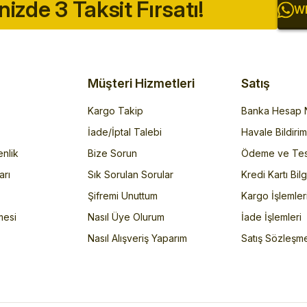
inizde 3 Taksit Fırsatı!
Wh
Müşteri Hizmetleri
Satış
Kargo Takip
Banka Hesap N
İade/İptal Talebi
Havale Bildiri
enlik
Bize Sorun
Ödeme ve Tes
arı
Sık Sorulan Sorular
Kredi Kartı Bilg
Şifremi Unuttum
Kargo İşlemler
mesi
Nasıl Üye Olurum
İade İşlemleri
Nasıl Alışveriş Yaparım
Satış Sözleşm