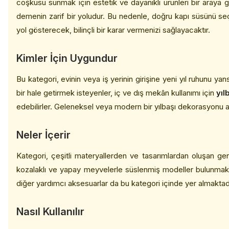
coşkusu sunmak için estetik ve dayanıklı ürünleri bir araya g
demenin zarif bir yoludur. Bu nedenle, doğru kapı süsünü seçm
yol gösterecek, bilinçli bir karar vermenizi sağlayacaktır.
Kimler İçin Uygundur
Bu kategori, evinin veya iş yerinin girişine yeni yıl ruhunu y
bir hale getirmek isteyenler, iç ve dış mekân kullanımı için
yıl
edebilirler. Geleneksel veya modern bir yılbaşı dekorasyonu ar
Neler İçerir
Kategori, çeşitli materyallerden ve tasarımlardan oluşan ge
kozalaklı ve yapay meyvelerle süslenmiş modeller bulunmaktad
diğer yardımcı aksesuarlar da bu kategori içinde yer almaktad
Nasıl Kullanılır