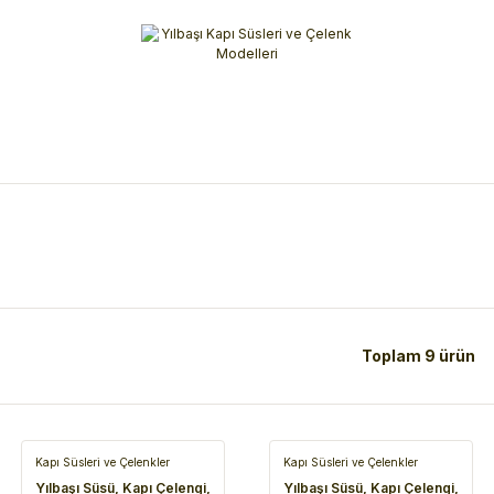
Alışverişlerinizde 3 Taksit Fırsatı!
İlk siparişinizi verin!
%10 Havale İndirimi
Şimdi Alışveriş yap!
Toplam 9 ürün
Kapı Süsleri ve Çelenkler
Kapı Süsleri ve Çelenkler
Yılbaşı Süsü, Kapı Çelengi,
Yılbaşı Süsü, Kapı Çelengi,