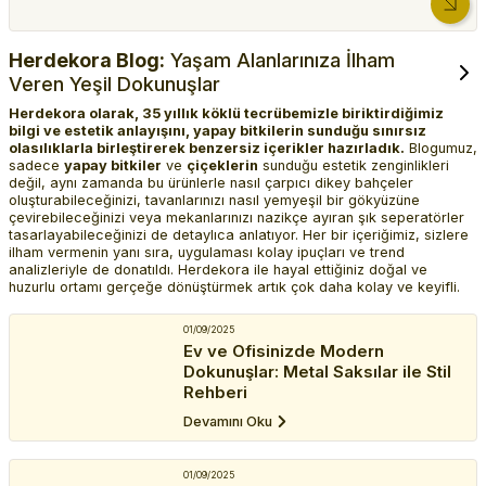
Herdekora Blog:
Yaşam Alanlarınıza İlham
Veren Yeşil Dokunuşlar
Herdekora olarak, 35 yıllık köklü tecrübemizle biriktirdiğimiz
bilgi ve estetik anlayışını, yapay bitkilerin sunduğu sınırsız
olasılıklarla birleştirerek benzersiz içerikler hazırladık.
Blogumuz,
sadece
yapay bitkiler
ve
çiçeklerin
sunduğu estetik zenginlikleri
değil, aynı zamanda bu ürünlerle nasıl çarpıcı dikey bahçeler
oluşturabileceğinizi, tavanlarınızı nasıl yemyeşil bir gökyüzüne
çevirebileceğinizi veya mekanlarınızı nazikçe ayıran şık seperatörler
tasarlayabileceğinizi de detaylıca anlatıyor. Her bir içeriğimiz, sizlere
ilham vermenin yanı sıra, uygulaması kolay ipuçları ve trend
analizleriyle de donatıldı. Herdekora ile hayal ettiğiniz doğal ve
huzurlu ortamı gerçeğe dönüştürmek artık çok daha kolay ve keyifli.
01/09/2025
Ev ve Ofisinizde Modern
Dokunuşlar: Metal Saksılar ile Stil
Rehberi
Devamını Oku
01/09/2025