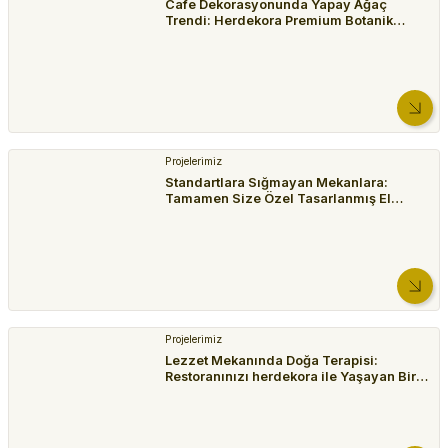
Cafe Dekorasyonunda Yapay Ağaç
Trendi: Herdekora Premium Botanik
5.699,99 TL
Çözümleri
Metal ve Alüminyum Saksılar
Metal Kazan Saksı, Kulplu, Kabartma Desenli, Gümüş Eskitme - 45x33 cm
1.874,99 TL
Projelerimiz
Metal ve Alüminyum Saksılar
Standartlara Sığmayan Mekanlara:
Tamamen Size Özel Tasarlanmış El
Metal Çiçeklik Saksı, Ayaklı, Kabartma Damla Desenli, Altın Eskitme - 33x88 cm
Yapımı Yapay Ağaçlar
1.999,99 TL
Seramik Saksılar
Seramik Saksı, Dikey Kabartma Çizgili, Beyaz - 25x15,5 cm
Projelerimiz
1.999,99 TL
Lezzet Mekanında Doğa Terapisi:
Restoranınızı herdekora ile Yaşayan Bir
Bahçeye Dönüştürün
Seramik Saksılar
Seramik Saksı, Gold Yaprak Aksesuarlı, Beyaz - 13,5x13 cm