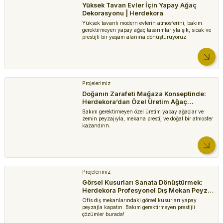
Yapay Gül
Yüksek Tavan Evler İçin Yapay Ağaç
Dekorasyonu | Herdekora
Yapay Çiçek, Gül Buketi, Açık Pembe - 7 Çiçekli, 42 cm
Yüksek tavanlı modern evlerin atmosferini, bakım
gerektirmeyen yapay ağaç tasarımlarıyla şık, sıcak ve
234,99 TL
prestijli bir yaşam alanına dönüştürüyoruz.
Yapay Ortanca
Yapay Ortanca, Islak Dokulu, Pembe - 70 cm
Projelerimiz
474,99 TL
Doğanın Zarafeti Mağaza Konseptinde:
Herdekora’dan Özel Üretim Ağaç
Dekorasyon Projesi
Yapay Sarmaşıklar
Bakım gerektirmeyen özel üretim yapay ağaçlar ve
zemin peyzajıyla, mekana prestij ve doğal bir atmosfer
Yapay Bitki, Salon Sarmaşığı, Peperomia, Yeşil - 65 cm
kazandırın.
489,99 TL
Yapay Kaktüs ve Sukulentler
Projelerimiz
Yapay Eçeverya Sukulent Kaktüs, Yeşil - 14 cm
Görsel Kusurları Sanata Dönüştürmek:
Herdekora Profesyonel Dış Mekan Peyzaj
159,99 TL
Yönetimi
Ofis dış mekanlarındaki görsel kusurları yapay
peyzajla kapatın. Bakım gerektirmeyen prestijli
çözümler burada!
Yapay Kaktüs ve Sukulentler