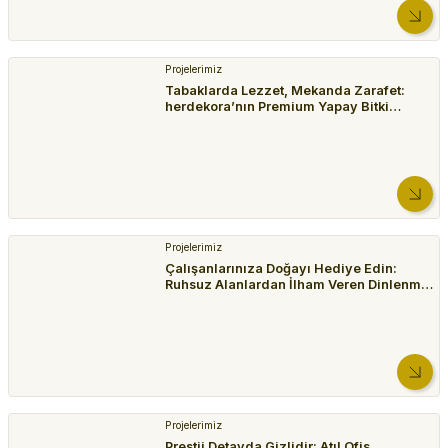
374,99 TL
Seramik Saksılar
Projelerimiz
Seramik Saksı, Yeşil Desenli, Bej-Yeşil - 12x10 cm
Tabaklarda Lezzet, Mekanda Zarafet:
herdekora’nın Premium Yapay Bitki
449,99 TL
Uygulamalarıyla Restoranınıza Değer
Katın
Projelerimiz
Çalışanlarınıza Doğayı Hediye Edin:
Ruhsuz Alanlardan İlham Veren Dinlenme
Köşelerine
Projelerimiz
Prestij Detayda Gizlidir: Atıl Ofis