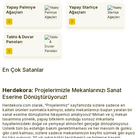
Yapay Palmiye
Yapay Starliçe
Ağaçları
Ağaçları
Ürünleri İncele
Ürünleri İncele
Tablo & Duvar
Panoları
Ürünleri İncele
En Çok Satanlar
Yapay Yeşillikler
Yapay Çiçekli Bitki, Mor - 25 cm
Herdekora:
Projelerimizle Mekanlarınızı Sanat
Eserine Dönüştürüyoruz!
219,99 TL
Herdekora.com olarak, "Projelerimiz" sayfamızda sizlere sadece en
kaliteli ürünleri sunmakla kalmıyor, adeta mekanlarınızı baştan yaratan bir
Yapay Orkide
sanat eserine dönüştürme hikayemizi anlatıyoruz! Mimari ve iç mekan
tasarımına yönelik, yapay bitkilerin sunduğu sonsuz imkanlarla
Yapay Çiçek, Orkide, Gerçek Dokulu, Somon - 80 cm
hayallerinizdeki doğal ve yemyeşil atmosferi gerçeğe dönüştürüyoruz.
Üstelik tüm bu estetiğin bakım gerektirmemesi ve her mevsim ilk günkü
gibi canlı kalması, sizlere sadece mekanlarınızın keyfini sürmek gibi eşsiz
449,99 TL
bir lüks sunuyor. 30 yılı aşkın köklü tecrübemiz ve binlerce başarılı