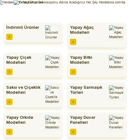
İndirimli Ürünler
Yapay Ağaç
Alışverişlerinizde 3 Taksit Fırsatı!
İlk siparişinizi verin!
Modelleri
Ürünleri İncele
Ürünleri İncele
%10 Havale İndirimi
Şimdi Alışveriş yap!
Yapay Çiçek
Yapay Bitki
Modelleri
Modelleri
Ürünleri İncele
Ürünleri İncele
Saksı ve Çiçeklik
Yapay Sarmaşık
Modelleri
Türleri
Ürünleri İncele
Ürünleri İncele
Yapay Orkide
Yapay Duvar
Modelleri
Panelleri
Ürünleri İncele
Ürünleri İncele