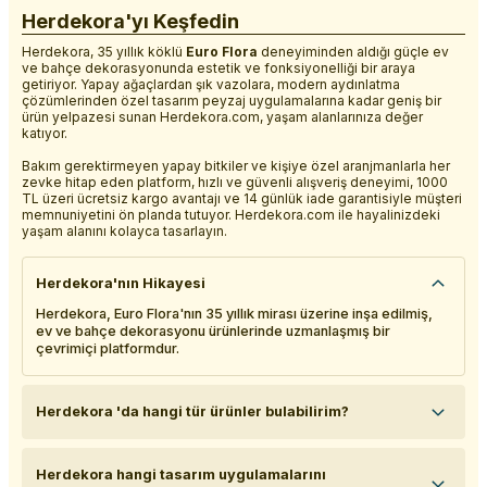
Herdekora'yı Keşfedin
Herdekora, 35 yıllık köklü
Euro Flora
deneyiminden aldığı güçle ev
ve bahçe dekorasyonunda estetik ve fonksiyonelliği bir araya
getiriyor. Yapay ağaçlardan şık vazolara, modern aydınlatma
çözümlerinden özel tasarım peyzaj uygulamalarına kadar geniş bir
ürün yelpazesi sunan Herdekora.com, yaşam alanlarınıza değer
katıyor.
Bakım gerektirmeyen yapay bitkiler ve kişiye özel aranjmanlarla her
zevke hitap eden platform, hızlı ve güvenli alışveriş deneyimi, 1000
TL üzeri ücretsiz kargo avantajı ve 14 günlük iade garantisiyle müşteri
memnuniyetini ön planda tutuyor. Herdekora.com ile hayalinizdeki
yaşam alanını kolayca tasarlayın.
Herdekora'nın Hikayesi
Herdekora, Euro Flora'nın 35 yıllık mirası üzerine inşa edilmiş,
ev ve bahçe dekorasyonu ürünlerinde uzmanlaşmış bir
çevrimiçi platformdur.
Herdekora 'da hangi tür ürünler bulabilirim?
Herdekora hangi tasarım uygulamalarını