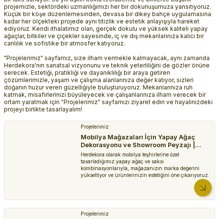
projemizle, sektördeki uzmanlığımızı her bir dokunuşumuza yansıtıyoruz.
Yapay Orkide
Küçük bir köşe düzenlemesinden, devasa bir dikey bahçe uygulamasına
kadar her ölçekteki projede aynı titizlik ve estetik anlayışıyla hareket
Yapay Çiçek, Orkide, Gerçek Dokulu, Mor - 80 cm
ediyoruz. Kendi ithalatımız olan, gerçek dokulu ve yüksek kaliteli yapay
ağaçlar, bitkiler ve çiçekler sayesinde, iç ve dış mekanlarınıza kalıcı bir
canlılık ve sofistike bir atmosfer katıyoruz.
449,99 TL
"Projelerimiz" sayfamız, size ilham vermekle kalmayacak, aynı zamanda
Herdekora'nın sanatsal vizyonunu ve teknik yeterliliğini de gözler önüne
Yapay Orkide
serecek. Estetiği, pratikliği ve dayanıklılığı bir araya getiren
Yapay Çiçek, Orkide, Gerçek Dokulu, Lila - 95 cm
çözümlerimizle, yaşam ve çalışma alanlarınıza değer katıyor, sizleri
doğanın huzur veren güzelliğiyle buluşturuyoruz. Mekanlarınıza ruh
katmak, misafirlerinizi büyüleyecek ve çalışanlarınıza ilham verecek bir
449,99 TL
ortam yaratmak için "Projelerimiz" sayfamızı ziyaret edin ve hayalinizdeki
projeyi birlikte tasarlayalım!
Yapay Orkide
Projelerimiz
Yapay Çiçek, Orkide, Gerçek Dokulu, Somon - 75 cm
Mobilya Mağazaları İçin Yapay Ağaç
Dekorasyonu ve Showroom Peyzajı |
499,99 TL
Herdekora
Herdekora olarak mobilya teşhirlerine özel
tasarladığımız yapay ağaç ve saksı
kombinasyonlarıyla, mağazanızın marka değerini
Tek Dal Yapay Çiçekler
yükseltiyor ve ürünlerinizin estetiğini öne çıkarıyoruz.
Yapay Çiçek, Kiraz Çiçeği, Pembe - 70 cm
259,99 TL
Projelerimiz