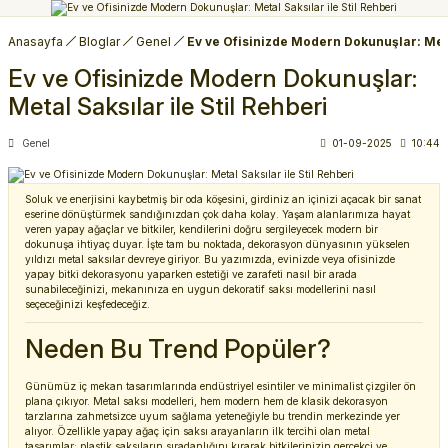
Anasayfa
Bloglar
Genel
Ev ve Ofisinizde Modern Dokunuşlar: Metal
Ev ve Ofisinizde Modern Dokunuşlar:
Metal Saksılar ile Stil Rehberi
Genel
01-09-2025
10:44
Soluk ve enerjisini kaybetmiş bir oda köşesini, girdiniz an içinizi açacak bir sanat
eserine dönüştürmek sandığınızdan çok daha kolay. Yaşam alanlarımıza hayat
veren yapay ağaçlar ve bitkiler, kendilerini doğru sergileyecek modern bir
dokunuşa ihtiyaç duyar. İşte tam bu noktada, dekorasyon dünyasının yükselen
yıldızı metal saksılar devreye giriyor. Bu yazımızda, evinizde veya ofisinizde
yapay bitki dekorasyonu yaparken estetiği ve zarafeti nasıl bir arada
sunabileceğinizi, mekanınıza en uygun dekoratif saksı modellerini nasıl
seçeceğinizi keşfedeceğiz.
Neden Bu Trend Popüler?
Günümüz iç mekan tasarımlarında endüstriyel esintiler ve minimalist çizgiler ön
plana çıkıyor. Metal saksı modelleri, hem modern hem de klasik dekorasyon
tarzlarına zahmetsizce uyum sağlama yeteneğiyle bu trendin merkezinde yer
alıyor. Özellikle yapay ağaç için saksı arayanların ilk tercihi olan metal
tasarımlar; plastik saksıların sıradanlığını kırarak bitkilerinizin gerçekçi ve