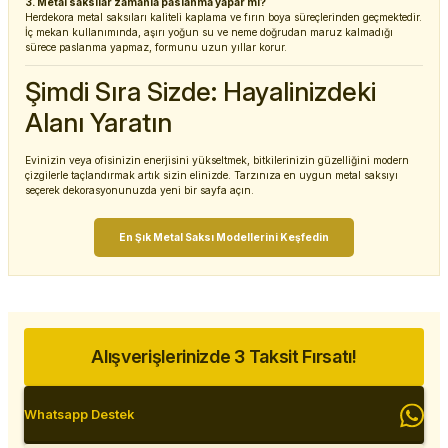
3. Metal saksılar zamanla paslanma yapar mı?
Herdekora metal saksıları kaliteli kaplama ve fırın boya süreçlerinden geçmektedir.
İç mekan kullanımında, aşırı yoğun su ve neme doğrudan maruz kalmadığı
sürece paslanma yapmaz, formunu uzun yıllar korur.
Şimdi Sıra Sizde: Hayalinizdeki
Alanı Yaratın
Evinizin veya ofisinizin enerjisini yükseltmek, bitkilerinizin güzelliğini modern
çizgilerle taçlandırmak artık sizin elinizde. Tarzınıza en uygun metal saksıyı
seçerek dekorasyonunuzda yeni bir sayfa açın.
En Şık Metal Saksı Modellerini Keşfedin
Alışverişlerinizde 3 Taksit Fırsatı!
Whatsapp Destek