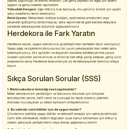
yaprak yoğunluğu ile orantılı olmalıdır. Çok geniş yapraklı bir ağaç için tabanı
sağlam ve geniş modeller seçilmelidir.
Yükseklik Dengesi:
Eğer bitkiniz kısa boyluysa, onu görünür kılmak için ayaklı
saksı modellerini tercih etmelisiniz.
Renk Uyumu:
Mekandaki mobilya kulpları, aydınlatma armatürleri veya
çerçeveler gold/pirinç tonlarındaysa, saksı seçiminde de gold eskitme detaylara
yönelerek dekorasyonda bütünlük sağlayabilirsiniz.
Herdekora ile Fark Yaratın
Herdekora olarak, yaşam alanlarınızı güzelleştirirken kaliteden ödün vermiyoruz.
Yapay ağaç ve çiçeklerinizle kusursuz bir uyum yakalayacak olan metal saksı
koleksiyonumuz, titiz işçilikleri ve dayanıklı malzeme kaliteleriyle öne çıkıyor.
Sıradan çözümler yerine evinize ve ofisinize hak ettiği şıklığı katacak, geniş ürün
yelpazesine sahip Herdekora tasarımlarıyla siz de dekorasyonda farkınızı ortaya
koyun.
Sıkça Sorulan Sorular (SSS)
1. Metal saksıların temizliği nasıl yapılmalıdır?
Metal saksılarınızın parlaklığını ve dokusunu korumak için kimyasal
temizleyiciler yerine, hafif nemli ve yumuşak bir bezle silmeniz yeterlidir.
Ardından kurulayarak su lekesi kalmasını önleyebilirsiniz.
2. Bu saksılar canlı bitkiler için de uygun mudur?
Ürünlerimiz özellikle yapay bitkiler ve dekoratif amaçlar için optimize edilmiştir.
Canlı bitki dikilecekse, metalin doğrudan suya maruz kalmaması için bitkiyi iç
mekan saksısıyla yerleştirmeniz veya drenaj sağlamanız önerilir.