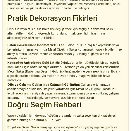
premium duruşunu destekliyor. Dayanıklı yapıları ve zamansız estetikleri, onları
uzun vadeli ve şık bir dekorasyon yatırımı haline getiriyor.
Pratik Dekorasyon Fikirleri
Evinizin veya ofisinizin havasını değiştirmek için seçtiğiniz dekoratif saksı
alternatiflerini doğru köşelerde konumlandırmak önemlidir. İşte ilham
alabileceğiniz bazı somut fikirler:
Salon Köşelerinde Geometrik Düzen:
Salonunuzun boş bir köşesinde veya
berjerinizin hemen yanında
Metal Çiçeklik Saksı
kullanarak, yapay bitkilerinize
dikey bir form kazandırabilir ve odanın tavan yüksekliğini görsel olarak
artırabilirsiniz.
Konsol ve Antrelerde Gold Şıklığı:
Evinize girenleri büyüleyici bir atmosferle
karşılamak için antre mobilyalarınızın üzerinde ya da yemek odası konsolunda
Metal Saksı
(Kabartma Desenli Gold Eskitme) modeline yer verebilirsiniz. Bu şık
çiçeklik, eskitme dokusuyla mekanınıza anında vintage ve lüks bir hava
katacaktır.
Ofis ve Çalışma Odalarında Katmanlı Görünüm:
Çalışma ortamınızda
odaklanmayı artıran bitki köşeleri yaratmak için
Metal Saksı Ayaklı
modelini
tercih edebilirsiniz. Ayaklı yapısı sayesinde zeminden yükselen bitkiler, çalışma
masanızın hizasında göz yormayan, taze bir manzara sunar.
Doğru Seçim Rehberi
Yapay çiçekleri için dekoratif çözüm arayanların saksı seçerken dikkat etmesi
gereken birkaç altın kural bulunuyor:
Boyut ve Oran:
Saksı genişliği, içine yerleştireceğiniz yapay ağacın gövde ve