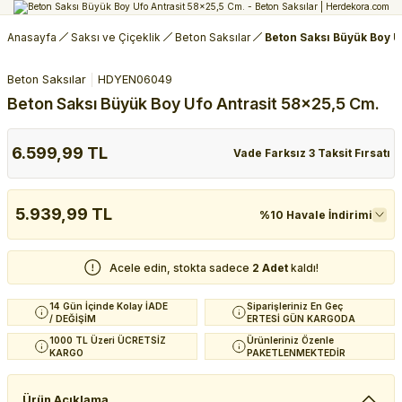
Anasayfa
Saksı ve Çiçeklik
Beton Saksılar
Beton Saksı Büyük Boy U
Beton Saksılar
HDYEN06049
Beton Saksı Büyük Boy Ufo Antrasit 58x25,5 Cm.
6.599,99 TL
Vade Farksız 3 Taksit Fırsatı
5.939,99 TL
%10 Havale İndirimi
Acele edin, stokta sadece
2 Adet
kaldı!
14 Gün İçinde Kolay İADE
Siparişleriniz En Geç
/ DEĞİŞİM
ERTESİ GÜN KARGODA
1000 TL Üzeri ÜCRETSİZ
Ürünleriniz Özenle
KARGO
PAKETLENMEKTEDİR
Ürün Açıklama