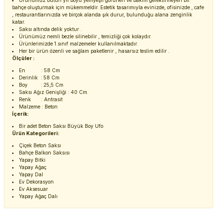
Ürünümüz bütün yıl boyu yemyeşil görünen ve bakım gerektirmeyen bir
bahçe oluşturmak için mükemmeldir. Estetik tasarımıyla evinizde, ofisinizde , cafe
, restaurantlarınızda ve birçok alanda şık durur, bulunduğu alana zenginlik
katar.
Saksı altında delik yoktur .
Ürünümüz nemli bezle silinebilir , temizliği çok kolaydır.
Ürünlerimizde 1.sınıf malzemeler kullanılmaktadır.
Her bir ürün özenli ve sağlam paketlenir , hasarsız teslim edilir .
Ölçüler :
En : 58 Cm
Derinlik : 58 Cm
Boy : 25,5 Cm
Saksı Ağız Genişliği : 40 Cm.
Renk : Antrasit
Malzeme : Beton
İçerik:
Bir adet Beton Saksı Büyük Boy Ufo
Ürün Kategorileri:
Çiçek Beton Saksı
Bahçe Balkon Saksısı
Yapay Bitki
Yapay Ağaç
Yapay Dal
Ev Dekorasyon
Ev Aksesuar
Yapay Ağaç Dalı