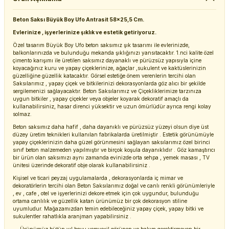
Beton Saksı Büyük Boy Ufo Antrasit 58x25,5 Cm.
Evlerinize , işyerlerinize şıklık ve estetik getiriyoruz.
Özel tasarım Büyük Boy Ufo beton saksımız şık tasarımı ile evlerinizde,
balkonlarınızda ve bulunduğu mekanda şıklığınızı yansıtacaktır. 1.nci kalite özel
çimento karışımı ile üretilen saksımız dayanaklı ve pürüzsüz yapısıyla içine
koyacağınız kuru ve yapay çiçeklerinize, ağaçlar ,sukulent ve kaktüslerinizin
güzelliğine güzellik katacaktır. Görsel estetiğe önem verenlerin tercihi olan
Saksılarımız , yapay çiçek ve bitkilerinizi dekorasyonlarda göz alıcı bir şekilde
sergilemenizi sağlayacaktır. Beton Saksılarımız ve Çiçekliklerimize tarzınıza
uygun bitkiler , yapay çiçekler veya objeler koyarak dekoratif amaçlı da
kullanabilirsiniz, hasar direnci yüksektir ve uzun ömürlüdür ayrıca rengi kolay
solmaz.
Beton saksımız daha hafif , daha dayanıklı ve pürüzsüz yüzeyi olsun diye üst
düzey üretim teknikleri kullanılan fabrikalarda üretilmiştir . Estetik görünümüyle
yapay çiçeklerinizin daha güzel görünmesini sağlayan saksılarımız özel birinci
sınıf beton malzemeden yapılmıştır ve birçok koşula dayanıklıdır . Göz kamaştırıcı
bir ürün olan saksımızı aynı zamanda evinizde orta sehpa , yemek masası , TV
ünitesi üzerinde dekoratif obje olarak kullanabilirsiniz .
Kişisel ve ticari peyzaj uygulamalarda , dekorasyonlarda iç mimar ve
dekoratörlerin tercihi olan Beton Saksılarımız doğal ve canlı renkli görünümleriyle
, ev , cafe , otel ve işyerlerinizi dekore etmek için çok uygundur, bulunduğu
ortama canlılık ve güzellik katan ürünümüz bir çok dekorasyon stiline
uyumludur. Mağazamızdan temin edebileceğiniz yapay çiçek, yapay bitki ve
sukulentler rahatlıkla aranjman yapabilirsiniz .