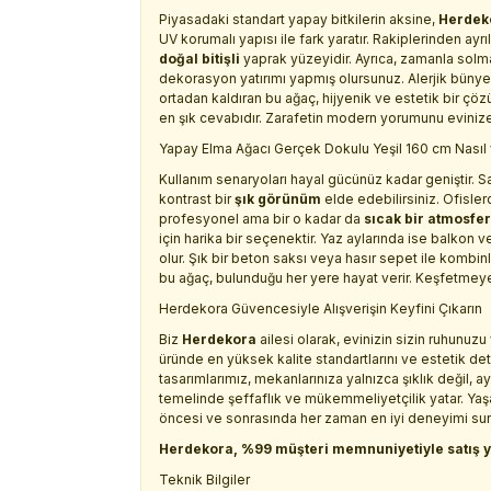
Piyasadaki standart yapay bitkilerin aksine,
Herdek
UV korumalı yapısı ile fark yaratır. Rakiplerinden a
doğal bitişli
yaprak yüzeyidir. Ayrıca, zamanla solm
dekorasyon yatırımı yapmış olursunuz. Alerjik bünyeler
ortadan kaldıran bu ağaç, hijyenik ve estetik bir çö
en şık cevabıdır. Zarafetin modern yorumunu evinize t
Yapay Elma Ağacı Gerçek Dokulu Yeşil 160 cm Nasıl v
Kullanım senaryoları hayal gücünüz kadar geniştir. S
kontrast bir
şık görünüm
elde edebilirsiniz. Ofisler
profesyonel ama bir o kadar da
sıcak bir atmosfer
için harika bir seçenektir. Yaz aylarında ise balkon
olur. Şık bir beton saksı veya hasır sepet ile kombinl
bu ağaç, bulunduğu her yere hayat verir. Keşfetmeye
Herdekora Güvencesiyle Alışverişin Keyfini Çıkarın
Biz
Herdekora
ailesi olarak, evinizin sizin ruhunu
üründe en yüksek kalite standartlarını ve estetik de
tasarımlarımız, mekanlarınıza yalnızca şıklık değil,
temelinde şeffaflık ve mükemmeliyetçilik yatar. Yaşam
öncesi ve sonrasında her zaman en iyi deneyimi su
Herdekora, %99 müşteri memnuniyetiyle satış y
Teknik Bilgiler