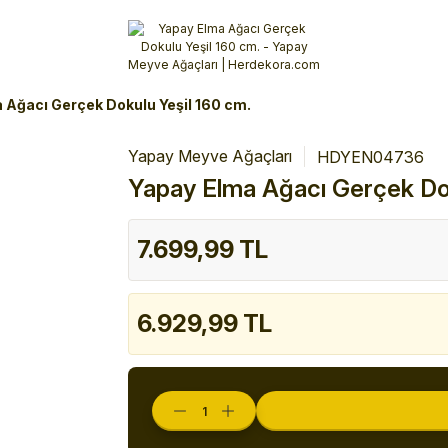
Alışverişlerinizde 3 Taksit Fırsatı!
İlk siparişinizi verin!
%10 Havale İndirimi
Şimdi Alışveriş yap!
 Ağacı Gerçek Dokulu Yeşil 160 cm.
Yapay Meyve Ağaçları
HDYEN04736
Yapay Elma Ağacı Gerçek Dok
7.699,99 TL
6.929,99 TL