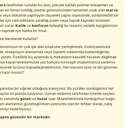
ora
tarafından sunulan bu ürün, yüksek kaliteli polimer bileşenleri ve
yrılan en temel özelliği, plastik görünümünden tamamen uzak olan
mat ve
a veya dökülme yapmayan dayanıklı yapısı sayesinde, sürdürülebilir bir
 için canlı bitkilerin yarattığı polen veya toprak kaynaklı sorunları
züm sunar.
Kalite
ve
konforun
birleştiği bu tasarım, estetik kaygılarınızın
aşımak için harika bir fırsat.
e Nerelerde Kullanılır?
alonunuzun en çok ışık alan köşesine yerleştirerek, mobilyalarınızla
de, resepsiyon alanlarında veya toplantı odalarında kullanıldığında,
yaratır. Özellikle kış aylarında iç mekanların kasvetli havasını dağıtmak
 veya kapalı teraslarınızda yaz bahçesi konsepti oluşturmanıza yardımcı
eyerek tarzınızı kişiselleştirebilirsiniz. Her mevsim taze ve diri görünen
 hazır mısınız?
zu yansıtan bir sığınak olduğuna inanıyoruz. Bu yüzden sunduğumuz her
tayları ön planda tutuyoruz. Uzman ekibimiz tarafından özenle seçilen
 aynı zamanda
güven
ve
huzur
taşır. Müşterilerimizle kurduğumuz bağın
 alanlarınızı güzelleştirirken yanınızda olan bir rehber olarak, satış
nmayı hedefliyoruz.
apan güvenilir bir markadır.