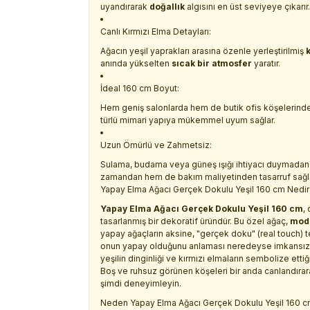
uyandırarak
doğallık
algısını en üst seviyeye çıkarır.
Canlı Kırmızı Elma Detayları:
Ağacın yeşil yaprakları arasına özenle yerleştirilmiş
anında yükselten
sıcak bir atmosfer
yaratır.
İdeal 160 cm Boyut:
Hem geniş salonlarda hem de butik ofis köşelerin
türlü mimari yapıya mükemmel uyum sağlar.
Uzun Ömürlü ve Zahmetsiz:
Sulama, budama veya güneş ışığı ihtiyacı duymadan 
zamandan hem de bakım maliyetinden tasarruf sağla
Yapay Elma Ağacı Gerçek Dokulu Yeşil 160 cm Nedir 
Yapay Elma Ağacı Gerçek Dokulu Yeşil 160 cm
,
tasarlanmış bir dekoratif üründür. Bu özel ağaç,
mode
yapay ağaçların aksine, "gerçek doku" (real touch) te
onun yapay olduğunu anlaması neredeyse imkansızdır. 
yeşilin dinginliği ve kırmızı elmaların sembolize ettiğ
Boş ve ruhsuz görünen köşeleri bir anda canlandırara
şimdi deneyimleyin.
Neden Yapay Elma Ağacı Gerçek Dokulu Yeşil 160 cm