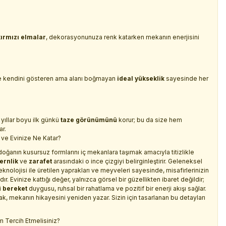
kırmızı elmalar
, dekorasyonunuza renk katarken mekanın enerjisini
de kendini gösteren ama alanı boğmayan
ideal yükseklik
sayesinde her
yıllar boyu ilk günkü
taze görünümünü
korur; bu da size hem
r.
ve Evinize Ne Katar?
 doğanın kusursuz formlarını iç mekanlara taşımak amacıyla titizlikle
rnlik
ve
zarafet
arasındaki o ince çizgiyi belirginleştirir. Geleneksel
knolojisi ile üretilen yaprakları ve meyveleri sayesinde, misafirlerinizin
Evinize kattığı değer, yalnızca görsel bir güzellikten ibaret değildir;
i
bereket
duygusu, ruhsal bir rahatlama ve pozitif bir enerji akışı sağlar.
k, mekanın hikayesini yeniden yazar. Sizin için tasarlanan bu detayları
 Tercih Etmelisiniz?