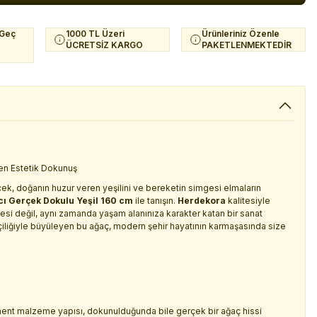
 Geç
1000 TL Üzeri
Ürünleriniz Özenle
ÜCRETSİZ KARGO
PAKETLENMEKTEDİR
en Estetik Dokunuş
ecek, doğanın huzur veren yeşilini ve bereketin simgesi elmaların
ı Gerçek Dokulu Yeşil 160 cm
ile tanışın.
Herdekora
kalitesiyle
si değil, aynı zamanda yaşam alanınıza karakter katan bir sanat
liğiyle büyüleyen bu ağaç, modern şehir hayatının karmaşasında size
ment malzeme yapısı, dokunulduğunda bile gerçek bir ağaç hissi