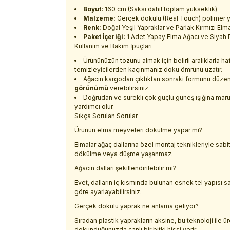
Boyut:
160 cm (Saksı dahil toplam yükseklik)
Malzeme:
Gerçek dokulu (Real Touch) polimer y
Renk:
Doğal Yeşil Yapraklar ve Parlak Kırmızı El
Paket İçeriği:
1 Adet Yapay Elma Ağacı ve Siyah P
Kullanım ve Bakım İpuçları
Ürününüzün tozunu almak için belirli aralıklarla h
temizleyicilerden kaçınmanız doku ömrünü uzatır.
Ağacın kargodan çıktıktan sonraki formunu düzenl
görünümü
verebilirsiniz.
Doğrudan ve sürekli çok güçlü güneş ışığına maru
yardımcı olur.
Sıkça Sorulan Sorular
Ürünün elma meyveleri dökülme yapar mı?
Elmalar ağaç dallarına özel montaj teknikleriyle sabi
dökülme veya düşme yaşanmaz.
Ağacın dalları şekillendirilebilir mi?
Evet, dalların iç kısmında bulunan esnek tel yapısı 
göre ayarlayabilirsiniz.
Gerçek dokulu yaprak ne anlama geliyor?
Sıradan plastik yaprakların aksine, bu teknoloji ile 
dokunduğunuzda canlı bir bitki hissi verir.