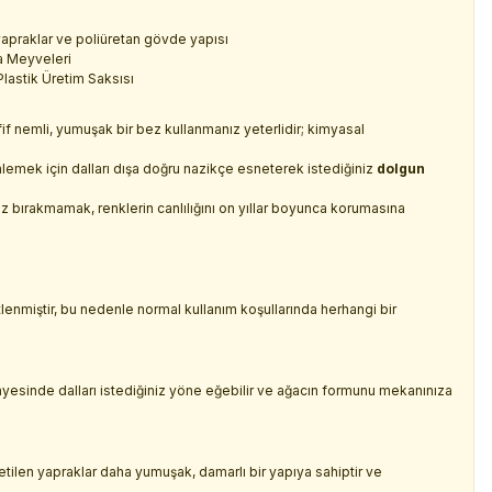
apraklar ve poliüretan gövde yapısı
ma Meyveleri
lastik Üretim Saksısı
afif nemli, yumuşak bir bez kullanmanız yeterlidir; kimyasal
emek için dalları dışa doğru nazikçe esneterek istediğiniz
dolgun
z bırakmamak, renklerin canlılığını on yıllar boyunca korumasına
tlenmiştir, bu nedenle normal kullanım koşullarında herhangi bir
sayesinde dalları istediğiniz yöne eğebilir ve ağacın formunu mekanınıza
üretilen yapraklar daha yumuşak, damarlı bir yapıya sahiptir ve