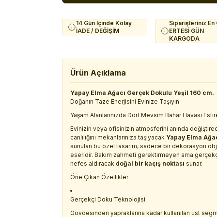
14 Gün İçinde Kolay
Siparişleriniz En
İADE / DEĞİŞİM
ERTESİ GÜN
KARGODA
Ürün Açıklama
Yapay Elma Ağacı Gerçek Dokulu Yeşil 160 cm.
Doğanın Taze Enerjisini Evinize Taşıyın
Yaşam Alanlarınızda Dört Mevsim Bahar Havası Estir
Evinizin veya ofisinizin atmosferini anında değiştir
canlılığını mekanlarınıza taşıyacak
Yapay Elma Ağac
sunulan bu özel tasarım, sadece bir dekorasyon obje
eseridir. Bakım zahmeti gerektirmeyen ama gerçekçi
nefes aldıracak
doğal bir kaçış noktası
sunar.
Öne Çıkan Özellikler
Gerçekçi Doku Teknolojisi:
Gövdesinden yapraklarına kadar kullanılan üst seg