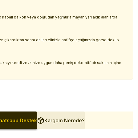
cak kapalı balkon veya doğrudan yağmur almayan yarı açık alanlarda
 çıkardıktan sonra dalları elinizle hafifçe açtığınızda görseldeki o
u saksıyı kendi zevkinize uygun daha geniş dekoratif bir saksının içine
atsapp Destek
Kargom Nerede?