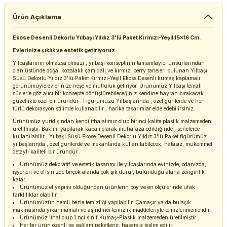
Ürün Açıklama
Ekose Desenli Dekorlu Yılbaşı Yıldız 3'lü Paket Kırmızı-Yeşil 15x16 Cm.
Evlerinize şıklık ve estetik getiriyoruz.
Yılbaşlarının olmazsa olmazı , yılbaşı konseptinin tamamlayıcı unsurlarından
olan üstünde doğal kozalaklı çam dalı ve kırmızı berry taneleri bulunan Yılbaşı
Süsü Dekorlu Yıldız 3'lü Paket Kırmızı-Yeşil Ekose Desenli kumaş kaplamalı
görünümüyle evlerinize neşe ve mutluluk getiriyor. Ürünümüz Yılbaşı temalı
süslerle göz alıcı bir konsepte dönüştürebileceğiniz kendine hayran bırakacak
güzellikte özel bir üründür . Figürümüzü Yılbaşlarında , özel günlerde ve her
türlü dekorasyon stilinde kullanabilir , harika tasarımlar elde edebilirsiniz.
Ürünümüz yurtdışından kendi ithalatımız olup birinci kalite plastik malzemeden
üretilmiştir. Bakımı yapılarak kapalı olarak muhafaza edildiğinde , senelerce
kullanılabilir . Yılbaşı Süsü Ekose Desenli Dekorlu Yıldız 3'lü Paket figürümüz
yılbaşlarında , özel günlerde ve mekanlarda kullanılabilecek, hatasız, mükemmel
detaylı kaliteli bir üründür .
Ürünümüz dekoratif ve estetik tasarımı ile yılbaşlarında evinizde, odanızda,
işyerleri ve ofisinizde birçok alanda çok şık durur, bulunduğu alana zenginlik
katar.
Ürünümüz el yapımı olduğundan ürünlerin boy ve en ölçülerinde ufak
farklılıklar olabilir.
Ürünümüzün nemli bezle temizliği yapılabilir. Çamaşır ya da bulaşık
makinasında yıkanmamalı ve aşındırıcı temizlik maddeleriyle temizlenmemelidir.
Ürünümüz ithal olup 1.nci sınıf Kumaş-Plastik malzemeden üretilmiştir .
Her bir ürün özenli ve sağlam paketlenir, hasarsız teslim edilir.