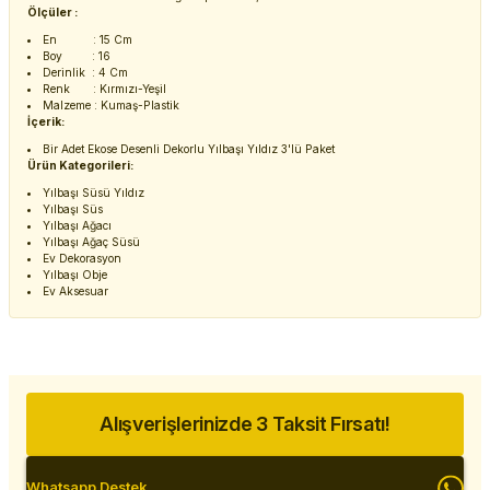
Ölçüler :
En : 15 Cm
Boy : 16
Derinlik : 4 Cm
Renk : Kırmızı-Yeşil
Malzeme : Kumaş-Plastik
İçerik:
Bir Adet Ekose Desenli Dekorlu Yılbaşı Yıldız 3'lü Paket
Ürün Kategorileri:
Yılbaşı Süsü Yıldız
Yılbaşı Süs
Yılbaşı Ağacı
Yılbaşı Ağaç Süsü
Ev Dekorasyon
Yılbaşı Obje
Ev Aksesuar
Alışverişlerinizde 3 Taksit Fırsatı!
Whatsapp Destek