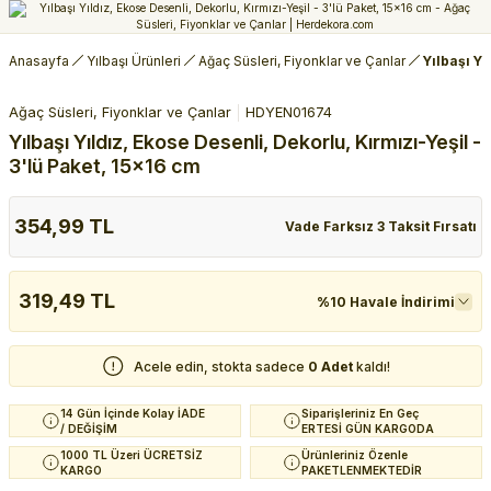
Anasayfa
Yılbaşı Ürünleri
Ağaç Süsleri, Fiyonklar ve Çanlar
Yılbaşı Yı
Ağaç Süsleri, Fiyonklar ve Çanlar
HDYEN01674
Yılbaşı Yıldız, Ekose Desenli, Dekorlu, Kırmızı-Yeşil -
3'lü Paket, 15x16 cm
354,99 TL
Vade Farksız 3 Taksit Fırsatı
319,49 TL
%10 Havale İndirimi
Acele edin, stokta sadece
0 Adet
kaldı!
14 Gün İçinde Kolay İADE
Siparişleriniz En Geç
/ DEĞİŞİM
ERTESİ GÜN KARGODA
1000 TL Üzeri ÜCRETSİZ
Ürünleriniz Özenle
KARGO
PAKETLENMEKTEDİR