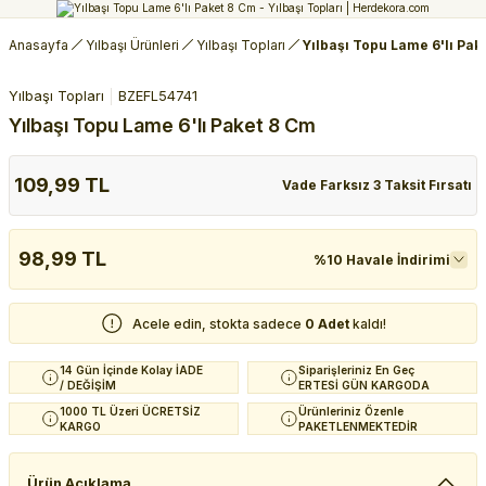
Anasayfa
Yılbaşı Ürünleri
Yılbaşı Topları
Yılbaşı Topu Lame 6'lı Pak
Yılbaşı Topları
BZEFL54741
Yılbaşı Topu Lame 6'lı Paket 8 Cm
109,99 TL
Vade Farksız 3 Taksit Fırsatı
98,99 TL
%10 Havale İndirimi
Acele edin, stokta sadece
0 Adet
kaldı!
14 Gün İçinde Kolay İADE
Siparişleriniz En Geç
/ DEĞİŞİM
ERTESİ GÜN KARGODA
1000 TL Üzeri ÜCRETSİZ
Ürünleriniz Özenle
KARGO
PAKETLENMEKTEDİR
Ürün Açıklama