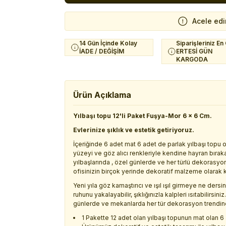
Acele edi
14 Gün İçinde Kolay
Siparişleriniz En
İADE / DEĞİŞİM
ERTESİ GÜN
KARGODA
Ürün Açıklama
Yılbaşı topu 12'li Paket Fuşya-Mor 6 x 6 Cm.
Evlerinize şıklık ve estetik getiriyoruz.
İçeriğinde 6 adet mat 6 adet de parlak yılbaşı topu
yüzeyi ve göz alıcı renkleriyle kendine hayran bıraka
yılbaşlarında , özel günlerde ve her türlü dekorasyon s
ofisinizin birçok yerinde dekoratif malzeme olarak ku
Yeni yıla göz kamaştırıcı ve ışıl ışıl girmeye ne dersin
ruhunu yakalayabilir, şıklığınızla kalpleri ısıtabilirs
günlerde ve mekanlarda her tür dekorasyon trendine 
1 Pakette 12 adet olan yılbaşı topunun mat olan 6 a