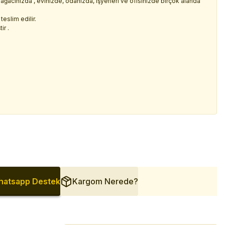
 ağacınızda , evinizde, odanızda, işyerleri ve ofisinizde birçok alanda
teslim edilir.
ir .
atsapp Destek
Kargom Nerede?