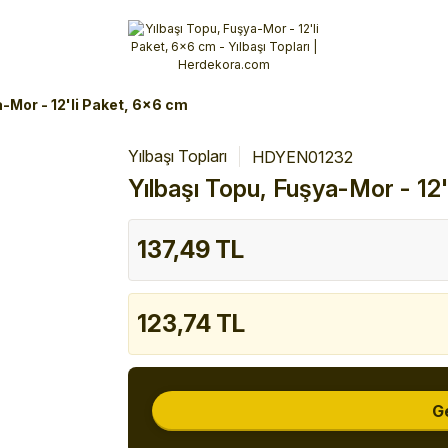
Alışverişlerinizde 3 Taksit Fırsatı!
İlk siparişinizi verin!
%10 Havale İndirimi
Şimdi Alışveriş yap!
a-Mor - 12'li Paket, 6x6 cm
Yılbaşı Topları
HDYEN01232
Yılbaşı Topu, Fuşya-Mor - 12
137,49 TL
123,74 TL
G