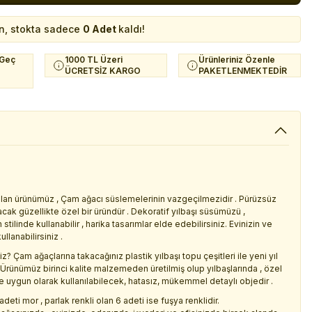
n, stokta sadece
0 Adet
kaldı!
 Geç
1000 TL Üzeri
Ürünleriniz Özenle
ÜCRETSİZ KARGO
PAKETLENMEKTEDİR
 olan ürünümüz , Çam ağacı süslemelerinin vazgeçilmezidir . Pürüzsüz
cak güzellikte özel bir üründür . Dekoratif yılbaşı süsümüzü ,
tilinde kullanabilir , harika tasarımlar elde edebilirsiniz. Evinizin ve
llanabilirsiniz .
iz? Çam ağaçlarına takacağınız plastik yılbaşı topu çeşitleri ile yeni yıl
iniz.Ürünümüz birinci kalite malzemeden üretilmiş olup yılbaşlarında , özel
uygun olarak kullanılabilecek, hatasız, mükemmel detaylı objedir .
deti mor , parlak renkli olan 6 adeti ise fuşya renklidir.