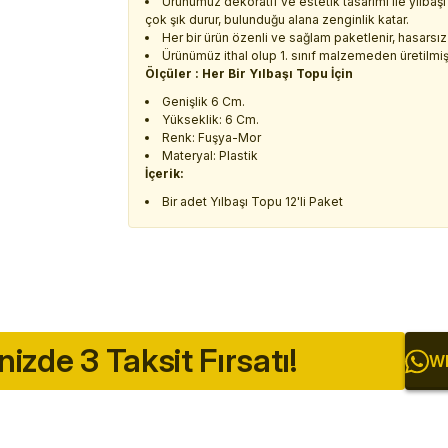
Ürünümüz dekoratif ve estetik tasarımı ile yılbaşı
çok şık durur, bulunduğu alana zenginlik katar.
Her bir ürün özenli ve sağlam paketlenir, hasarsız 
Ürünümüz ithal olup 1. sınıf malzemeden üretilmişt
Ölçüler : Her Bir Yılbaşı Topu İçin
Genişlik 6 Cm.
Yükseklik: 6 Cm.
Renk: Fuşya-Mor
Materyal: Plastik
İçerik:
Bir adet Yılbaşı Topu 12'li Paket
inizde 3 Taksit Fırsatı!
Wh