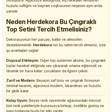
dönüştürür. Ağacınıza asıldığında, kış harikaları temasının
huzurlu saflığını ve bayram coşkusunun neşesini aynı anda
yansıtır.
Neden Herdekora Bu Çıngıraklı
Top Setini Tercih Etmelisiniz?
Dekorasyonun her parçası, kalite ve atmosferi
desteklemelidir.
Herdekora
'nın bu setini tercih etmeniz, size
şu avantajları sağlar:
Duyusal Etkileşim:
Diğer top süslerinin aksine, bu çıngıraklı
toplar hareket ettiğinde ses çıkararak ortama eğlenceli ve
dinamik bir hava katar; çocukların da ilgisini çeker.
Zarif ve Modern:
Beyazın saf tonu ve çıngırak formunun
minimal tasarımı, ağacınıza modern, İskandinav ve huzurlu
bir şıklık katar.
Kolay Uyum:
Beyaz renk sayesinde ağacınızdaki mevcut
tüm renk paletleriyle kusursuzca birleşir, özellikle gümüş ve
mavi tonlarıyla buzlu bir etki yaratır.