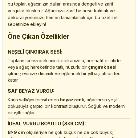
bu toplar, ağacınızın dalları arasında dengeli ve zarif
vurgular oluşturur. Ağacınıza zarif bir neşe katmak ve
dekorasyonunuzu hemen tamamlamak için bu özel seti
sepetinize ekleyin!
Öne Çıkan Özellikler
NEŞELİ ÇINGIRAK SESİ:
Topların içerisindeki minik mekanizma, her hafif esintide
veya ağaç hareketinde tatlı, huzurlu bir
çıngırak sesi
çıkarır; evinize dinamik ve eğlenceli bir yılbaşı atmosferi
katar.
SAF BEYAZ VURGU:
Karın saflığını temsil eden
beyaz renk
, ağacınızın yeşil
dokusuyla çarpıcı bir kontrast oluşturur. Soğuk ve modern
bir ışıltı sağlar.
İDEAL VURGU BOYUTU (8x9 CM):
8x9 cm
ölçüleriyle ne çok küçük ne de çok büyük;