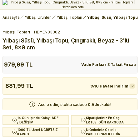
Anasayfa
Yılbaşı Ürünleri
Yılbaşı Topları
Yılbaşı Süsü, Yılbaşı Topu,
Yılbaşı Topları
HDYEN03302
Yılbaşı Süsü, Yılbaşı Topu, Çıngıraklı, Beyaz - 3'lü
Set, 8x9 cm
979,99 TL
Vade Farksız 3 Taksit Fırsatı
881,99 TL
%10 Havale İndirimi
Acele edin, stokta sadece
0 Adet
kaldı!
14 Gün İçinde Kolay İADE
Siparişleriniz En Geç
/ DEĞİŞİM
ERTESİ GÜN KARGODA
1000 TL Üzeri ÜCRETSİZ
Ürünleriniz Özenle
KARGO
PAKETLENMEKTEDİR