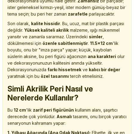
dekorasyonlara uyumlu hale getirir.
Zamansız
bir parçadır;
ister geleneksel kırmızı-yeşil, ister modern gümüş-beyaz bir
tema seçin; bu peri her zaman
zarafetle
parlayacaktır.
Son olarak,
kalite hissidir
. Bu, ucuz, mat bir plastik parçası
değildir.
Yüksek kaliteli akrilik
malzeme, ışığı mükemmel
yansıtır ve zamanla sararmaz. Üzerindeki
simler
,
dökülmemesi için
özenle sabitlenmiştir
.
11.5x12 cm
'lik
boyutu, onu bir "imza parça" yapar; küçük, kaybolan
süslerin aksine, bu peri figürü ağacınızın
ana karakteri
olur
ve dekorasyonunuzun kalitesini anında yükseltir.
Dekorasyonunuzda
farkı hissetmek
ve
kalıcı bir değer
yaratmak için bu
özel tasarımı
tercih etmelisiniz.
Simli Akrilik Peri Nasıl ve
Nerelerde Kullanılır?
Bu
12 cm
'lik
zarif peri figürünün
kullanım alanı, şaşırtıcı
derecede çok yönlüdür.
Asmalı
tasarımı, onu birçok yaratıcı
senaryonun kahramanı yapar:
1. Yılbaşı Ağacında (Ana Odak Noktası):
Elbette, ilk ve en