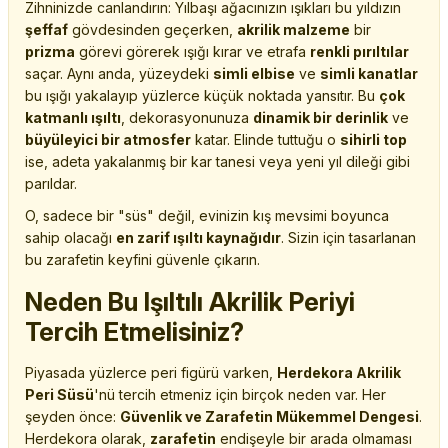
Zihninizde canlandırın: Yılbaşı ağacınızın ışıkları bu yıldızın
şeffaf
gövdesinden geçerken,
akrilik malzeme
bir
prizma
görevi görerek ışığı kırar ve etrafa
renkli pırıltılar
saçar. Aynı anda, yüzeydeki
simli elbise
ve
simli kanatlar
bu ışığı yakalayıp yüzlerce küçük noktada yansıtır. Bu
çok
katmanlı ışıltı
, dekorasyonunuza
dinamik bir derinlik
ve
büyüleyici bir atmosfer
katar. Elinde tuttuğu o
sihirli top
ise, adeta yakalanmış bir kar tanesi veya yeni yıl dileği gibi
parıldar.
O, sadece bir "süs" değil, evinizin kış mevsimi boyunca
sahip olacağı
en zarif ışıltı kaynağıdır
. Sizin için tasarlanan
bu zarafetin keyfini güvenle çıkarın.
Neden Bu Işıltılı Akrilik Periyi
Tercih Etmelisiniz?
Piyasada yüzlerce peri figürü varken,
Herdekora Akrilik
Peri Süsü
'nü tercih etmeniz için birçok neden var. Her
şeyden önce:
Güvenlik ve Zarafetin Mükemmel Dengesi
.
Herdekora olarak,
zarafetin
endişeyle bir arada olmaması