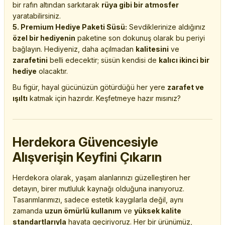
bir rafın altından sarkıtarak
rüya gibi bir atmosfer
yaratabilirsiniz.
5. Premium Hediye Paketi Süsü:
Sevdiklerinize aldığınız
özel bir hediyenin
paketine son dokunuş olarak bu periyi
bağlayın. Hediyeniz, daha açılmadan
kalitesini
ve
zarafetini
belli edecektir; süsün kendisi de
kalıcı ikinci bir
hediye
olacaktır.
Bu figür, hayal gücünüzün götürdüğü her yere
zarafet ve
ışıltı
katmak için hazırdır. Keşfetmeye hazır mısınız?
Herdekora Güvencesiyle
Alışverişin Keyfini Çıkarın
Herdekora olarak, yaşam alanlarınızı güzelleştiren her
detayın, birer mutluluk kaynağı olduğuna inanıyoruz.
Tasarımlarımızı, sadece estetik kaygılarla değil, aynı
zamanda
uzun ömürlü kullanım
ve
yüksek kalite
standartlarıyla
hayata geçiriyoruz. Her bir ürünümüz,