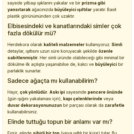
sayede yılbaşı ışıklarını yakalar ve bir
prizma gibi
yansıtarak
ağacınızda
büyüleyici ışıltılar
yaratır. Basit
plastik görünümünden çok uzaktır.
Elbisesindeki ve kanatlarındaki simler çok
fazla dökülür mü?
Herdekora olarak
kaliteli malzemeler
kullanıyoruz.
Simli
detaylar, ışıltısını uzun süre koruyacak şekilde
özenle
sabitlenmiştir
. Her simli üründe olabileceği gibi minimal bir
dökülme ilk açılışta yaşanabilse de, kalıcı ve
büyüleyici
bir
parlaklık sunarlar.
Sadece ağaçta mı kullanabilirim?
Hayır,
çok yönlüdür
.
Askı ipi
sayesinde
pencere önünde
(gün ışığını yakalaması için),
kapı çelenklerinde
veya
duvar dekorasyonunuzun
bir parçası olarak da
zarafetle
kullanabilirsiniz.
Elinde tuttuğu topun bir anlamı var mı?
Figür, elinde
sihirli bir top
(veya ışıltılı bir küre) tutar. Bu,