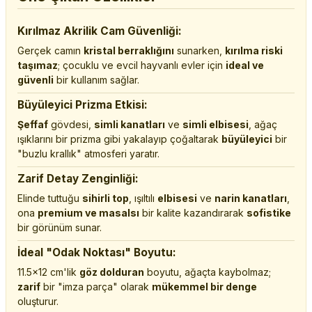
Kırılmaz Akrilik Cam Güvenliği:
Gerçek camın
kristal berraklığını
sunarken,
kırılma riski
taşımaz
; çocuklu ve evcil hayvanlı evler için
ideal ve
güvenli
bir kullanım sağlar.
Büyüleyici Prizma Etkisi:
Şeffaf
gövdesi,
simli kanatları
ve
simli elbisesi
, ağaç
ışıklarını bir prizma gibi yakalayıp çoğaltarak
büyüleyici
bir
"buzlu krallık" atmosferi yaratır.
Zarif Detay Zenginliği:
Elinde tuttuğu
sihirli top
, ışıltılı
elbisesi
ve
narin kanatları
,
ona
premium ve masalsı
bir kalite kazandırarak
sofistike
bir görünüm sunar.
İdeal "Odak Noktası" Boyutu:
11.5x12 cm'lik
göz dolduran
boyutu, ağaçta kaybolmaz;
zarif
bir "imza parça" olarak
mükemmel bir denge
oluşturur.