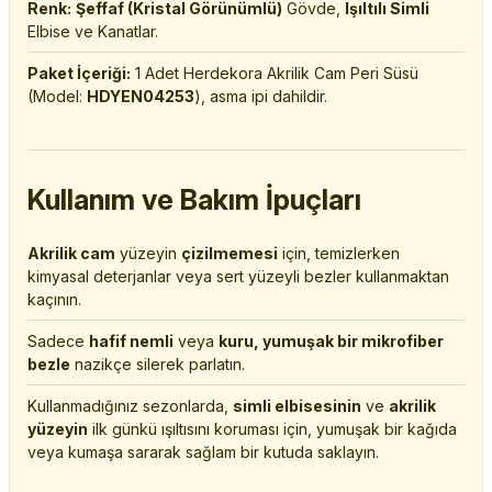
Renk:
Şeffaf (Kristal Görünümlü)
Gövde,
Işıltılı Simli
Elbise ve Kanatlar.
Paket İçeriği:
1 Adet Herdekora Akrilik Cam Peri Süsü
(Model:
HDYEN04253
), asma ipi dahildir.
Kullanım ve Bakım İpuçları
Akrilik cam
yüzeyin
çizilmemesi
için, temizlerken
kimyasal deterjanlar veya sert yüzeyli bezler kullanmaktan
kaçının.
Sadece
hafif nemli
veya
kuru, yumuşak bir mikrofiber
bezle
nazikçe silerek parlatın.
Kullanmadığınız sezonlarda,
simli elbisesinin
ve
akrilik
yüzeyin
ilk günkü ışıltısını koruması için, yumuşak bir kağıda
veya kumaşa sararak sağlam bir kutuda saklayın.