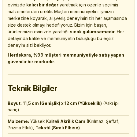
evinizde
kalıcı bir değer
yaratmak için özenle seçilmiş
malzemelerden üretilir. Müşteri memnuniyetini işimizin
merkezine koyarak, alışveriş deneyiminizin her aşamasında
size destek olmayı hedefliyoruz. Bizim için başarı,
ürünlerimizin evinizde yarattığı
sıcak gülümsemedir
. Her
detayında kalite ve memnuniyetin buluştuğu bu eşsiz
deneyim sizi bekliyor.
Herdekora, %99 müşteri memnuniyetiyle satış yapan
güvenilir bir markadır.
Teknik Bilgiler
Boyut:
11,5 cm (Genişlik) x 12 cm (Yükseklik)
(Askı ipi
hariç).
Malzeme:
Yüksek Kaliteli
Akrilik Cam
(Kırılmaz, Şeffaf,
Prizma Etkili),
Tekstil (Simli Elbise)
.