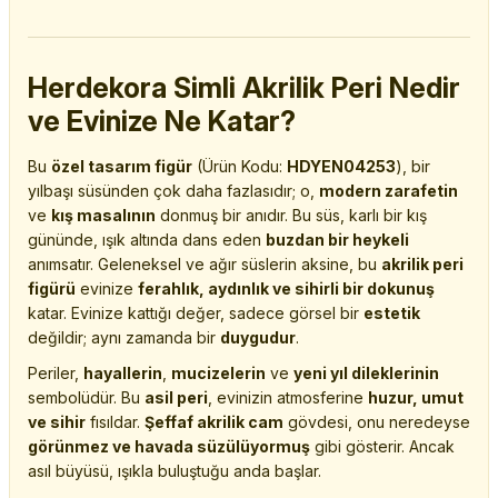
Herdekora Simli Akrilik Peri Nedir
ve Evinize Ne Katar?
Bu
özel tasarım figür
(Ürün Kodu:
HDYEN04253
), bir
yılbaşı süsünden çok daha fazlasıdır; o,
modern zarafetin
ve
kış masalının
donmuş bir anıdır. Bu süs, karlı bir kış
gününde, ışık altında dans eden
buzdan bir heykeli
anımsatır. Geleneksel ve ağır süslerin aksine, bu
akrilik peri
figürü
evinize
ferahlık, aydınlık ve sihirli bir dokunuş
katar. Evinize kattığı değer, sadece görsel bir
estetik
değildir; aynı zamanda bir
duygudur
.
Periler,
hayallerin
,
mucizelerin
ve
yeni yıl dileklerinin
sembolüdür. Bu
asil peri
, evinizin atmosferine
huzur, umut
ve sihir
fısıldar.
Şeffaf akrilik cam
gövdesi, onu neredeyse
görünmez ve havada süzülüyormuş
gibi gösterir. Ancak
asıl büyüsü, ışıkla buluştuğu anda başlar.