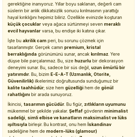
gerektiğine inanıyoruz. Yıllar boyu saklanan, değerli cam
süslerin bir anlık dikkatsizlik sonucu kırılmasının yarattığı
hayal kırıklığını hepimiz biliriz. Özellikle evinizde koşturan
küçük çocuklar
veya ağaca sürtünmeyi seven
meraklı
evcil hayvanlar
varsa, bu endişe iki katına çıkar.
İşte bu
akrilik cam
peri, bu sorunu çözmek için
tasarlanmıştır. Gerçek camın
premium, kristal
berraklığında
görünümünü sunar, ancak
kırılmaz
. Yere
düşse bile parçalanmaz. Bu, size
huzurlu
bir dekorasyon
deneyimi sunar. Bu, sadece bir süs değil,
uzun ömürlü bir
yatırımdır
. Bu, bizim
E-E-A-T (Uzmanlık, Otorite,
Güvenilirlik)
ilkelerimiz doğrultusunda sunduğumuz bir
kalite taahhüdür
; size hem
güzelliği
hem de
gönül
rahatlığını
bir arada sunuyoruz.
İkincisi,
tasarımın gücüdür
. Bu figür,
zıtlıkların uyumunu
mükemmel bir şekilde yakalar.
Şeffaf
gövdenin
minimalist
sadeliği
,
simli elbise ve kanatların
maksimalist ve lüks
ışıltısıyla
birleşir. Bu kontrast, onu hem
İskandinav
sadeliğine hem de
modern-lüks (glamour)