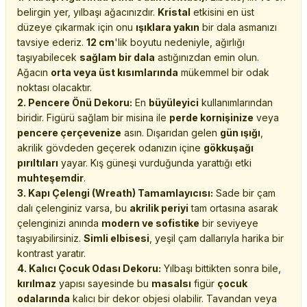
belirgin yer, yılbaşı ağacınızdır.
Kristal
etkisini en üst
düzeye çıkarmak için onu
ışıklara yakın
bir dala asmanızı
tavsiye ederiz.
12 cm
'lik boyutu nedeniyle, ağırlığı
taşıyabilecek
sağlam bir dala
astığınızdan emin olun.
Ağacın
orta veya üst kısımlarında
mükemmel bir odak
noktası olacaktır.
2. Pencere Önü Dekoru:
En
büyüleyici
kullanımlarından
biridir. Figürü sağlam bir misina ile
perde kornişinize
veya
pencere çerçevenize
asın. Dışarıdan gelen
gün ışığı
,
akrilik gövdeden geçerek odanızın içine
gökkuşağı
pırıltıları
yayar. Kış güneşi vurduğunda yarattığı etki
muhteşemdir
.
3. Kapı Çelengi (Wreath) Tamamlayıcısı:
Sade bir çam
dalı çelenginiz varsa, bu
akrilik periyi
tam ortasına asarak
çelenginizi anında
modern ve sofistike
bir seviyeye
taşıyabilirsiniz.
Simli elbisesi
, yeşil çam dallarıyla harika bir
kontrast yaratır.
4. Kalıcı Çocuk Odası Dekoru:
Yılbaşı bittikten sonra bile,
kırılmaz
yapısı sayesinde bu
masalsı
figür
çocuk
odalarında
kalıcı bir dekor objesi olabilir. Tavandan veya