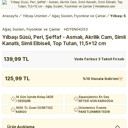
Anasayfa
Yılbaşı Ürünleri
Ağaç Süsleri, Fiyonklar ve Çanlar
Yılbaşı Sü
Ağaç Süsleri, Fiyonklar ve Çanlar
HDYEN04253
Yılbaşı Süsü, Peri, Şeffaf - Asmalı, Akrilik Cam, Simli
Kanatlı, Simli Elbiseli, Top Tutan, 11,5x12 cm
139,99 TL
Vade Farksız 3 Taksit Fırsatı
125,99 TL
%10 Havale İndirimi
14 Gün İçinde Kolay İADE
Siparişleriniz En Geç
/ DEĞİŞİM
ERTESİ GÜN KARGODA
1000 TL Üzeri ÜCRETSİZ
Ürünleriniz Özenle
KARGO
PAKETLENMEKTEDİR
Ürün Açıklama