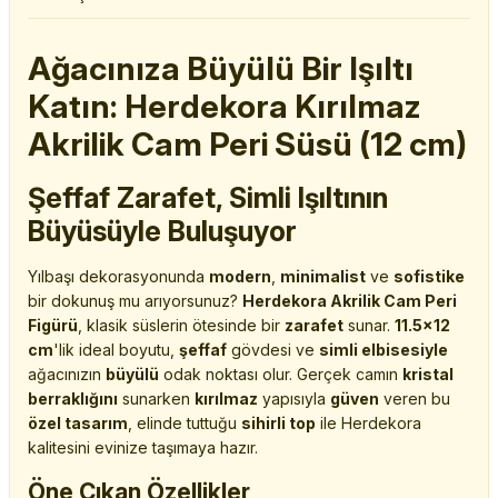
Ağacınıza Büyülü Bir Işıltı
Katın: Herdekora Kırılmaz
Akrilik Cam Peri Süsü (12 cm)
Şeffaf Zarafet, Simli Işıltının
Büyüsüyle Buluşuyor
Yılbaşı dekorasyonunda
modern
,
minimalist
ve
sofistike
bir dokunuş mu arıyorsunuz?
Herdekora Akrilik Cam Peri
Figürü
, klasik süslerin ötesinde bir
zarafet
sunar.
11.5x12
cm
'lik ideal boyutu,
şeffaf
gövdesi ve
simli elbisesiyle
ağacınızın
büyülü
odak noktası olur. Gerçek camın
kristal
berraklığını
sunarken
kırılmaz
yapısıyla
güven
veren bu
özel tasarım
, elinde tuttuğu
sihirli top
ile Herdekora
kalitesini evinize taşımaya hazır.
Öne Çıkan Özellikler