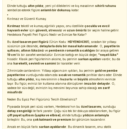
Elinde tuttuğu
altın yıldız
, yeni yıl dileklerini ve kış masalının
sihirli ruhunu
sembolize ederek figüre
anlamlı bir dokunuş
katar.
Kırılmaz ve Güvenli Kumaş:
Kırılmaz
tekstil ve kumaş ağırlıklı yapısı, onu özellikle
çocuklu ve evcil
hayvanlı evler
için
güvenli, stressiz
ve
uzun ömürlü
bir seçim haline getirir.
Herdekora Payetli Peri Figürü Nedir ve Evinize Ne Katar?
Bu
özel tasarım peri figürü
(Ürün Kodu:
HDYEN04361
), sıradan bir yılbaşı
süsünün çok ötesinde,
detaylarla dolu bir masal kahramanıdır
. O,
payetlerin
ışıltısını
,
altının lüksünü
ve
pembenin romantik sıcaklığını
bir araya getiren
19 cm
'lik bir zarafet sembolüdür. Evinize kattığı en büyük değer,
"neşeli lüks"
hissidir. Klasik peri figürlerinin aksine, bu perinin
sarkan ayakları
vardır; bu da
ona
hareketli, sevimli ve samimi
bir karakter verir.
Zihninizde canlandırın: Yılbaşı ağacınızın ışıkları, bu perinin
gold ve pembe
payetlerine
vurduğunda odanızda
sıcak ve romantik
pırıltılar dans eder. Elinde
tuttuğu
altın yıldız
, kış mevsiminin o
huzurlu
ve
büyülü
atmosferini evinize
taşır. Bu figür, evinizi bir kutlama alanına dönüştüren
imza bir detaydır
. O,
sadece bir süs değil, evinizin kış mevsimi boyunca sahip olacağı
en zarif
misafirdir
.
Neden Bu Eşsiz Peri Figürünü Tercih Etmelisiniz?
Piyasada birçok peri süsü varken, Herdekora'nın bu
özel tasarımı
, sunduğu
detay zenginliği
ile fark yaratır. Çoğu süs tek bir dokuya odaklanırken, bu figür
çift payet ışıltısını (şapka ve elbise)
, elinde tuttuğu
yıldızın anlamıyla
birleştirir. Bu, ona
çok katmanlı ve premium
bir görünüm kazandırır.
Ancak en büyük farkı
sarkan ayaklarıdır
. Bu dinamik tasarım, onu statik