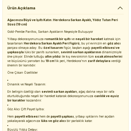
Ürün Açıklama
Ağacınıza Büyü ve Işıltı Katın: Herdekora Sarkan Ayaklı, Yıldız Tutan Peri
Süsü (19 cm)
Gold-Pembe Parıltısı, Sarkan Ayakların Neşesiyle Buluşuyor
Yılbaşı dekorasyonunuza
romantik bir ışıltı
ve
neşeli bir hareket
katmak için
tasarlanan
Herdekora Sarkan Ayaklı Peri Figürü
, bu yıl evinizin en
göz alıcı
parçası olmaya aday. Bu
özel tasarım
figür, baştan aşağı
payetli elbisesi ve
şapkasıyla
lüks bir parıltı sunarken,
sevimli sarkan ayaklarının
dinamizmiyle
öne çıkıyor. Elinde tuttuğu
altın yıldız
ile kış mevsiminin tüm
sıcak atmosferini
ve büyüsünü yansıtan bu
19 cm
'lik peri, Herdekora'nın
zarif detaylara
verdiği
önemin bir kanıtıdır.
Öne Çıkan Özellikler
Dinamik ve Neşeli Tasarım:
En belirgin özelliği olan
sevimli sarkan ayakları
, ağaç dalına veya bir rafa
oturtulduğunda neşeli bir hareket katarak dekorasyonunuza
canlılık ve eşsiz
bir karakter
kazandırır.
Göz Alıcı Çift Payet Işıltısı:
Hem
payetli elbisesi
hem de
payetli şapkası
, yılbaşı ışıklarını her açıdan
yakalayarak ağacınıza
lüks ve göz alıcı
bir parlaklık katar.
Büyülü Yıldız Detayı: