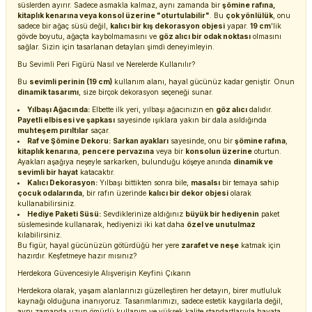
süslerden ayırır. Sadece asmakla kalmaz, aynı zamanda bir
şömine rafına,
kitaplık kenarına veya konsol üzerine "oturtulabilir"
. Bu
çok yönlülük
, onu
sadece bir ağaç süsü değil,
kalıcı bir kış dekorasyon objesi
yapar.
19 cm
'lik
gövde boyutu, ağaçta kaybolmamasını ve
göz alıcı bir odak noktası
olmasını
sağlar. Sizin için tasarlanan detayları şimdi deneyimleyin.
Bu Sevimli Peri Figürü Nasıl ve Nerelerde Kullanılır?
Bu
sevimli perinin (19 cm)
kullanım alanı, hayal gücünüz kadar geniştir. Onun
dinamik tasarımı
, size birçok dekorasyon seçeneği sunar.
Yılbaşı Ağacında:
Elbette ilk yeri, yılbaşı ağacınızın en
göz alıcı
dalıdır.
Payetli elbisesi ve şapkası
sayesinde ışıklara yakın bir dala asıldığında
muhteşem pırıltılar
saçar.
Raf ve Şömine Dekoru:
Sarkan ayakları
sayesinde, onu bir
şömine rafına
,
kitaplık kenarına
,
pencere pervazına
veya bir
konsolun üzerine
oturtun.
Ayakları aşağıya neşeyle sarkarken, bulunduğu köşeye anında
dinamik ve
sevimli bir hayat
katacaktır.
Kalıcı Dekorasyon:
Yılbaşı bittikten sonra bile,
masalsı
bir temaya sahip
çocuk odalarında
, bir rafın üzerinde
kalıcı bir dekor objesi
olarak
kullanabilirsiniz.
Hediye Paketi Süsü:
Sevdiklerinize aldığınız
büyük bir hediyenin
paket
süslemesinde kullanarak, hediyenizi iki kat daha
özel ve unutulmaz
kılabilirsiniz.
Bu figür, hayal gücünüzün götürdüğü her yere
zarafet ve neşe
katmak için
hazırdır. Keşfetmeye hazır mısınız?
Herdekora Güvencesiyle Alışverişin Keyfini Çıkarın
Herdekora olarak, yaşam alanlarınızı güzelleştiren her detayın, birer mutluluk
kaynağı olduğuna inanıyoruz. Tasarımlarımızı, sadece estetik kaygılarla değil,
aynı zamanda uzun ömürlü kullanım ve yüksek kalite standartlarıyla hayata