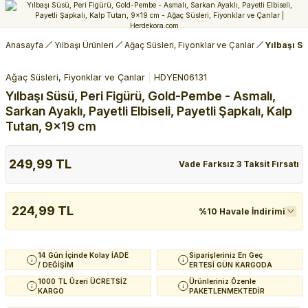
Anasayfa
Yılbaşı Ürünleri
Ağaç Süsleri, Fiyonklar ve Çanlar
Yılbaşı Sü
Ağaç Süsleri, Fiyonklar ve Çanlar
HDYEN06131
Yılbaşı Süsü, Peri Figürü, Gold-Pembe - Asmalı,
Sarkan Ayaklı, Payetli Elbiseli, Payetli Şapkalı, Kalp
Tutan, 9x19 cm
249,99 TL
Vade Farksız 3 Taksit Fırsatı
224,99 TL
%10 Havale İndirimi
14 Gün İçinde Kolay İADE
Siparişleriniz En Geç
/ DEĞİŞİM
ERTESİ GÜN KARGODA
1000 TL Üzeri ÜCRETSİZ
Ürünleriniz Özenle
KARGO
PAKETLENMEKTEDİR