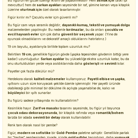
Bu figürün en güzel özelliği ikisini de yapabilmesidir! Hem
asmak için
(askı ipi
mevcuttur) hem de
sarkan ayakları
sayesinde bir raf, şömine kenarı veya kitaplık
üzerine
oturtmak için
özel olarak tasarlanmıştır.
Figür kırılır mı? Çocuklu evler için güvenli mi?
Bu figür cam veya seramik değildir;
dayanıklı kumaş, tekstil ve yumuşak dolgu
malzemelerden yapılmıştır. Bu nedenle
kırılmazlar
, bu da onları
çocuklu ve
evcil hayvanlı evler
için çok daha
güvenli bir seçenek
yapar. (Yine de
oyuncak olmadıklarını ve dekoratif amaçlı olduklarını hatırlatırız.)
19 cm boyutu, ayaklarıyla birlikte toplam uzunluk mu?
Belirtilen
19 cm
, genellikle figürün gövde (şapka tepesinden gövdenin bittiği yere
kadar) uzunluğudur.
Sarkan ayaklar
bu yüksekliğe ekstra uzunluk katar, bu da
onu oturtuldukları yerde veya asıldıklarında daha
gösterişli
ve
sevimli
kılar.
Payetler çok fazla dökülür mü?
Herdekora olarak
kaliteli malzemeler
kullanıyoruz.
Payetli elbise ve şapka
,
ışıltısını uzun süre koruyacak şekilde özenle işlenmiştir. Her payetli üründe
olabileceği gibi minimal bir dökülme ilk açılışta yaşanabilse de, kalıcı ve
büyüleyici
bir ışıltı sunarlar.
Bu figürü sadece yılbaşında mı kullanabilirim?
Kesinlikle hayır.
Zarif ve masalsı
tasarımı sayesinde, bu figür yıl boyunca
çocuk odası dekorasyonunda
, bir kitaplık rafında veya
romantik/bohem
tarzda bir odada
sevimli bir detay
olarak kullanılabilir.
Renk tam olarak nasıl bir pembe?
Figür,
modern ve sofistike
bir
Gold-Pembe
paletine sahiptir. Genellikle parlak
bir "barbie" pembesinden ziyade, içinde
gold ışıltılar
barındıran, daha
yumuşak,