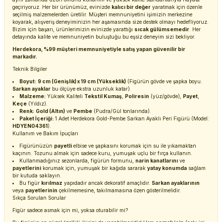
geçiriyoruz. Her bir ürünümüz, evinizde
kalıcı bir değer
yaratmak için özenle
seçilmiş malzemelerden üretilir. Müşteri memnuniyetini işimizin merkezine
koyarak, alışveriş deneyiminizin her aşamasında size destek olmayı hedefliyoruz.
Bizim için başarı, ürünlerimizin evinizde yarattığı
sıcak gülümsemedir
. Her
detayında kalite ve memnuniyetin buluştuğu bu eşsiz deneyim sizi bekliyor.
Herdekora, %99 müşteri memnuniyetiyle satış yapan güvenilir bir
markadır.
Teknik Bilgiler
Boyut:
9 cm (Genişlik) x 19 cm (Yükseklik)
(Figürün gövde ve şapka boyu.
Sarkan ayaklar
bu ölçüye ekstra uzunluk katar).
Malzeme:
Yüksek Kaliteli
Tekstil Kumaş
,
Poliresin
(yüz/gövde),
Payet
,
Keçe
(Yıldız).
Renk:
Gold (Altın)
ve
Pembe
(Pudra/Gül tonlarında).
Paket İçeriği:
1 Adet Herdekora Gold-Pembe Sarkan Ayaklı Peri Figürü (Model:
HDYEN04361
).
Kullanım ve Bakım İpuçları
Figürünüzün
payetli
elbise ve şapkasını korumak için su ile yıkamaktan
kaçının. Tozunu almak için sadece kuru, yumuşak uçlu bir fırça kullanın.
Kullanmadığınız sezonlarda, figürün formunu,
narin kanatlarını
ve
payetlerini
korumak için, yumuşak bir kağıda sararak
yatay konumda
sağlam
bir kutuda saklayın.
Bu figür
kırılmaz
yapıdadır ancak dekoratif amaçlıdır.
Sarkan ayaklarının
veya
payetlerinin
çekilmemesine, takılmamasına özen gösterilmelidir.
Sıkça Sorulan Sorular
Figür sadece asmak için mi, yoksa oturabilir mi?