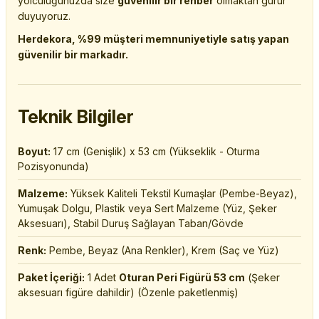
yolculuğunuzda size
güvenilir bir rehber
olmaktan gurur
duyuyoruz.
Herdekora, %99 müşteri memnuniyetiyle satış yapan
güvenilir bir markadır.
Teknik Bilgiler
Boyut:
17 cm (Genişlik) x 53 cm (Yükseklik - Oturma
Pozisyonunda)
Malzeme:
Yüksek Kaliteli Tekstil Kumaşlar (Pembe-Beyaz),
Yumuşak Dolgu, Plastik veya Sert Malzeme (Yüz, Şeker
Aksesuarı), Stabil Duruş Sağlayan Taban/Gövde
Renk:
Pembe, Beyaz (Ana Renkler), Krem (Saç ve Yüz)
Paket İçeriği:
1 Adet
Oturan Peri Figürü 53 cm
(Şeker
aksesuarı figüre dahildir) (Özenle paketlenmiş)