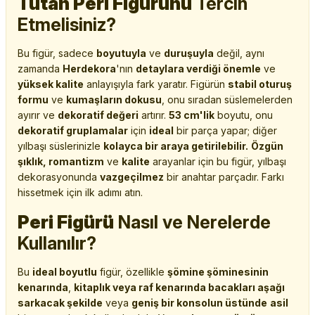
Tutan Peri Figürünü
Tercih
Etmelisiniz?
Bu figür, sadece
boyutuyla
ve
duruşuyla
değil, aynı
zamanda
Herdekora
'nın
detaylara verdiği önemle
ve
yüksek kalite
anlayışıyla fark yaratır. Figürün
stabil oturuş
formu
ve
kumaşların dokusu
, onu sıradan süslemelerden
ayırır ve
dekoratif değeri
artırır.
53 cm'lik
boyutu, onu
dekoratif gruplamalar
için
ideal
bir parça yapar; diğer
yılbaşı süslerinizle
kolayca bir araya getirilebilir.
Özgün
şıklık, romantizm
ve
kalite
arayanlar için bu figür, yılbaşı
dekorasyonunda
vazgeçilmez
bir anahtar parçadır. Farkı
hissetmek için ilk adımı atın.
Peri Figürü
Nasıl ve Nerelerde
Kullanılır?
Bu
ideal boyutlu
figür, özellikle
şömine şöminesinin
kenarında
,
kitaplık veya raf kenarında bacakları aşağı
sarkacak şekilde
veya
geniş bir konsolun üstünde
asil