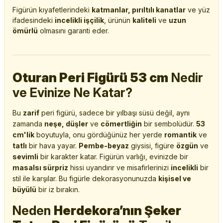
Figürün kıyafetlerindeki
katmanlar, pırıltılı kanatlar
ve yüz
ifadesindeki
incelikli işçilik
, ürünün
kaliteli
ve
uzun
ömürlü
olmasını garanti eder.
Oturan Peri Figürü 53 cm
Nedir
ve Evinize Ne Katar?
Bu
zarif
peri figürü, sadece bir yılbaşı süsü değil, aynı
zamanda
neşe, düşler
ve
cömertliğin
bir sembolüdür.
53
cm'lik
boyutuyla, onu gördüğünüz her yerde
romantik
ve
tatlı
bir hava yayar.
Pembe-beyaz
giysisi, figüre
özgün
ve
sevimli
bir karakter katar. Figürün varlığı, evinizde bir
masalsı sürpriz
hissi uyandırır ve misafirlerinizi
incelikli
bir
stil ile karşılar. Bu figürle dekorasyonunuzda
kişisel ve
büyülü
bir iz bırakın.
Neden
Herdekora’nın Şeker