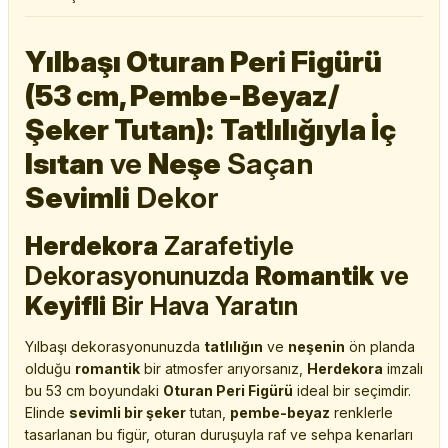
Yılbaşı Oturan Peri Figürü
(53 cm, Pembe-Beyaz/
Şeker Tutan):
Tatlılığıyla İç
Isıtan
ve
Neşe
Saçan
Sevimli
Dekor
Herdekora
Zarafetiyle
Dekorasyonunuzda
Romantik
ve
Keyifli
Bir Hava Yaratın
Yılbaşı dekorasyonunuzda
tatlılığın
ve
neşenin
ön planda
olduğu
romantik
bir atmosfer arıyorsanız,
Herdekora
imzalı
bu 53 cm boyundaki
Oturan Peri Figürü
ideal bir seçimdir.
Elinde
sevimli bir şeker
tutan,
pembe-beyaz
renklerle
tasarlanan bu figür, oturan duruşuyla raf ve sehpa kenarları