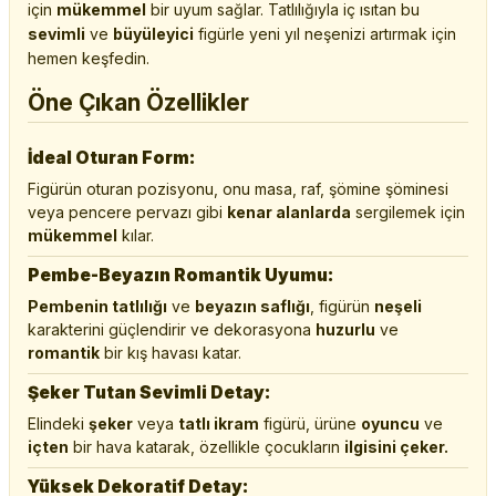
için
mükemmel
bir uyum sağlar. Tatlılığıyla iç ısıtan bu
sevimli
ve
büyüleyici
figürle yeni yıl neşenizi artırmak için
hemen keşfedin.
Öne Çıkan Özellikler
İdeal Oturan Form:
Figürün oturan pozisyonu, onu masa, raf, şömine şöminesi
veya pencere pervazı gibi
kenar alanlarda
sergilemek için
mükemmel
kılar.
Pembe-Beyazın Romantik Uyumu:
Pembenin tatlılığı
ve
beyazın saflığı
, figürün
neşeli
karakterini güçlendirir ve dekorasyona
huzurlu
ve
romantik
bir kış havası katar.
Şeker Tutan Sevimli Detay:
Elindeki
şeker
veya
tatlı ikram
figürü, ürüne
oyuncu
ve
içten
bir hava katarak, özellikle çocukların
ilgisini çeker.
Yüksek Dekoratif Detay: