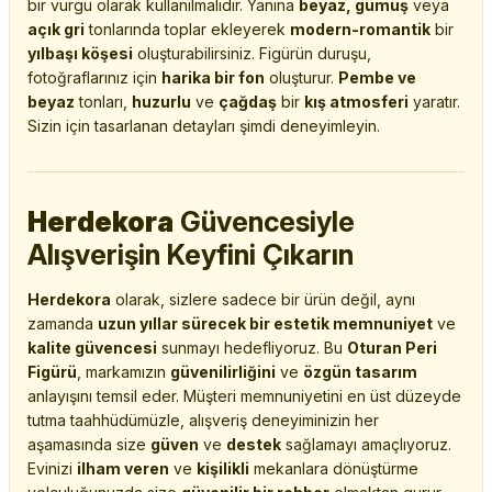
bir vurgu olarak kullanılmalıdır. Yanına
beyaz, gümüş
veya
açık gri
tonlarında toplar ekleyerek
modern-romantik
bir
yılbaşı köşesi
oluşturabilirsiniz. Figürün duruşu,
fotoğraflarınız için
harika bir fon
oluşturur.
Pembe ve
beyaz
tonları,
huzurlu
ve
çağdaş
bir
kış atmosferi
yaratır.
Sizin için tasarlanan detayları şimdi deneyimleyin.
Herdekora
Güvencesiyle
Alışverişin Keyfini Çıkarın
Herdekora
olarak, sizlere sadece bir ürün değil, aynı
zamanda
uzun yıllar sürecek bir estetik memnuniyet
ve
kalite güvencesi
sunmayı hedefliyoruz. Bu
Oturan Peri
Figürü
, markamızın
güvenilirliğini
ve
özgün tasarım
anlayışını temsil eder. Müşteri memnuniyetini en üst düzeyde
tutma taahhüdümüzle, alışveriş deneyiminizin her
aşamasında size
güven
ve
destek
sağlamayı amaçlıyoruz.
Evinizi
ilham veren
ve
kişilikli
mekanlara dönüştürme