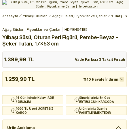
Anasayfa
Yılbaşı Ürünleri
Ağaç Süsleri, Fiyonklar ve Çanlar
Yılbaşı S
Ağaç Süsleri, Fiyonklar ve Çanlar
HDYEN04185
Yılbaşı Süsü, Oturan Peri Figürü, Pembe-Beyaz -
Şeker Tutan, 17x53 cm
1.399,99 TL
Vade Farksız 3 Taksit Fırsatı
1.259,99 TL
%10 Havale İndirimi
14 Gün İçinde Kolay İADE
Siparişleriniz En Geç
/ DEĞİŞİM
ERTESİ GÜN KARGODA
1000 TL Üzeri ÜCRETSİZ
Ürünleriniz Özenle
KARGO
PAKETLENMEKTEDİR
Ürün Açıklama