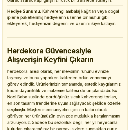
olarak asarak kapı girişinizi rustik bir zarafetle süsleyin.
Hediye Sunumu:
Kahverengi ambalaj kağıtları veya doğal
iplerle paketlenmiş hediyelerin üzerine bir mühür gibi
ekleyerek, hediyenizin değerini ve özenini ikiye katlayın.
Herdekora Güvencesiyle
Alışverişin Keyfini Çıkarın
herdekora. ailesi olarak, her mevsimin ruhunu evinize
taşımayı ve bunu yaparken kaliteden ödün vermemeyi
görev edindik. Ürünlerimizin tamamında, estetik kaygılarımız
kadar dayanıklılık ve malzeme kalitesi de ön plandadır. Bu
Noel Baba süsünde gördüğünüz sıcak kahverengi tonları,
en son tasarım trendlerine uyum sağlayacak şekilde özenle
seçilmiştir. Müşteri memnuniyetini işimizin kalbi olarak
görüyor, her ürünümüzün evinizde mutlulukla karşılanmasını
arzuluyoruz. Sadece bu sezonluk değil, her yıl heyecanla
kutudan çıkaracağınız bir parçayı sizlere sunmaktan gurur