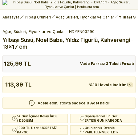
Anasayfa
Yılbaşı Ürünleri
Ağaç Süsleri, Fiyonklar ve Çanlar
Yılbaşı S
Ağaç Süsleri, Fiyonklar ve Çanlar
HDYEN03290
Yılbaşı Süsü, Noel Baba, Yıldız Figürlü, Kahverengi -
13x17 cm
125,99 TL
Vade Farksız 3 Taksit Fırsatı
113,39 TL
%10 Havale İndirimi
Acele edin, stokta sadece
0 Adet
kaldı!
14 Gün İçinde Kolay İADE
Siparişleriniz En Geç
/ DEĞİŞİM
ERTESİ GÜN KARGODA
1000 TL Üzeri ÜCRETSİZ
Ürünleriniz Özenle
KARGO
PAKETLENMEKTEDİR