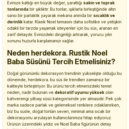
Evinize kattığı en büyük değer, yarattığı
sakin ve toprak
tonlarında
bir şıklıktır. Bu tonlar, ışıklarla birleştiğinde altın
sarısı bir parlaklık yayarak mekana anında bir
sıcaklık ve
derinlik
katar. Klasik Noel temasını daha sofistike ve yetişkin
odaklı bir tarzda yaşamak isteyenler için bu süs, aranan en
zarif detaydır. Evinizdeki dinginliği artırarak, yorucu yılın
sonunu huzurla karşılamanızı sağlar.
Neden herdekora. Rustik Noel
Baba Süsünü Tercih Etmelisiniz?
Doğal görünümlü dekorasyon trendinin yükselişte olduğu bu
dönemde, herdekora. bu süs ile trendleri zamansız bir
kaliteyle birleştiriyor. Bu ürünü tercih etmenizdeki temel
neden, nadir bulunan ve
dekoratif uyumu yüksek
olan
kahverengi yılbaşı süsü kategorisinde yer almasıdır. Pek çok
marka sadece parlak ve geleneksel renklere odaklanırken,
biz bu süsle, doğal tonları seven, minimal ama sıcak bir
dekorasyonu arzulayan kullanıcılarımıza hitap ediyoruz.
Ürünün üzerindeki yıldız ve Noel Baba figürünün detay