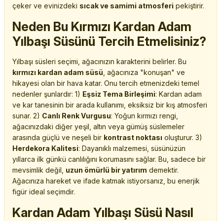
çeker ve evinizdeki
sıcak ve samimi atmosferi
pekiştirir.
Neden Bu Kırmızı Kardan Adam
Yılbaşı Süsünü Tercih Etmelisiniz?
Yılbaşı süsleri seçimi, ağacınızın karakterini belirler. Bu
kırmızı kardan adam süsü
, ağacınıza "konuşan" ve
hikayesi olan bir hava katar. Onu tercih etmenizdeki temel
nedenler şunlardır: 1)
Eşsiz Tema Birleşimi
: Kardan adam
ve kar tanesinin bir arada kullanımı, eksiksiz bir kış atmosferi
sunar. 2)
Canlı Renk Vurgusu
: Yoğun kırmızı rengi,
ağacınızdaki diğer yeşil, altın veya gümüş süslemeler
arasında güçlü ve neşeli bir
kontrast noktası
oluşturur. 3)
Herdekora Kalitesi
: Dayanıklı malzemesi, süsünüzün
yıllarca ilk günkü canlılığını korumasını sağlar. Bu, sadece bir
mevsimlik değil,
uzun ömürlü bir yatırım
demektir.
Ağacınıza hareket ve ifade katmak istiyorsanız, bu enerjik
figür ideal seçimdir.
Kardan Adam Yılbaşı Süsü Nasıl