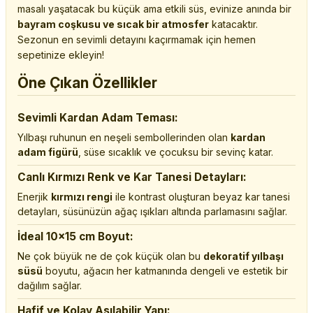
masalı yaşatacak bu küçük ama etkili süs, evinize anında bir
bayram coşkusu ve sıcak bir atmosfer
katacaktır.
Sezonun en sevimli detayını kaçırmamak için hemen
sepetinize ekleyin!
Öne Çıkan Özellikler
Sevimli Kardan Adam Teması:
Yılbaşı ruhunun en neşeli sembollerinden olan
kardan
adam figürü
, süse sıcaklık ve çocuksu bir sevinç katar.
Canlı Kırmızı Renk ve Kar Tanesi Detayları:
Enerjik
kırmızı rengi
ile kontrast oluşturan beyaz kar tanesi
detayları, süsünüzün ağaç ışıkları altında parlamasını sağlar.
İdeal 10x15 cm Boyut:
Ne çok büyük ne de çok küçük olan bu
dekoratif yılbaşı
süsü
boyutu, ağacın her katmanında dengeli ve estetik bir
dağılım sağlar.
Hafif ve Kolay Asılabilir Yapı: