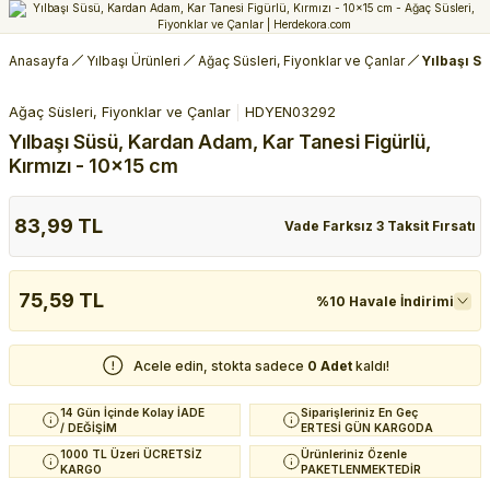
Anasayfa
Yılbaşı Ürünleri
Ağaç Süsleri, Fiyonklar ve Çanlar
Yılbaşı S
Ağaç Süsleri, Fiyonklar ve Çanlar
HDYEN03292
Yılbaşı Süsü, Kardan Adam, Kar Tanesi Figürlü,
Kırmızı - 10x15 cm
83,99 TL
Vade Farksız 3 Taksit Fırsatı
75,59 TL
%10 Havale İndirimi
Acele edin, stokta sadece
0 Adet
kaldı!
14 Gün İçinde Kolay İADE
Siparişleriniz En Geç
/ DEĞİŞİM
ERTESİ GÜN KARGODA
1000 TL Üzeri ÜCRETSİZ
Ürünleriniz Özenle
KARGO
PAKETLENMEKTEDİR