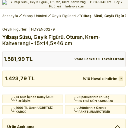
Anasayfa
Yılbaşı Ürünleri
Geyik Figürleri
Yılbaşı Süsü, Geyik Figür
Geyik Figürleri
HDYEN03279
Yılbaşı Süsü, Geyik Figürü, Oturan, Krem-
Kahverengi - 15x14,5x46 cm
1.581,99 TL
Vade Farksız 3 Taksit Fırsatı
1.423,79 TL
%10 Havale İndirimi
14 Gün İçinde Kolay İADE
Siparişleriniz En Geç
/ DEĞİŞİM
ERTESİ GÜN KARGODA
1000 TL Üzeri ÜCRETSİZ
Ürünleriniz Özenle
KARGO
PAKETLENMEKTEDİR
Ürün Açıklama