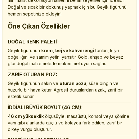
minimalist dekorasyon stillerini benimseyenler için idealdir.
Doğal ve sıcak bir dokunuş yapmak için bu Geyik figürünü
hemen sepetinize ekleyin!
Öne Çıkan Özellikler
DOĞAL RENK PALETİ:
Geyik figürünün
krem, bej ve kahverengi
tonları, kışın
doğallığını ve samimiyetini yansıtır. Gold, ahşap ve beyaz
gibi doğal malzemelerle mükemmel uyum sağlar.
ZARİF OTURAN POZ:
Geyik figürünün sakin ve
oturan pozu
, süse dingin ve
huzurlu bir hava katar. Agresif duruşlardan uzak, zarif bir
estetik sunar.
İDDİALI BÜYÜK BOYUT (46 CM):
46 cm yükseklik
ölçüsüyle, masaüstü, konsol veya şömine
yanı gibi alanlarda güçlü ve kolayca fark edilen, zarif bir
dikey vurgu oluşturur.