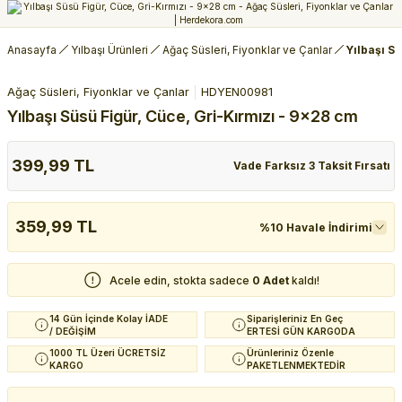
Anasayfa
Yılbaşı Ürünleri
Ağaç Süsleri, Fiyonklar ve Çanlar
Yılbaşı S
Ağaç Süsleri, Fiyonklar ve Çanlar
HDYEN00981
Yılbaşı Süsü Figür, Cüce, Gri-Kırmızı - 9x28 cm
399,99 TL
Vade Farksız 3 Taksit Fırsatı
359,99 TL
%10 Havale İndirimi
Acele edin, stokta sadece
0 Adet
kaldı!
14 Gün İçinde Kolay İADE
Siparişleriniz En Geç
/ DEĞİŞİM
ERTESİ GÜN KARGODA
1000 TL Üzeri ÜCRETSİZ
Ürünleriniz Özenle
KARGO
PAKETLENMEKTEDİR