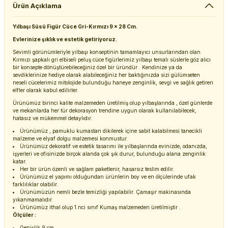
Ürün Açıklama
Yılbaşı Süsü Figür Cüce Gri-Kırmızı 9 x 28 Cm.
Evlerinize şıklık ve estetik getiriyoruz.
Sevimli görünümleriyle yılbaşı konseptinin tamamlayıcı unsurlarından olan
Kırmızı şapkalı gri elbiseli peluş cüce figürlerimiz yılbaşı temalı süslerle göz alıcı
bir konsepte dönüştürebileceğiniz özel bir üründür . Kendinize ya da
sevdiklerinize hediye olarak alabileceğiniz her baktığınızda sizi gülümseten
neseli cücelerimiz mitolojide bulunduğu haneye zenginlik, sevgi ve sağlık getiren
elfler olarak kabul edilirler.
Ürünümüz birinci kalite malzemeden üretilmiş olup yılbaşlarında , özel günlerde
ve mekanlarda her tür dekorasyon trendine uygun olarak kullanılabilecek,
hatasız ve mükemmel detaylıdır.
Ürünümüz , pamuklu kumastan dikilerek içine sabit kalabilmesi tanecikli
malzeme ve elyaf dolgu malzemesi konmustur.
Ürünümüz dekoratif ve estetik tasarımı ile yılbaşlarında evinizde, odanızda,
işyerleri ve ofisinizde birçok alanda çok şık durur, bulunduğu alana zenginlik
katar.
Her bir ürün özenli ve sağlam paketlenir, hasarsız teslim edilir.
Ürünümüz el yapımı olduğundan ürünlerin boy ve en ölçülerinde ufak
farklılıklar olabilir.
Ürünümüzün nemli bezle temizliği yapılabilir. Çamaşır makinasında
yıkanmamalıdır.
Ürünümüz ithal olup 1.nci sınıf Kumaş malzemeden üretilmiştir .
Ölçüler :
Genişlik 9 cm.