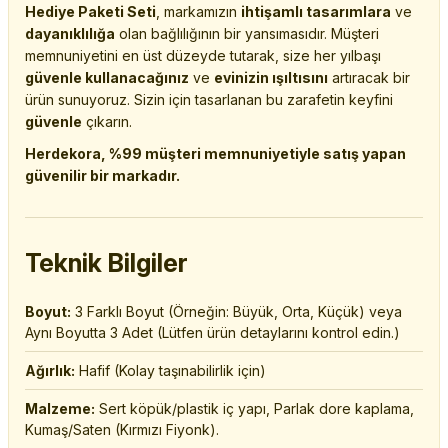
Hediye Paketi Seti
, markamızın
ihtişamlı tasarımlara
ve
dayanıklılığa
olan bağlılığının bir yansımasıdır. Müşteri
memnuniyetini en üst düzeyde tutarak, size her yılbaşı
güvenle kullanacağınız
ve
evinizin ışıltısını
artıracak bir
ürün sunuyoruz. Sizin için tasarlanan bu zarafetin keyfini
güvenle
çıkarın.
Herdekora, %99 müşteri memnuniyetiyle satış yapan
güvenilir bir markadır.
Teknik Bilgiler
Boyut:
3 Farklı Boyut (Örneğin: Büyük, Orta, Küçük) veya
Aynı Boyutta 3 Adet (Lütfen ürün detaylarını kontrol edin.)
Ağırlık:
Hafif (Kolay taşınabilirlik için)
Malzeme:
Sert köpük/plastik iç yapı, Parlak dore kaplama,
Kumaş/Saten (Kırmızı Fiyonk).