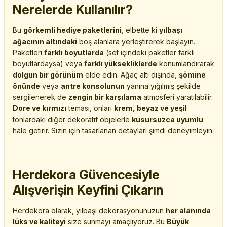
Nerelerde Kullanılır?
Bu
görkemli hediye paketlerini
, elbette ki
yılbaşı
ağacının altındaki
boş alanlara yerleştirerek başlayın.
Paketleri
farklı boyutlarda
(set içindeki paketler farklı
boyutlardaysa) veya
farklı yüksekliklerde
konumlandırarak
dolgun bir görünüm
elde edin. Ağaç altı dışında,
şömine
önünde
veya
antre konsolunun
yanına yığılmış şekilde
sergilenerek de
zengin bir karşılama
atmosferi yaratılabilir.
Dore ve kırmızı
teması, onları
krem, beyaz ve yeşil
tonlardaki diğer dekoratif objelerle
kusursuzca uyumlu
hale getirir. Sizin için tasarlanan detayları şimdi deneyimleyin.
Herdekora Güvencesiyle
Alışverişin Keyfini Çıkarın
Herdekora olarak, yılbaşı dekorasyonunuzun
her alanında
lüks ve kaliteyi
size sunmayı amaçlıyoruz. Bu
Büyük