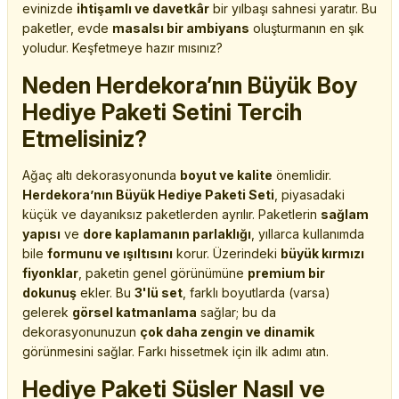
evinizde
ihtişamlı ve davetkâr
bir yılbaşı sahnesi yaratır. Bu
paketler, evde
masalsı bir ambiyans
oluşturmanın en şık
yoludur. Keşfetmeye hazır mısınız?
Neden Herdekora’nın Büyük Boy
Hediye Paketi Setini Tercih
Etmelisiniz?
Ağaç altı dekorasyonunda
boyut ve kalite
önemlidir.
Herdekora’nın Büyük Hediye Paketi Seti
, piyasadaki
küçük ve dayanıksız paketlerden ayrılır. Paketlerin
sağlam
yapısı
ve
dore kaplamanın parlaklığı
, yıllarca kullanımda
bile
formunu ve ışıltısını
korur. Üzerindeki
büyük kırmızı
fiyonklar
, paketin genel görünümüne
premium bir
dokunuş
ekler. Bu
3'lü set
, farklı boyutlarda (varsa)
gelerek
görsel katmanlama
sağlar; bu da
dekorasyonunuzun
çok daha zengin ve dinamik
görünmesini sağlar. Farkı hissetmek için ilk adımı atın.
Hediye Paketi Süsler Nasıl ve