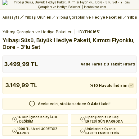
Anasayfa
Yılbaşı Ürünleri
Yılbaşı Çorapları ve Hediye Paketleri
Yılbaş
Yılbaşı Çorapları ve Hediye Paketleri
HDYEN01651
Yılbaşı Süsü, Büyük Hediye Paketi, Kırmızı Fiyonklu,
Dore - 3'lü Set
3.499,99 TL
Vade Farksız 3 Taksit Fırsatı
3.149,99 TL
%10 Havale İndirimi
Acele edin, stokta sadece
0 Adet
kaldı!
14 Gün İçinde Kolay İADE
Siparişleriniz En Geç
/ DEĞİŞİM
ERTESİ GÜN KARGODA
1000 TL Üzeri ÜCRETSİZ
Ürünleriniz Özenle
KARGO
PAKETLENMEKTEDİR