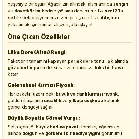
neşesiyle birleştirir. Ağacınızın altındaki alanı anında
zengin
ve
davetkâr
bir hediye yığınına dönüştürür. Bu
özel 3'lü
set
ile dekorasyonunuzu zenginleştirmek ve
ihtişamı
yakalamak için hemen alışverişe başlayın!
Öne Çıkan Özellikler
Lüks Dore (Altın) Rengi
:
Paketlerin tamamını kaplayan
parlak dore tonu
, ışık altında
göz alıcı bir parlaklık
sunar ve ortamınıza
lüks bir hava
katar.
Geleneksel Kırmızı Fiyonk
:
Her paketin üzerindeki
büyük ve canlı kırmızı fiyonk
,
goldun ihtişamına
sıcaklık
ve
yılbaşı coşkusu
katarak
görsel dengeyi sağlar.
Büyük Boyutlu Görsel Vurgu
:
Setin içerdiği
büyük hediye paketi
formları, ağacınızın
altında
dolgun
ve
görkemli bir hediye yığını
görünümü