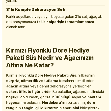
yaratır.
3'lü Komple Dekorasyon Seti
:
Farklı boyutlarda veya aynı boyutta gelen 3'lü set, ağaç altı
dekorasyonunuzu
tek bir siparişle tamamlamanıza
olanak tanır.
Kırmızı Fiyonklu Dore Hediye
Paketi Süs Nedir ve Ağacınızın
Altına Ne Katar?
Kırmızı Fiyonklu Dore Hediye Paketi Süs
, Yılbaşı'nın
sürpriz, cömertlik ve kutlama
temalarını temsil eden,
ağacın altına
veya genel dekorasyona yerleştirilen
dekoratif kutu figürleridir
. Bu paketler, ağacınızın altındaki
boşluğu doldurarak,
görsel bütünlüğü
sağlar ve
bayram
heyecanını
pekiştirir.
Herdekora
’nın bu tasarımı,
dore
renginin zenginliği
ile
kırmızının enerjisini
birleştirerek,