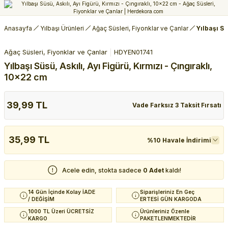
Anasayfa
Yılbaşı Ürünleri
Ağaç Süsleri, Fiyonklar ve Çanlar
Yılbaşı Sü
Ağaç Süsleri, Fiyonklar ve Çanlar
HDYEN01741
Yılbaşı Süsü, Askılı, Ayı Figürü, Kırmızı - Çıngıraklı,
10x22 cm
39,99 TL
Vade Farksız 3 Taksit Fırsatı
35,99 TL
%10 Havale İndirimi
Acele edin, stokta sadece
0 Adet
kaldı!
14 Gün İçinde Kolay İADE
Siparişleriniz En Geç
/ DEĞİŞİM
ERTESİ GÜN KARGODA
1000 TL Üzeri ÜCRETSİZ
Ürünleriniz Özenle
KARGO
PAKETLENMEKTEDİR