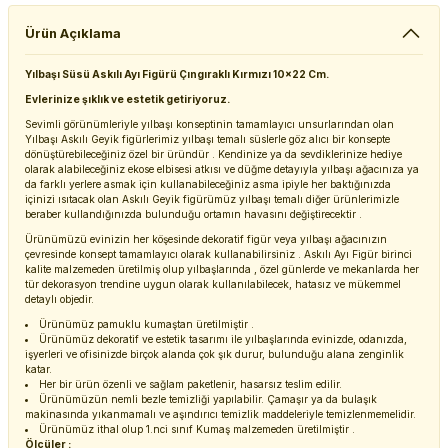
Ürün Açıklama
Yılbaşı Süsü Askılı Ayı Figürü Çıngıraklı Kırmızı 10x22 Cm.
Evlerinize şıklık ve estetik getiriyoruz.
Sevimli görünümleriyle yılbaşı konseptinin tamamlayıcı unsurlarından olan
Yılbaşı Askılı Geyik figürlerimiz yılbaşı temalı süslerle göz alıcı bir konsepte
dönüştürebileceğiniz özel bir üründür . Kendinize ya da sevdiklerinize hediye
olarak alabileceğiniz ekose elbisesi atkısı ve düğme detayıyla yılbaşı ağacınıza ya
da farklı yerlere asmak için kullanabileceğiniz asma ipiyle her baktığınızda
içinizi ısıtacak olan Askılı Geyik figürümüz yılbaşı temalı diğer ürünlerimizle
beraber kullandığınızda bulunduğu ortamın havasını değiştirecektir .
Ürünümüzü evinizin her köşesinde dekoratif figür veya yılbaşı ağacınızın
çevresinde konsept tamamlayıcı olarak kullanabilirsiniz . Askılı Ayı Figür birinci
kalite malzemeden üretilmiş olup yılbaşlarında , özel günlerde ve mekanlarda her
tür dekorasyon trendine uygun olarak kullanılabilecek, hatasız ve mükemmel
detaylı objedir.
Ürünümüz pamuklu kumaştan üretilmiştir .
Ürünümüz dekoratif ve estetik tasarımı ile yılbaşlarında evinizde, odanızda,
işyerleri ve ofisinizde birçok alanda çok şık durur, bulunduğu alana zenginlik
katar.
Her bir ürün özenli ve sağlam paketlenir, hasarsız teslim edilir.
Ürünümüzün nemli bezle temizliği yapılabilir. Çamaşır ya da bulaşık
makinasında yıkanmamalı ve aşındırıcı temizlik maddeleriyle temizlenmemelidir.
Ürünümüz ithal olup 1.nci sınıf Kumaş malzemeden üretilmiştir .
Ölçüler :