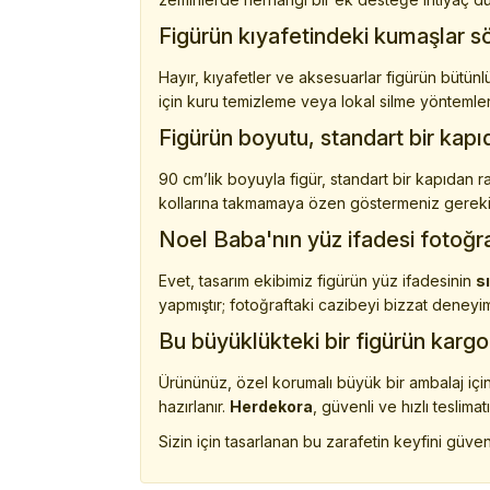
Figürün kıyafetindeki kumaşlar sö
Hayır, kıyafetler ve aksesuarlar figürün bütün
için kuru temizleme veya lokal silme yöntemleri 
Figürün boyutu, standart bir kapıd
90 cm’lik boyuyla figür, standart bir kapıdan
kollarına takmamaya özen göstermeniz gereki
Noel Baba'nın yüz ifadesi fotoğra
Evet, tasarım ekibimiz figürün yüz ifadesinin
s
yapmıştır; fotoğraftaki cazibeyi bizzat deneyi
Bu büyüklükteki bir figürün kargo
Ürününüz, özel korumalı büyük bir ambalaj için
hazırlanır.
Herdekora
, güvenli ve hızlı teslimat
Sizin için tasarlanan bu zarafetin keyfini güven