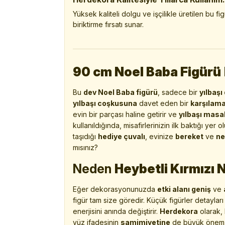
Yüksek kaliteli dolgu ve işçilikle üretilen bu f
biriktirme fırsatı sunar.
90 cm Noel Baba Figürü
Bu
dev Noel Baba figürü
, sadece bir
yılbaşı
yılbaşı coşkusuna
davet eden bir
karşılama
evin bir parçası haline getirir ve
yılbaşı masal
kullanıldığında, misafirlerinizin ilk baktığı yer 
taşıdığı
hediye çuvalı
, evinize
bereket
ve
ne
mısınız?
Neden
Heybetli Kırmızı 
Eğer dekorasyonunuzda
etki alanı geniş
ve
figür tam size göredir. Küçük figürler detayl
enerjisini anında değiştirir.
Herdekora
olarak,
yüz ifadesinin
samimiyetine
de büyük önem v