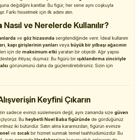
şuna değdiğini kanıtlar. Bu figür, her sene aynı coşkuyla
r. Farkı hissetmek için ilk adımı atın.
a
Nasıl ve Nerelerde Kullanılır?
anlarda
ve
göz hizasında
sergilendiğinde verir. İdeal kullanım
arı
,
kapı girişlerinin yanları
veya
büyük bir yılbaşı ağacının
leri için de
maksimum etki
yaratan bir objedir. Ağır yapısı
esteğe ihtiyaç duymaz. Bu figürü bir
ışıklandırma zinciriyle
alsı
görünümünü daha da güçlendirebilirsiniz. Sizin için
ışverişin Keyfini Çıkarın
zin sadece evinizi süslemesini değil, aynı zamanda size
güven
çlıyoruz. Bu
heybetli Noel Baba figüründe
de gördüğünüz
yrılmaz iki bütündür. Satın alma kararınızdan, figürün evinize
onel
ve
sıcak
bir hizmet sunmak temel taahhüdümüzdür. Bu
ğil, aynı zamanda
Herdekora
’nın kusursuzluk anlayışını da