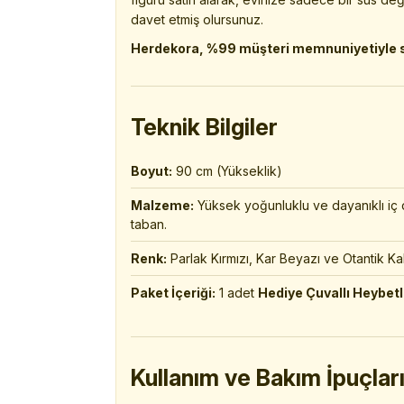
davet etmiş olursunuz.
Herdekora, %99 müşteri memnuniyetiyle sat
Teknik Bilgiler
Boyut:
90 cm (Yükseklik)
Malzeme:
Yüksek yoğunluklu ve dayanıklı iç d
taban.
Renk:
Parlak Kırmızı, Kar Beyazı ve Otantik K
Paket İçeriği:
1 adet
Hediye Çuvallı Heybetl
Kullanım ve Bakım İpuçlar