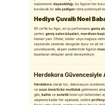
malzemenin
dayanıklılığı
, bu figürün her kuru
kurulacak bir
aile yadigarı
olma potansiyeli taşı
Hediye Çuvallı Noel Bab
90 cm’lik bu figür, en iyi performansı
geniş al
yerleri;
geniş salon köşeleri
,
merdiven başl
hemen yanı. Ofisler, lobiler veya mağaza vitrin
sayesinde zeminde dengede durur ve ek bir d
çevreleyerek, akşam saatlerinde figürün
mas
tasarlanan detayları şimdi deneyimleyin.
Herdekora Güvencesiyle Al
Herdekora
olarak biz, dekorasyon ürünlerimi
ve
uzun ömürlü bir mutluluk
getirmesini ama
gibi,
kalite
ve
estetik
bizim için birbirinden a
ulaşımına kadar her aşamada, sizlere
profesy
figürü satın alarak, evinize sadece bir süs de