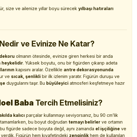
igür, size ve ailenize yıllar boyu sürecek
yılbaşı hatıraları
Nedir ve Evinize Ne Katar?
 dekoru
olmanın ötesinde, evinize giren herkesi bir anda
 heykelidir
. Yüksek boyutu, onu bir figürden çıkarıp adeta
larının
kapısını aralar. Özellikle
antre dekorasyonunda
olur ve
sıcak, şenlikli
bir ilk izlenim yaratır. Figürün duruşu ve
şe
duygularını taşır. Bu
büyüleyici
atmosferi keşfetmeye hazır
Noel Baba
Tercih Etmelisiniz?
akılda kalıcı
parçalar kullanmayı seviyorsanız, bu 90 cm’lik
arı tamamlarken, bu boyut doğrudan
temayı belirler
ve ortamın
 bu figürde sadece boyuta değil, aynı zamanda
el işçiliğine
ve
erdik. Figürün hem kıyafetindeki
zenginlik
hem de kullanılan