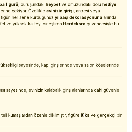
ba figürü
, duruşundaki
heybet
ve omuzundaki dolu
hediye
zerine çekiyor. Özellikle
evinizin girişi
, antresi veya
u figür, her sene kurduğunuz
yılbaşı dekorasyonuna
anında
et ve yüksek kaliteyi birleştiren
Herdekora
güvencesiyle bu
ksekliği sayesinde, kapı girişlerinde veya salon köşelerinde
ı sayesinde, evinizin kalabalık giriş alanlarında dahi güvenle
liteli kumaşlardan özenle dikilmiştir; figüre
lüks
ve
gerçekçi
bir