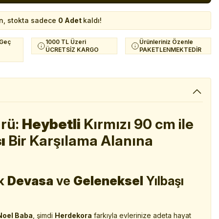
n, stokta sadece
0 Adet
kaldı!
 Geç
1000 TL Üzeri
Ürünleriniz Özenle
ÜCRETSİZ KARGO
PAKETLENMEKTEDİR
ürü:
Heybetli
Kırmızı 90 cm ile
ı
Bir Karşılama Alanına
ak
Devasa
ve
Geleneksel
Yılbaşı
Noel Baba
, şimdi
Herdekora
farkıyla evlerinize adeta hayat