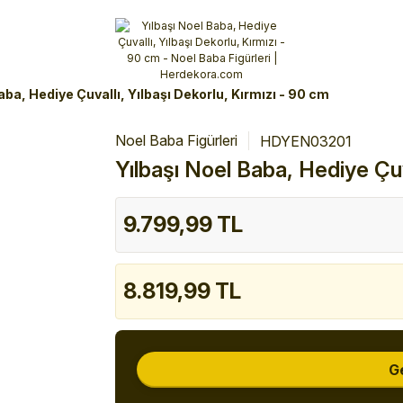
Alışverişlerinizde 3 Taksit Fırsatı!
İlk siparişinizi verin!
%10 Havale İndirimi
Şimdi Alışveriş yap!
aba, Hediye Çuvallı, Yılbaşı Dekorlu, Kırmızı - 90 cm
Noel Baba Figürleri
HDYEN03201
Yılbaşı Noel Baba, Hediye Çuv
9.799,99 TL
8.819,99 TL
G