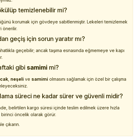
külüp temizlenebilir mi?
lüğünü korumak için gövdeye sabitlenmiştir. Lekeleri temizlemek
önerilir.
an geçiş için sorun yaratır mı?
 rahatlıkla geçebilir; ancak taşıma esnasında eğmemeye ve kapı
r.
ftaki gibi
samimi
mi?
ıcak
,
neşeli
ve
samimi
olmasını sağlamak için özel bir çalışma
mleyeceksiniz.
lama süreci ne kadar sürer ve güvenli midir?
de, belirtilen kargo süresi içinde teslim edilmek üzere hızla
ı birinci öncelik olarak görür.
le çıkarın.