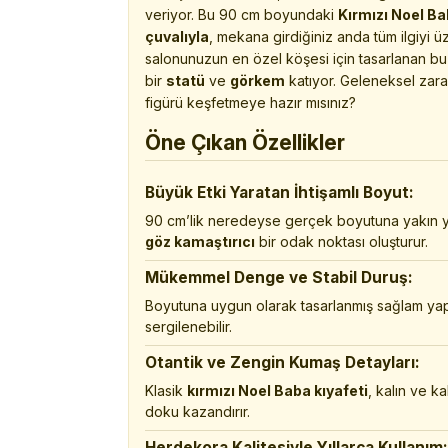
veriyor. Bu 90 cm boyundaki
Kırmızı Noel Ba
çuvalıyla
, mekana girdiğiniz anda tüm ilgiyi ü
salonunuzun en özel köşesi için tasarlanan b
bir
statü
ve
görkem
katıyor. Geleneksel zaraf
figürü keşfetmeye hazır mısınız?
Öne Çıkan Özellikler
Büyük Etki Yaratan İhtişamlı Boyut:
90 cm’lik neredeyse gerçek boyutuna yakın yü
göz kamaştırıcı
bir odak noktası oluşturur.
Mükemmel Denge ve Stabil Duruş:
Boyutuna uygun olarak tasarlanmış sağlam yapıs
sergilenebilir.
Otantik ve Zengin Kumaş Detayları:
Klasik
kırmızı Noel Baba kıyafeti
, kalın ve ka
doku kazandırır.
Herdekora Kalitesiyle Yıllarca Kullanım: