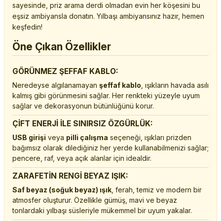
sayesinde, priz arama derdi olmadan evin her köşesini bu
eşsiz ambiyansla donatın. Yılbaşı ambiyansınız hazır, hemen
keşfedin!
Öne Çıkan Özellikler
GÖRÜNMEZ ŞEFFAF KABLO:
Neredeyse algılanamayan
şeffaf kablo
, ışıkların havada asılı
kalmış gibi görünmesini sağlar. Her renkteki yüzeyle uyum
sağlar ve dekorasyonun bütünlüğünü korur.
ÇİFT ENERJİ İLE SINIRSIZ ÖZGÜRLÜK:
USB girişi
veya
pilli çalışma
seçeneği, ışıkları prizden
bağımsız olarak dilediğiniz her yerde kullanabilmenizi sağlar;
pencere, raf, veya açık alanlar için idealdir.
ZARAFETİN RENGİ BEYAZ IŞIK:
Saf beyaz (soğuk beyaz) ışık
, ferah, temiz ve modern bir
atmosfer oluşturur. Özellikle gümüş, mavi ve beyaz
tonlardaki yılbaşı süsleriyle mükemmel bir uyum yakalar.