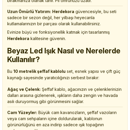
bırakmanıza olanak tanır. Pil ömrünüzü uzatır.
Uzun Ömürlü Yatırım:
Herdekora
güvencesiyle, bu seti
sadece bir sezon değil, her yılbaşı heyecanla
kutlamalarınızın bir parçası olarak kullanabilirsiniz.
Evinize büyü ve fonksiyonellik katmak için tasarlanmış
Herdekora
kalitesine güvenin.
Beyaz Led Işık Nasıl ve Nerelerde
Kullanılır?
Bu
10 metrelik şeffaf kablolu
set, esnek yapısı ve çift güç
kaynağı sayesinde yaratıcılığınızı serbest bırakır:
Ağaç ve Çelenk:
Şeffaf kablo, ağacınızın ve çelenklerinizin
dalları arasına gizlenerek, ışıkların daha zengin ve havada
asılı duruyormuş gibi görünmesini sağlar.
Cam Yüzeyler:
Büyük cam kavanozların, şeffaf vazoların
veya cam sehpaların içine doldurularak, kablonun
görünürlüğünü en aza indirip sadece ışık topağının