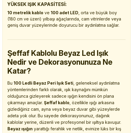
YÜKSEK IŞIK KAPASİTESİ:
10 metrelik kablo
ve
100 adet LED
, orta ve büyük boy
(180 cm ve üzeri) yılbaşı ağaçlarında, cam vitrinlerde veya
geniş duvar yüzeylerinde doyurucu bir aydınlatma sağlar.
Şeffaf Kablolu Beyaz Led Işık
Nedir ve Dekorasyonunuza Ne
Katar?
Bu
100 Ledli Beyaz Peri Işık Seti
, geleneksel aydınlatma
yöntemlerinden farklı olarak, ışık kaynağını mümkün
olduğunca gizleyerek sadece ışığın kendisini ön plana
çıkarmayı amaçlar.
Şeffaf kablo
, özellikle ışığı arkasına
gizlediğiniz cam, ayna veya beyaz duvar gibi yüzeylerde
adeta yok olur. Bu sayede dekorasyonunuz, dağınık
kablolar yerine, düzenli ve profesyonel bir ışıltıya kavuşur.
Beyaz ışığın
yarattığı ferahlık ve netlik, evinize lüks bir kış