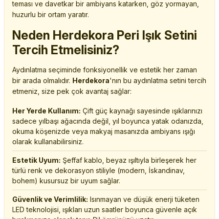
teması ve davetkar bir ambiyans katarken, göz yormayan,
huzurlu bir ortam yaratır.
Neden Herdekora Peri Işık Setini
Tercih Etmelisiniz?
Aydınlatma seçiminde fonksiyonellik ve estetik her zaman
bir arada olmalıdır.
Herdekora
'nın bu aydınlatma setini tercih
etmeniz, size pek çok avantaj sağlar:
Her Yerde Kullanım:
Çift güç kaynağı sayesinde ışıklarınızı
sadece yılbaşı ağacında değil, yıl boyunca yatak odanızda,
okuma köşenizde veya makyaj masanızda ambiyans ışığı
olarak kullanabilirsiniz.
Estetik Uyum:
Şeffaf kablo, beyaz ışıltıyla birleşerek her
türlü renk ve dekorasyon stiliyle (modern, İskandinav,
bohem) kusursuz bir uyum sağlar.
Güvenlik ve Verimlilik:
Isınmayan ve düşük enerji tüketen
LED teknolojisi, ışıkları uzun saatler boyunca güvenle açık