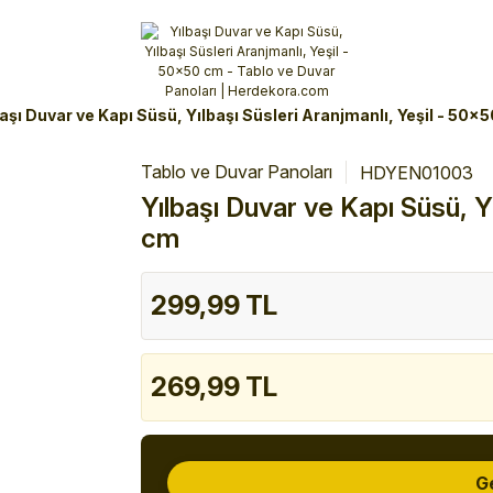
Alışverişlerinizde 3 Taksit Fırsatı!
İlk siparişinizi verin!
%10 Havale İndirimi
Şimdi Alışveriş yap!
başı Duvar ve Kapı Süsü, Yılbaşı Süsleri Aranjmanlı, Yeşil - 50x
Tablo ve Duvar Panoları
HDYEN01003
Yılbaşı Duvar ve Kapı Süsü, Y
cm
299,99 TL
269,99 TL
G