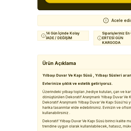
Acele edi
14 Gün İçinde Kolay
Siparişleriniz En
İADE / DEĞİŞİM
ERTESİ GÜN
KARGODA
Ürün Açıklama
Yılbaşı Duvar Ve Kapı Süsü , Yılbaşı Süsleri ara
Evlerinize şıklık ve estetik getiriyoruz.
Üzerindeki yılbaşı topları ,hediye kutuları, çan ve ka
dönüştürülen Dekoratif Aranjmanlı Yılbaşı Duvar Ve K
Dekoratif Aranjmanlı Yılbaşı Duvar Ve Kapı Süsü'nü yıl
harika tasarımlar elde edebilirsiniz. Evinizin ve ofi
kullanabilirsiniz .
Dekoratif Yılbaşı Duvar Ve Kapı Süsü birinci kalite 
trendine uygun olarak kullanılabilecek, hatasız, mük