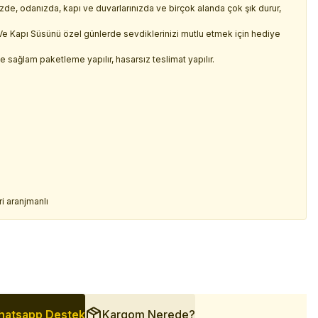
nizde, odanızda, kapı ve duvarlarınızda ve birçok alanda çok şık durur,
r Ve Kapı Süsünü özel günlerde sevdiklerinizi mutlu etmek için hediye
 ve sağlam paketleme yapılır, hasarsız teslimat yapılır.
ri aranjmanlı
atsapp Destek
Kargom Nerede?