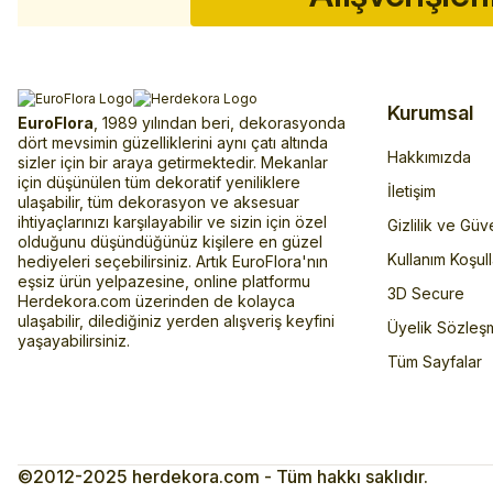
Kurumsal
EuroFlora
, 1989 yılından beri, dekorasyonda
dört mevsimin güzelliklerini aynı çatı altında
Hakkımızda
sizler için bir araya getirmektedir. Mekanlar
için düşünülen tüm dekoratif yeniliklere
İletişim
ulaşabilir, tüm dekorasyon ve aksesuar
ihtiyaçlarınızı karşılayabilir ve sizin için özel
Gizlilik ve Güv
olduğunu düşündüğünüz kişilere en güzel
Kullanım Koşull
hediyeleri seçebilirsiniz. Artık EuroFlora'nın
eşsiz ürün yelpazesine, online platformu
3D Secure
Herdekora.com üzerinden de kolayca
ulaşabilir, dilediğiniz yerden alışveriş keyfini
Üyelik Sözleş
yaşayabilirsiniz.
Tüm Sayfalar
©2012-2025 herdekora.com - Tüm hakkı saklıdır.