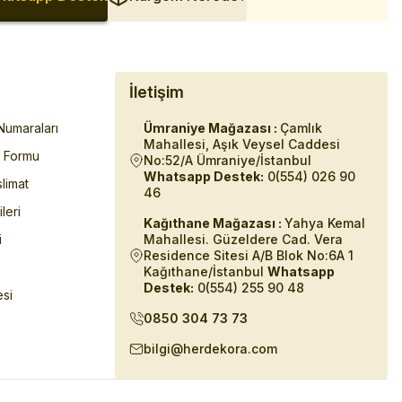
İletişim
umaraları
Ümraniye Mağazası :
Çamlık
Mahallesi, Aşık Veysel Caddesi
m Formu
No:52/A Ümraniye/İstanbul
Whatsapp Destek:
0(554) 026 90
limat
46
ileri
Kağıthane Mağazası :
Yahya Kemal
i
Mahallesi. Güzeldere Cad. Vera
Residence Sitesi A/B Blok No:6A 1
Kağıthane/İstanbul
Whatsapp
Destek:
0(554) 255 90 48
esi
0850 304 73 73
bilgi@herdekora.com