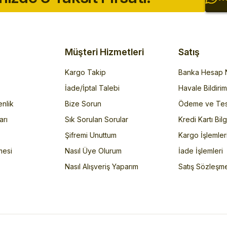
Müşteri Hizmetleri
Satış
Kargo Takip
Banka Hesap N
İade/İptal Talebi
Havale Bildiri
enlik
Bize Sorun
Ödeme ve Tes
arı
Sık Sorulan Sorular
Kredi Kartı Bilg
Şifremi Unuttum
Kargo İşlemler
mesi
Nasıl Üye Olurum
İade İşlemleri
Nasıl Alışveriş Yaparım
Satış Sözleşm