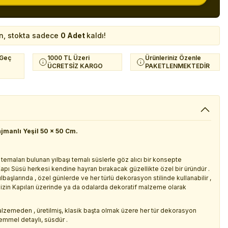
n, stokta sadece
0 Adet
kaldı!
 Geç
1000 TL Üzeri
Ürünleriniz Özenle
ÜCRETSİZ KARGO
PAKETLENMEKTEDİR
njmanlı Yeşil 50 x 50 Cm.
r temaları bulunan yılbaşı temalı süslerle göz alıcı bir konsepte
apı Süsü herkesi kendine hayran bırakacak güzellikte özel bir üründür .
başlarında , özel günlerde ve her türlü dekorasyon stilinde kullanabilir ,
sinizin Kapıları üzerinde ya da odalarda dekoratif malzeme olarak
malzemeden , üretilmiş, klasik başta olmak üzere her tür dekorasyon
emmel detaylı, süsdür .