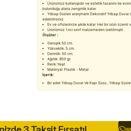
Ürünümüz kullanışlıdır ve estetik tasarımı ile evi
bulunduğu alana zenginlik katar.
Yılbaşı Süsleri aranjmanlı Dekoratif Yılbaşı Duva
edebilirsiniz.
Ev ve ofislerinize şıklık katar. Her bir ürün özenli
Ürünümüz 1.nci sınıf malzemeden üretilmiştir .
Ölçüler :
Genişlik 50 cm.
Yükseklik: 5 cm.
Derinlik: 50 cm.
Ağırlık: 850 gr.
Renk:Yeşil
Materyal: Plastik - Metal
İçerik:
Bir adet Yılbaşı Duvar Ve Kapı Süsü , Yılbaşı Süsle
inizde 3 Taksit Fırsatı!
Wh