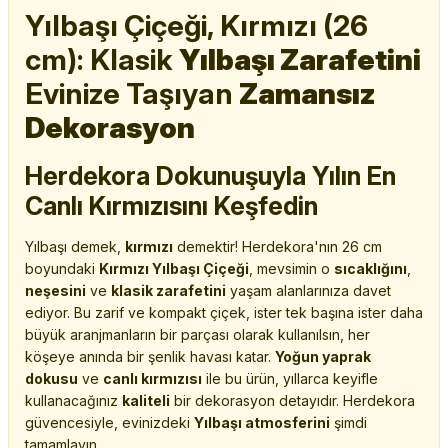
Yılbaşı Çiçeği, Kırmızı (26
cm): Klasik
Yılbaşı Zarafetini
Evinize Taşıyan
Zamansız
Dekorasyon
Herdekora Dokunuşuyla Yılın En
Canlı Kırmızısını Keşfedin
Yılbaşı demek,
kırmızı
demektir! Herdekora'nın 26 cm
boyundaki
Kırmızı Yılbaşı Çiçeği
, mevsimin o
sıcaklığını
,
neşesini
ve
klasik zarafetini
yaşam alanlarınıza davet
ediyor. Bu zarif ve kompakt çiçek, ister tek başına ister daha
büyük aranjmanların bir parçası olarak kullanılsın, her
köşeye anında bir şenlik havası katar.
Yoğun yaprak
dokusu
ve
canlı kırmızısı
ile bu ürün, yıllarca keyifle
kullanacağınız
kaliteli
bir dekorasyon detayıdır. Herdekora
güvencesiyle, evinizdeki
Yılbaşı atmosferini
şimdi
tamamlayın.