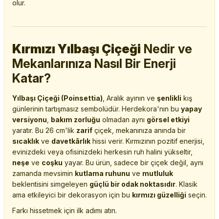
olur.
Kırmızı Yılbaşı Çiçeği
Nedir ve
Mekanlarınıza Nasıl Bir Enerji
Katar?
Yılbaşı Çiçeği (Poinsettia)
, Aralık ayının ve
şenlikli
kış
günlerinin tartışmasız sembolüdür. Herdekora'nın bu
yapay
versiyonu
,
bakım zorluğu
olmadan aynı
görsel etkiyi
yaratır. Bu 26 cm'lik
zarif
çiçek, mekanınıza anında bir
sıcaklık
ve
davetkârlık
hissi verir. Kırmızının pozitif enerjisi,
evinizdeki veya ofisinizdeki herkesin ruh halini yükseltir,
neşe
ve
coşku
yayar. Bu ürün, sadece bir çiçek değil, aynı
zamanda mevsimin
kutlama ruhunu
ve
mutluluk
beklentisini simgeleyen
güçlü bir odak noktasıdır
. Klasik
ama etkileyici bir dekorasyon için bu
kırmızı güzelliği
seçin.
Farkı hissetmek için ilk adımı atın.