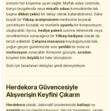
evinizin her köşesine uyum sağlar. Mutfak adası üzerinde,
banyo tezgahında veya
misafir odası
komodininde tek
başına
dikkat çekici
bir detay olarak kullanabilirsiniz. Daha
büyük bir
Yılbaşı aranjmanının
merkezine koyarak
çevreleyen kozalak ve mumlarla
uyumlu
bir kompozisyon
oluşturabilir. Ayrıca,
hediye paketi
üzerine eklenerek veya
sevdiklerinize sunacağınız bir
Yılbaşı hediyesi
olarak da
tercih edilebilir.
Çalışma masanıza
koyduğunuzda bile,
yoğun geçen günlerinizde size
şenlikli
bir mola ve
motivasyon
sunacaktır. Kırmızının gücüyle,
sıradan
köşeleri bile
büyülü
bir hale dönüştürün.
Sizin için tasarlanan detayları şimdi deneyimleyin.
Herdekora Güvencesiyle
Alışverişin Keyfini Çıkarın
Herdekora
olarak, dekoratif ürünlerimizde
kaliteyi
ve
estetiği
en ön planda tutuyoruz. Her bir tasarımımız, yaşam