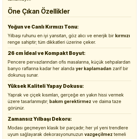
Öne Çıkan Özellikler
Yoğun ve Canlı Kırmızı Tonu
:
Yılbaşı ruhunu en iyi yansıtan, göz alıcı ve enerjik bir
kırmızı
renge sahiptir; tüm dikkatleri üzerine çeker.
26 cm İdeal ve Kompakt Boyut
:
Pencere pervazlarından ofis masalarına, küçük sehpalardan
banyo raflarına kadar her alanda
yer kaplamadan
zarif bir
dokunuş sunar.
Yüksek Kaliteli Yapay Dokusu
:
Yaprak ve çiçek kısımları, gerçeğe en yakın hissi vermek
üzere tasarlanmıştır;
bakım gerektirmez
ve daima taze
görünür.
Zamansız Yılbaşı Dekoru
:
Modası geçmeyen klasik bir parçadır; her yıl yeni trendlere
uyum sağlayarak dekorasyonunuzun
vazgeçilmez
temeli