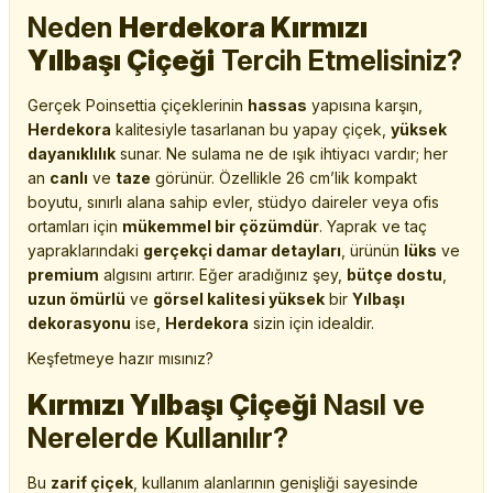
Neden
Herdekora Kırmızı
Yılbaşı Çiçeği
Tercih Etmelisiniz?
Gerçek Poinsettia çiçeklerinin
hassas
yapısına karşın,
Herdekora
kalitesiyle tasarlanan bu yapay çiçek,
yüksek
dayanıklılık
sunar. Ne sulama ne de ışık ihtiyacı vardır; her
an
canlı
ve
taze
görünür. Özellikle 26 cm’lik kompakt
boyutu, sınırlı alana sahip evler, stüdyo daireler veya ofis
ortamları için
mükemmel bir çözümdür
. Yaprak ve taç
yapraklarındaki
gerçekçi damar detayları
, ürünün
lüks
ve
premium
algısını artırır. Eğer aradığınız şey,
bütçe dostu
,
uzun ömürlü
ve
görsel kalitesi yüksek
bir
Yılbaşı
dekorasyonu
ise,
Herdekora
sizin için idealdir.
Keşfetmeye hazır mısınız?
Kırmızı Yılbaşı Çiçeği
Nasıl ve
Nerelerde Kullanılır?
Bu
zarif çiçek
, kullanım alanlarının genişliği sayesinde