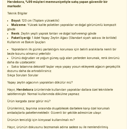
Herdekora, %99 müşteri memnuniyetiyle satış yapan güvenilir bir
markadır.
Teknik Bilgiler
Boyut:
120 cm (Toplam yükseklik)
Malzeme:
Yüksek kalite polietilen yapraklar ve doğal görünümlü kompozit
gövde
Renk:
Zeytin yeşili yaprak tonları ve doğal kahverengi gövde
Paket İçeriği:
1 Adet Yapay Zeytin Ağacı (Standart siyah saksısı ile birlikte)
Kullanım ve Bakım İpuçları
Yaprakların ilk günkü parlaklığını koruması için belirli aralıklarla nemli bir
bezle tozunu almanız yeterlidir.
Ürünü doğrudan ve yoğun güneş ışığı alan yerlerden korumak, renk ömrünü
daha da uzatacaktır.
Saksı tabanına dekoratif taşlar veya yapay yosun ekleyerek ağacın gerçekçilik
dozunu daha da artırabilirsiniz.
Sıkça Sorulan Sorular
Yapay zeytin ağacının yaprakları dökülür mü?
Hayır,
Herdekora
ürünlerinde kullanılan yapraklar dallara özel tekniklerle
sabitlenmiştir. Normal kullanımda dökülme yapmaz.
Ürün kargoda zarar görür mü?
Ürünlerimiz, taşınma sırasında oluşabilecek darbelere karşı özel korumalı
ambalajlarla paketlenmektedir. Güvenli bir şekilde adresinize ulaşır.
Ürünün temizliği için kimyasal kullanılmalı mı?
Hayır, ürünün dokusunu bozmamak adına sadece su ile nemlendirilmiş