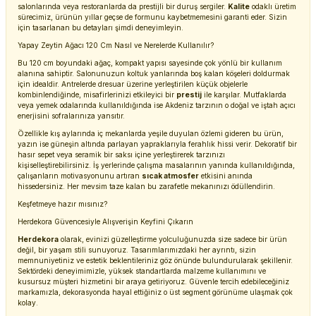
salonlarında veya restoranlarda da prestijli bir duruş sergiler.
Kalite
odaklı üretim
sürecimiz, ürünün yıllar geçse de formunu kaybetmemesini garanti eder. Sizin
için tasarlanan bu detayları şimdi deneyimleyin.
Yapay Zeytin Ağacı 120 Cm Nasıl ve Nerelerde Kullanılır?
Bu 120 cm boyundaki ağaç, kompakt yapısı sayesinde çok yönlü bir kullanım
alanına sahiptir. Salonunuzun koltuk yanlarında boş kalan köşeleri doldurmak
için idealdir. Antrelerde dresuar üzerine yerleştirilen küçük objelerle
kombinlendiğinde, misafirlerinizi etkileyici bir
prestij
ile karşılar. Mutfaklarda
veya yemek odalarında kullanıldığında ise Akdeniz tarzının o doğal ve iştah açıcı
enerjisini sofralarınıza yansıtır.
Özellikle kış aylarında iç mekanlarda yeşile duyulan özlemi gideren bu ürün,
yazın ise güneşin altında parlayan yapraklarıyla ferahlık hissi verir. Dekoratif bir
hasır sepet veya seramik bir saksı içine yerleştirerek tarzınızı
kişiselleştirebilirsiniz. İş yerlerinde çalışma masalarının yanında kullanıldığında,
çalışanların motivasyonunu artıran
sıcak atmosfer
etkisini anında
hissedersiniz. Her mevsim taze kalan bu zarafetle mekanınızı ödüllendirin.
Keşfetmeye hazır mısınız?
Herdekora Güvencesiyle Alışverişin Keyfini Çıkarın
Herdekora
olarak, evinizi güzelleştirme yolculuğunuzda size sadece bir ürün
değil, bir yaşam stili sunuyoruz. Tasarımlarımızdaki her ayrıntı, sizin
memnuniyetiniz ve estetik beklentileriniz göz önünde bulundurularak şekillenir.
Sektördeki deneyimimizle, yüksek standartlarda malzeme kullanımını ve
kusursuz müşteri hizmetini bir araya getiriyoruz. Güvenle tercih edebileceğiniz
markamızla, dekorasyonda hayal ettiğiniz o üst segment görünüme ulaşmak çok
kolay.