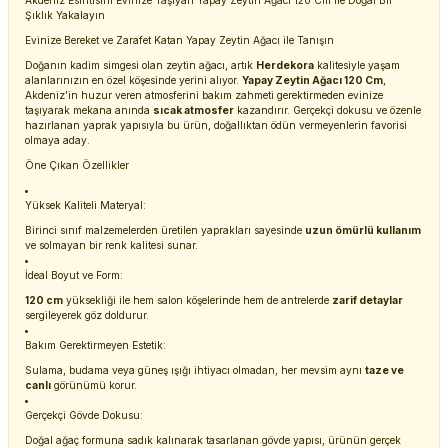
Akdeniz Esintisini Evinize Taşıyan Yapay Zeytin Ağacı 120 Cm ile Doğal Bir
Şıklık Yakalayın
Evinize Bereket ve Zarafet Katan Yapay Zeytin Ağacı ile Tanışın
Doğanın kadim simgesi olan zeytin ağacı, artık
Herdekora
kalitesiyle yaşam
alanlarınızın en özel köşesinde yerini alıyor.
Yapay Zeytin Ağacı 120 Cm
,
Akdeniz’in huzur veren atmosferini bakım zahmeti gerektirmeden evinize
taşıyarak mekana anında
sıcak atmosfer
kazandırır. Gerçekçi dokusu ve özenle
hazırlanan yaprak yapısıyla bu ürün, doğallıktan ödün vermeyenlerin favorisi
olmaya aday.
Öne Çıkan Özellikler
Yüksek Kaliteli Materyal:
Birinci sınıf malzemelerden üretilen yaprakları sayesinde
uzun ömürlü kullanım
ve solmayan bir renk kalitesi sunar.
İdeal Boyut ve Form:
120 cm
yüksekliği ile hem salon köşelerinde hem de antrelerde
zarif detaylar
sergileyerek göz doldurur.
Bakım Gerektirmeyen Estetik:
Sulama, budama veya güneş ışığı ihtiyacı olmadan, her mevsim aynı
taze ve
canlı
görünümü korur.
Gerçekçi Gövde Dokusu:
Doğal ağaç formuna sadık kalınarak tasarlanan gövde yapısı, ürünün gerçek