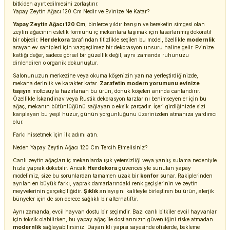
bitkiden ayırt edilmesini zorlaştırır.
Yapay Zeytin Ağacı 120 Cm Nedir ve Evinize Ne Katar?
Yapay Zeytin Ağacı 120 Cm
, binlerce yıldır barışın ve bereketin simgesi olan
zeytin ağacının estetik formunu iç mekanlara taşımak için tasarlanmış dekoratif
bir objedir.
Herdekora
tarafından titizlikle seçilen bu model, özellikle
modernlik
arayan ev sahipleri için vazgeçilmez bir dekorasyon unsuru haline gelir. Evinize
kattığı değer, sadece görsel bir güzellik değil, aynı zamanda ruhunuzu
dinlendiren o organik dokunuştur.
Salonunuzun merkezine veya okuma köşenizin yanına yerleştirdiğinizde,
mekana derinlik ve karakter katar.
Zarafetin modern yorumunu evinize
taşıyın
mottosuyla hazırlanan bu ürün, donuk köşeleri anında canlandırır.
Özellikle İskandinav veya Rustik dekorasyon tarzlarını benimseyenler için bu
ağaç, mekanın bütünlüğünü sağlayan o eksik parçadır. İçeri girdiğinizde sizi
karşılayan bu yeşil huzur, günün yorgunluğunu üzerinizden atmanıza yardımcı
olur.
Farkı hissetmek için ilk adımı atın.
Neden Yapay Zeytin Ağacı 120 Cm Tercih Etmelisiniz?
Canlı zeytin ağaçları iç mekanlarda ışık yetersizliği veya yanlış sulama nedeniyle
hızla yaprak dökebilir. Ancak
Herdekora
güvencesiyle sunulan yapay
modelimiz, size bu sorunlardan tamamen uzak bir
konfor
sunar. Rakiplerinden
ayrılan en büyük farkı, yaprak damarlarındaki renk geçişlerinin ve zeytin
meyvelerinin gerçekçiliğidir.
Şıklık
anlayışını kaliteyle birleştiren bu ürün, alerjik
bünyeler için de son derece sağlıklı bir alternatiftir.
Aynı zamanda, evcil hayvan dostu bir seçimdir. Bazı canlı bitkiler evcil hayvanlar
için toksik olabilirken, bu yapay ağaç ile dostlarınızın güvenliğini riske atmadan
modernlik
sağlayabilirsiniz. Dayanıklı yapısı sayesinde ofislerde, bekleme