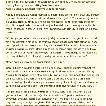
Birinci sınıf malzemelerden üretilen gövde ve yapraklar, formunu kaybetmeden
uzun yıllar boyunca
estetik görünüm
sunar.
Yapay Yucca Avize Ağacı Nedir ve Evinize Ne Katar?
Yapay Yucca Avize Ağacı
, tropikal iklimlerin karakteristik bitki örtüsünü modern
iç mekan tasarımlarıyla buluşturan dekoratif bir objedir. 120 cm uzunluğundaki
bu
yapay bitki
, bulunduğu ortama anında taze bir soluk getirirken, mekanın
akustik dengesine de olumlu katkı sağlar.
Herdekora
uzmanlığıyla seçilen bu
model, sadece bir aksesuar değil, aynı zamanda evin ruhunu değiştiren bir odak
noktasıdır.
Günün yorgunluğunu atmak için sığındığınız salonunuzda, yeşilin en huzurlu
tonlarını görmek zihinsel bir rahatlama sağlar.
Doğal görünüm
sunan bu ağaç,
boş köşeleri doldururken odaya dikey bir hareketlilik kazandırır. Evinize kattığı bu
modern dokunuş
, misafirlerinizin ilgisini çekerken sizin için de bakımı kolay,
görseli zengin bir yaşam alanı oluşturur. Doğanın iyileştirici gücünü hissetmek
için büyük bahçelere ihtiyaç duymadığınızı keşfetmeye hazır mısınız?
Neden Yapay Yucca Avize Ağacı Tercih Etmelisiniz?
Canlı bitkilerin bakımı; doğru ışık açısını bulmak, düzenli sulama yapmak ve
mevsimsel hastalıklarla mücadele etmek gibi pek çok zorluk barındırır.
Yapay
Yucca Avize Ağacı
tercih ettiğinizde, bu zahmetlerin hiçbirine katlanmadan her
daim kusursuz görünen bir bitkiye sahip olursunuz. Özellikle gün ışığının
yetersiz olduğu koridorlarda veya nem oranının yüksek olduğu kapalı alanlarda
canlı bitkiler yaşayamazken, bu
dekoratif ağaç
her koşulda formunu korur.
Rakiplerinden farklı olarak
Herdekora
koleksiyonundaki bu ürün, plastik
görünümden uzak, mat ve doğal bir bitişe sahiptir. Yaprakların dizilimi ve
gövdedeki detaylar, botanik bir bahçeden yeni kesilmiş hissi uyandırır. Evcil
hayvan besleyenler için de
güvenli bir seçenek
olan yapay bitkiler, dökülen
toprak veya ısırıldığında zehirleme riski taşıyan yaprak derdini ortadan kaldırır.