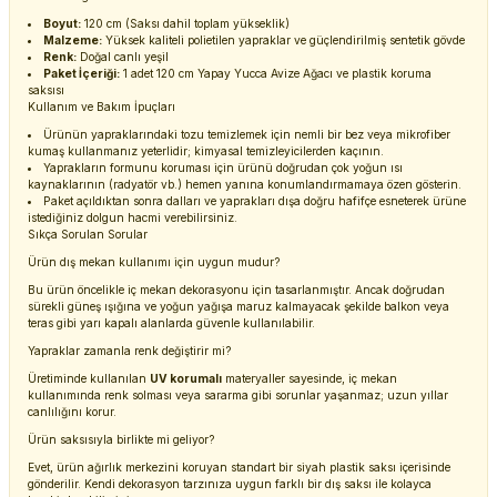
Boyut:
120 cm (Saksı dahil toplam yükseklik)
Malzeme:
Yüksek kaliteli polietilen yapraklar ve güçlendirilmiş sentetik gövde
Renk:
Doğal canlı yeşil
Paket İçeriği:
1 adet 120 cm Yapay Yucca Avize Ağacı ve plastik koruma
saksısı
Kullanım ve Bakım İpuçları
Ürünün yapraklarındaki tozu temizlemek için nemli bir bez veya mikrofiber
kumaş kullanmanız yeterlidir; kimyasal temizleyicilerden kaçının.
Yaprakların formunu koruması için ürünü doğrudan çok yoğun ısı
kaynaklarının (radyatör vb.) hemen yanına konumlandırmamaya özen gösterin.
Paket açıldıktan sonra dalları ve yaprakları dışa doğru hafifçe esneterek ürüne
istediğiniz dolgun hacmi verebilirsiniz.
Sıkça Sorulan Sorular
Ürün dış mekan kullanımı için uygun mudur?
Bu ürün öncelikle iç mekan dekorasyonu için tasarlanmıştır. Ancak doğrudan
sürekli güneş ışığına ve yoğun yağışa maruz kalmayacak şekilde balkon veya
teras gibi yarı kapalı alanlarda güvenle kullanılabilir.
Yapraklar zamanla renk değiştirir mi?
Üretiminde kullanılan
UV korumalı
materyaller sayesinde, iç mekan
kullanımında renk solması veya sararma gibi sorunlar yaşanmaz; uzun yıllar
canlılığını korur.
Ürün saksısıyla birlikte mi geliyor?
Evet, ürün ağırlık merkezini koruyan standart bir siyah plastik saksı içerisinde
gönderilir. Kendi dekorasyon tarzınıza uygun farklı bir dış saksı ile kolayca