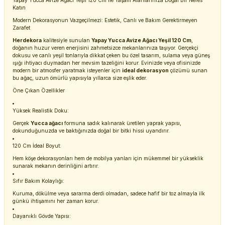
Yapay Yucca Avize Ağacı Yeşil 120 Cm ile Yaşam Alanlarınıza Doğal Bir Nefes
Katın
Modern Dekorasyonun Vazgeçilmezi: Estetik, Canlı ve Bakım Gerektirmeyen
Zarafet
Herdekora
kalitesiyle sunulan
Yapay Yucca Avize Ağacı Yeşil 120 Cm
,
doğanın huzur veren enerjisini zahmetsizce mekanlarınıza taşıyor. Gerçekçi
dokusu ve canlı yeşil tonlarıyla dikkat çeken bu özel tasarım, sulama veya güneş
ışığı ihtiyacı duymadan her mevsim tazeliğini korur. Evinizde veya ofisinizde
modern bir atmosfer yaratmak isteyenler için
ideal dekorasyon
çözümü sunan
bu ağaç, uzun ömürlü yapısıyla yıllarca size eşlik eder.
Öne Çıkan Özellikler
Yüksek Realistik Doku:
Gerçek
Yucca ağacı
formuna sadık kalınarak üretilen yaprak yapısı,
dokunduğunuzda ve baktığınızda doğal bir bitki hissi uyandırır.
120 Cm İdeal Boyut:
Hem köşe dekorasyonları hem de mobilya yanları için mükemmel bir yükseklik
sunarak mekanın derinliğini artırır.
Sıfır Bakım Kolaylığı:
Kuruma, dökülme veya sararma derdi olmadan, sadece hafif bir toz almayla ilk
günkü ihtişamını her zaman korur.
Dayanıklı Gövde Yapısı: