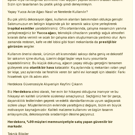
Sizin için tasarlanan bu pratik şıklığı şimdi deneyimleyin.
Yapay Yucca Avize Ağacı Nasıl ve Nerelerde Kullanılır?
Bu çok yönlü dekorasyon öğesi, kullanım alanları bakımından oldukça geniştir.
Salonunuzun en belirgin köşesinde şık bir seramik saksı içine yerleştirerek
tropikal esintiler
yaratabilirsiniz. Ofis ortamlarında, çalışma masanızın yanına
yerleştireceğiniz bir
Yucca ağacı
, teknolojik cihazların yarattığı soğuk atmosferi
kırarak daha verimli ve sıcak bir çalışma alanı oluşturmanıza yardımcı olur. Aynı
zamanda restoran, kafe ve otel lobisi gibi ticari mekanlarda da
prestijli bir
görünüm
sergiler.
Kullanım önerisi olarak; ürünün alt kısmındaki saksıyı daha geniş ve dekoratif
bir saksının içine oturtup, üzerini doğal taşlar veya kuru yosunlarla
kapatabilirsiniz. Bu küçük dokunuş, ağacın yapay olduğu gerçeğini tamamen
gizleyerek ona
otantik bir hava
katacaktır. Kış aylarında iç mekanları ısıtan yeşil
bir köşe, yaz aylarında ise ferahlık veren bir sahil evi konsepti için idealdir. Farkı
hissetmek için ilk adımı atın.
Herdekora Güvencesiyle Alışverişin Keyfini Çıkarın
Biz
Herdekora
ailesi olarak, her evin bir hikayesi olduğuna inanıyor ve bu
hikayeyi en kaliteli ürünlerle süslemeyi amaçlıyoruz. Seçtiğimiz her bir parça,
dayanıklılık testlerinden geçerek ve estetik standartlarımıza uyum sağlayarak
sizlere ulaşır. Müşterilerimizin evlerinde yarattığımız değişim, bizim en büyük
motivasyon kaynağımızdır. Kaliteli malzeme kullanımı ve özgün tasarım
anlayışımızla, dekorasyonda sıradanlığın ötesine geçiyoruz.
Herdekora, %99 müşteri memnuniyetiyle satış yapan güvenilir bir
markadır.
Teknik Bilgiler