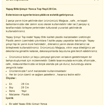
Yapay Bitki Şimşir-Yonca Top Yeşil 28 Cm.
Evlerinize ve işyerlerinize şıklık ve estetik getiriyoruz.
2 parça yarım küre şeklinde olan ürünümüzü Mağaza , cafe , ve kapalı
balkonlarınızda ister zemin süsü olarak kullanılabilir ister ise 2 parçayı iç
taraflarındaki birleşme yerlerinden tutturarak yuvarlak şeklinde de
kullanabilirsiniz.
Yapay Şimşir Top model Yapay Bitki kaliteli plastik malzemeden üretilmiştir.
Plastik zemin üzerindeki çıkıntılara 1.kalite yapay yapraklar takılmıştır. Yapay
şimşir top iki yarım küre halindedir , dilerseniz yarım olarak dilerseniz ise
birleştirerek kullanabilirsiniz. Ürünümüzü Mağaza, vitrin veya dilediğiniz yer
dekorlarına görsellik katarak, dekorasyonlarda boyutuna göre tercih edebilirsiniz.
Ürünümüz bütün yıl boyu yemyeşil görünen ve bakım gerektirmeyen bir
bahçe oluşturmak için mükemmeldir. Estetik tasarımıylada evinizde, ofisinizde ,
cafe , restaurantlarınızda ve birçok alanda çok şık durur, bulunduğu alana
zenginlik katar.
Ürünlerimizde 1.sınıf malzemeler kullanılmaktadır.
Her bir ürün özenli ve sağlam paketlenir , hasarsız teslim edilir .
Ölçüler :
En : 28 Cm
Boy : 28 Cm
Renk : Yeşil
Malzeme : Plastik
İçerik:
Bir adet Yapay Bitki Şimşir-Yonca