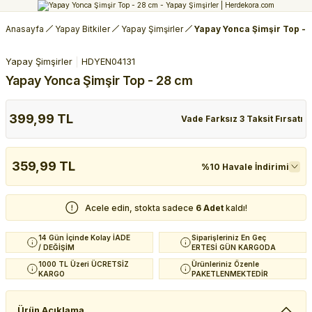
Anasayfa
Yapay Bitkiler
Yapay Şimşirler
Yapay Yonca Şimşir Top - 
Yapay Şimşirler
HDYEN04131
Yapay Yonca Şimşir Top - 28 cm
399,99 TL
Vade Farksız 3 Taksit Fırsatı
359,99 TL
%10 Havale İndirimi
Acele edin, stokta sadece
6 Adet
kaldı!
14 Gün İçinde Kolay İADE
Siparişleriniz En Geç
/ DEĞİŞİM
ERTESİ GÜN KARGODA
1000 TL Üzeri ÜCRETSİZ
Ürünleriniz Özenle
KARGO
PAKETLENMEKTEDİR
Ürün Açıklama