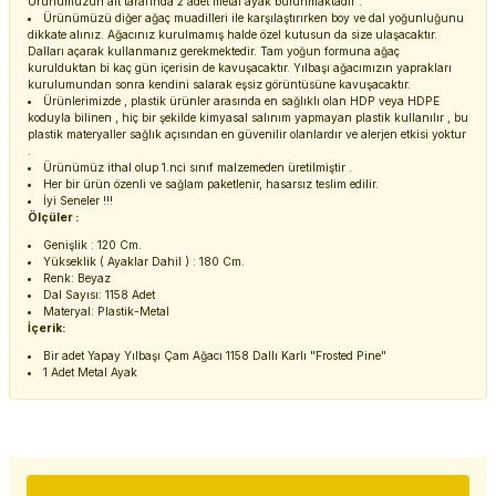
Ürünümüzün alt tarafında 2 adet metal ayak bulunmaktadır .
Ürünümüzü diğer ağaç muadilleri ile karşılaştırırken boy ve dal yoğunluğunu
dikkate alınız. Ağacınız kurulmamış halde özel kutusun da size ulaşacaktır.
Dalları açarak kullanmanız gerekmektedir. Tam yoğun formuna ağaç
kurulduktan bi kaç gün içerisin de kavuşacaktır. Yılbaşı ağacımızın yaprakları
kurulumundan sonra kendini salarak eşsiz görüntüsüne kavuşacaktır.
Ürünlerimizde , plastik ürünler arasında en sağlıklı olan HDP veya HDPE
koduyla bilinen , hiç bir şekilde kimyasal salınım yapmayan plastik kullanılır , bu
plastik materyaller sağlık açısından en güvenilir olanlardır ve alerjen etkisi yoktur
.
Ürünümüz ithal olup 1.nci sınıf malzemeden üretilmiştir .
Her bir ürün özenli ve sağlam paketlenir, hasarsız teslim edilir.
İyi Seneler !!!
Ölçüler :
Genişlik : 120 Cm.
Yükseklik ( Ayaklar Dahil ) : 180 Cm.
Renk: Beyaz
Dal Sayısı: 1158 Adet
Materyal: Plastik-Metal
İçerik:
Bir adet Yapay Yılbaşı Çam Ağacı 1158 Dallı Karlı "Frosted Pine"
1 Adet Metal Ayak