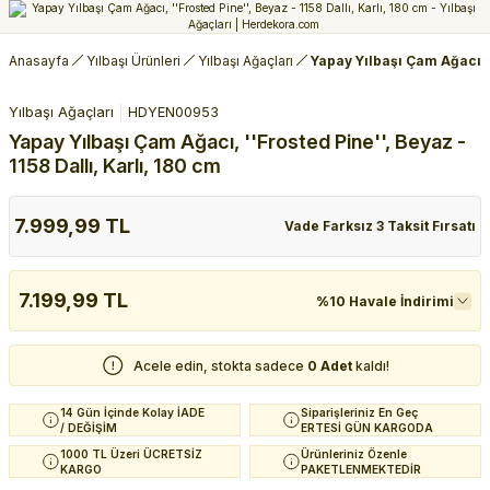
Anasayfa
Yılbaşı Ürünleri
Yılbaşı Ağaçları
Yapay Yılbaşı Çam Ağacı, '
Yılbaşı Ağaçları
HDYEN00953
Yapay Yılbaşı Çam Ağacı, ''Frosted Pine'', Beyaz -
1158 Dallı, Karlı, 180 cm
7.999,99 TL
Vade Farksız 3 Taksit Fırsatı
7.199,99 TL
%10 Havale İndirimi
Acele edin, stokta sadece
0 Adet
kaldı!
14 Gün İçinde Kolay İADE
Siparişleriniz En Geç
/ DEĞİŞİM
ERTESİ GÜN KARGODA
1000 TL Üzeri ÜCRETSİZ
Ürünleriniz Özenle
KARGO
PAKETLENMEKTEDİR