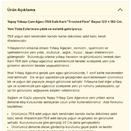
Ürün Açıklama
Yapay Yılbaşı Çam Ağacı 1158 Dallı Karlı "Frosted Pine" Beyaz 120 x 180 Cm.
Yeni Yılda Evlerinize şıklık ve estetik getiriyoruz.
1158 yoğun dallı kendinden karlıdır karlar dökülmez sabit kalır, kendi
ithalatımızdır.
Yılbaşlarının olmazsa olmazı Yılbaşı Ağaçları , evinizin , işyerinizin ve
işletmelerinizin yeni yılda , mutluluk , sağlık , huzur , başarı dileklerinizin
göstergesidir . Bulunduğu ortama yılbaşı havasını ve görüntüsünü verecek olan
Karlı 1158 dallı yılbaşı ağacımızı sevdiklerinizle beraber süsleyerek yeni yıla
girmenin sevincini beraber yaşayabilirsiniz .
İthal Yılbaşı Ağacımız gerçek çam ağacı görünümünde, 1. sınıf kalite malzemeden
imal edilmiştir . Sık ve gür yapraklarıyla gerçeğinden ayırt edilemeyen ürünümüz
tok ve yoğun dal yapısıyla zengin görünüme sahiptir. Yılbaşına özel diğer yılbaşı
ışık ve süslerimizle çam ağacınızı süsleyerek yeni yıl ruhunu yakalayabilir, ışıl
ışıl bir görünümü sağlayarak kalpleri ısıtabilirsiniz.
Sağlam ve Güçlü yapısıyla Yapay Yılbaşı Çam Ağacımızı yeni yıldan sonra
demonte edip kutusunda saklayarak uzun yıllar kullanabilirsiniz . Asla formunu
kaybetmez .
Ürünümüz 1158 adet yoğun dallı kendinden karlıdır karlar dökülmez sabit
kalır, kendi ithalatımızdır.1158 adet dalıyla yoğun ve gerçekci bir görünüme
sahiptir. Kurulumunuza göre genişliği 20 Cm daha genişleyebilir .
Ürünümüz demonte olarak gönderilip kurulumu gayet pratik ve basittir .