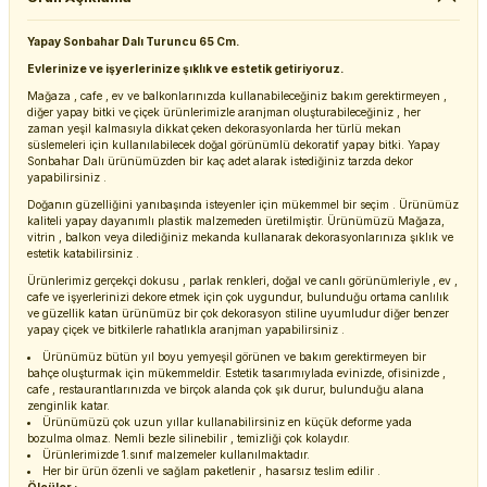
Yapay Sonbahar Dalı Turuncu 65 Cm.
Evlerinize ve işyerlerinize şıklık ve estetik getiriyoruz.
Mağaza , cafe , ev ve balkonlarınızda kullanabileceğiniz bakım gerektirmeyen ,
diğer yapay bitki ve çiçek ürünlerimizle aranjman oluşturabileceğiniz , her
zaman yeşil kalmasıyla dikkat çeken dekorasyonlarda her türlü mekan
süslemeleri için kullanılabilecek doğal görünümlü dekoratif yapay bitki. Yapay
Sonbahar Dalı ürünümüzden bir kaç adet alarak istediğiniz tarzda dekor
yapabilirsiniz .
Doğanın güzelliğini yanıbaşında isteyenler için mükemmel bir seçim . Ürünümüz
kaliteli yapay dayanımlı plastik malzemeden üretilmiştir. Ürünümüzü Mağaza,
vitrin , balkon veya dilediğiniz mekanda kullanarak dekorasyonlarınıza şıklık ve
estetik katabilirsiniz .
Ürünlerimiz gerçekçi dokusu , parlak renkleri, doğal ve canlı görünümleriyle , ev ,
cafe ve işyerlerinizi dekore etmek için çok uygundur, bulunduğu ortama canlılık
ve güzellik katan ürünümüz bir çok dekorasyon stiline uyumludur diğer benzer
yapay çiçek ve bitkilerle rahatlıkla aranjman yapabilirsiniz .
Ürünümüz bütün yıl boyu yemyeşil görünen ve bakım gerektirmeyen bir
bahçe oluşturmak için mükemmeldir. Estetik tasarımıylada evinizde, ofisinizde ,
cafe , restaurantlarınızda ve birçok alanda çok şık durur, bulunduğu alana
zenginlik katar.
Ürünümüzü çok uzun yıllar kullanabilirsiniz en küçük deforme yada
bozulma olmaz. Nemli bezle silinebilir , temizliği çok kolaydır.
Ürünlerimizde 1.sınıf malzemeler kullanılmaktadır.
Her bir ürün özenli ve sağlam paketlenir , hasarsız teslim edilir .