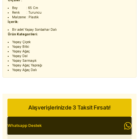
Ölçüler :
Boy : 65 Cm
Renk : Turuncu
Malzeme : Plastik
İçerik:
Bir adet Yapay Sonbahar Dalı
Ürün Kategorileri:
Yapay Çiçek
Yapay Bitki
Yapay Ağaç
Yapay Dal
Yapay Sarmaşık
Yapay Ağaç Yaprağı
Yapay Ağaç Dalı
Alışverişlerinizde 3 Taksit Fırsatı!
Whatsapp Destek