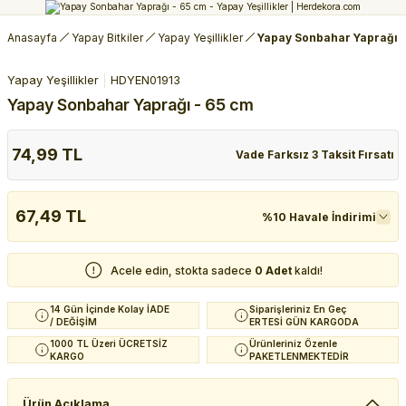
Anasayfa
Yapay Bitkiler
Yapay Yeşillikler
Yapay Sonbahar Yaprağı -
Yapay Yeşillikler
HDYEN01913
Yapay Sonbahar Yaprağı - 65 cm
74,99 TL
Vade Farksız 3 Taksit Fırsatı
67,49 TL
%10 Havale İndirimi
Acele edin, stokta sadece
0 Adet
kaldı!
14 Gün İçinde Kolay İADE
Siparişleriniz En Geç
/ DEĞİŞİM
ERTESİ GÜN KARGODA
1000 TL Üzeri ÜCRETSİZ
Ürünleriniz Özenle
KARGO
PAKETLENMEKTEDİR
Ürün Açıklama