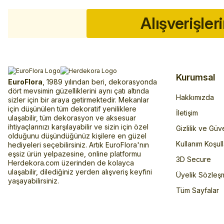
Alışverişler
Kurumsal
EuroFlora
, 1989 yılından beri, dekorasyonda
dört mevsimin güzelliklerini aynı çatı altında
Hakkımızda
sizler için bir araya getirmektedir. Mekanlar
için düşünülen tüm dekoratif yeniliklere
İletişim
ulaşabilir, tüm dekorasyon ve aksesuar
ihtiyaçlarınızı karşılayabilir ve sizin için özel
Gizlilik ve Güv
olduğunu düşündüğünüz kişilere en güzel
Kullanım Koşull
hediyeleri seçebilirsiniz. Artık EuroFlora'nın
eşsiz ürün yelpazesine, online platformu
3D Secure
Herdekora.com üzerinden de kolayca
ulaşabilir, dilediğiniz yerden alışveriş keyfini
Üyelik Sözleş
yaşayabilirsiniz.
Tüm Sayfalar