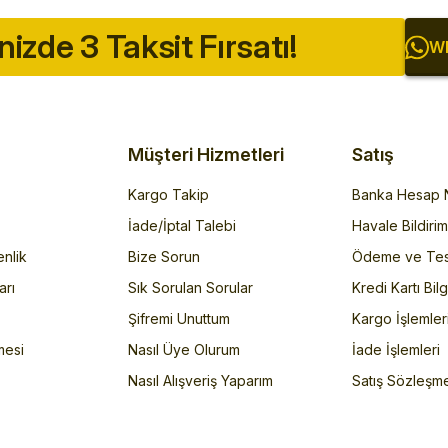
inizde 3 Taksit Fırsatı!
Wh
Müşteri Hizmetleri
Satış
Kargo Takip
Banka Hesap N
İade/İptal Talebi
Havale Bildiri
enlik
Bize Sorun
Ödeme ve Tes
arı
Sık Sorulan Sorular
Kredi Kartı Bilg
Şifremi Unuttum
Kargo İşlemler
mesi
Nasıl Üye Olurum
İade İşlemleri
Nasıl Alışveriş Yaparım
Satış Sözleşm