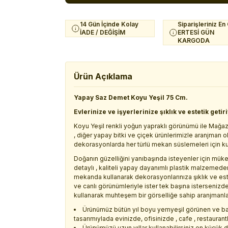
14 Gün İçinde Kolay
Siparişleriniz En
İADE / DEĞİŞİM
ERTESİ GÜN
KARGODA
Ürün Açıklama
Yapay Saz Demet Koyu Yeşil 75 Cm.
Evlerinize ve işyerlerinize şıklık ve estetik getir
Koyu Yeşil renkli yoğun yapraklı görünümü ile Mağaz
, diğer yapay bitki ve çiçek ürünlerimizle aranjman 
dekorasyonlarda her türlü mekan süslemeleri için k
Doğanın güzelliğini yanıbaşında isteyenler için m
detaylı , kaliteli yapay dayanımlı plastik malzemeden
mekanda kullanarak dekorasyonlarınıza şıklık ve este
ve canlı görünümleriyle ister tek başına isterseniz
kullanarak muhteşem bir görselliğe sahip aranjmanlar 
Ürünümüz bütün yıl boyu yemyeşil görünen ve ba
tasarımıylada evinizde, ofisinizde , cafe , restaurant
Ürünümüzü uzun yıllar kullanabilirsiniz en küçük 