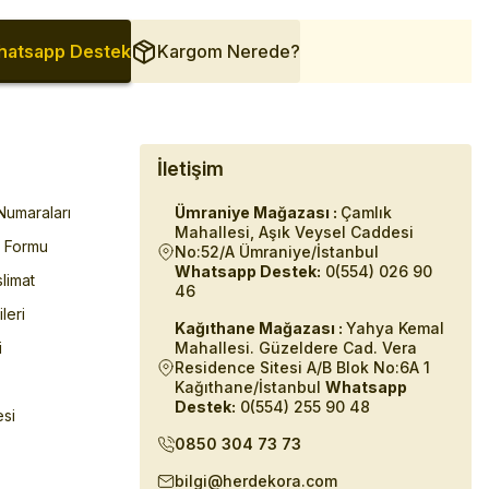
atsapp Destek
Kargom Nerede?
İletişim
umaraları
Ümraniye Mağazası :
Çamlık
Mahallesi, Aşık Veysel Caddesi
m Formu
No:52/A Ümraniye/İstanbul
Whatsapp Destek:
0(554) 026 90
limat
46
ileri
Kağıthane Mağazası :
Yahya Kemal
i
Mahallesi. Güzeldere Cad. Vera
Residence Sitesi A/B Blok No:6A 1
Kağıthane/İstanbul
Whatsapp
Destek:
0(554) 255 90 48
esi
0850 304 73 73
bilgi@herdekora.com