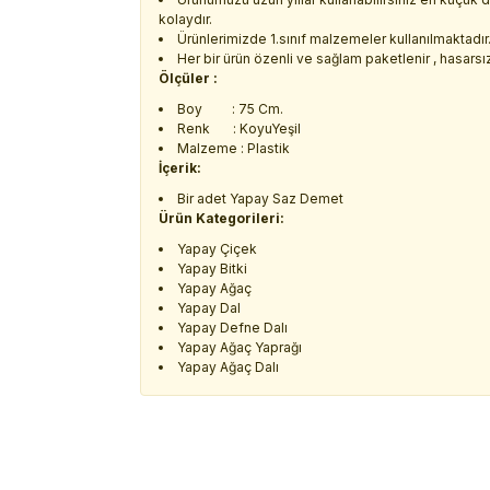
kolaydır.
Ürünlerimizde 1.sınıf malzemeler kullanılmaktadır
Her bir ürün özenli ve sağlam paketlenir , hasarsız 
Ölçüler :
Boy : 75 Cm.
Renk : KoyuYeşil
Malzeme : Plastik
İçerik:
Bir adet Yapay Saz Demet
Ürün Kategorileri:
Yapay Çiçek
Yapay Bitki
Yapay Ağaç
Yapay Dal
Yapay Defne Dalı
Yapay Ağaç Yaprağı
Yapay Ağaç Dalı