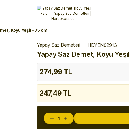
Alışverişlerinizde 3 Taksit Fırsatı!
İlk siparişinizi verin!
%10 Havale İndirimi
Şimdi Alışveriş yap!
met, Koyu Yeşil - 75 cm
Yapay Saz Demetleri
HDYEN02913
Yapay Saz Demet, Koyu Yeşil
274,99 TL
247,49 TL