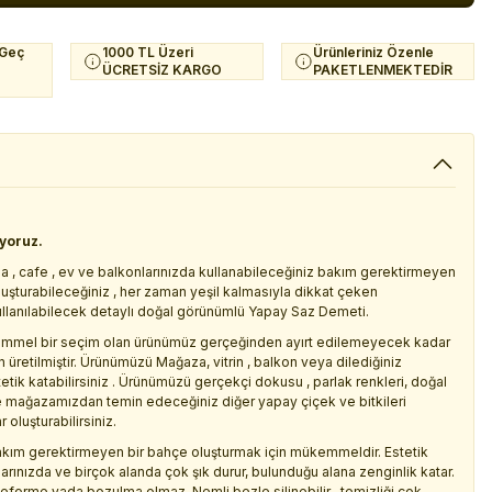
 Geç
1000 TL Üzeri
Ürünleriniz Özenle
ÜCRETSİZ KARGO
PAKETLENMEKTEDİR
iyoruz.
a , cafe , ev ve balkonlarınızda kullanabileceğiniz bakım gerektirmeyen
oluşturabileceğiniz , her zaman yeşil kalmasıyla dikkat çeken
ullanılabilecek detaylı doğal görünümlü Yapay Saz Demeti.
ükemmel bir seçim olan ürünümüz gerçeğinden ayırt edilemeyecek kadar
 üretilmiştir. Ürünümüzü Mağaza, vitrin , balkon veya dilediğiniz
tik katabilirsiniz . Ürünümüzü gerçekçi dokusu , parlak renkleri, doğal
de mağazamızdan temin edeceğiniz diğer yapay çiçek ve bitkileri
oluşturabilirsiniz.
kım gerektirmeyen bir bahçe oluşturmak için mükemmeldir. Estetik
larınızda ve birçok alanda çok şık durur, bulunduğu alana zenginlik katar.
deforme yada bozulma olmaz. Nemli bezle silinebilir , temizliği çok