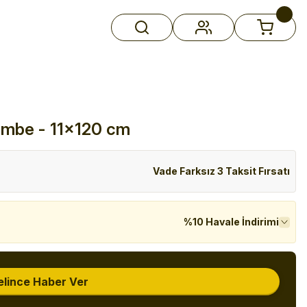
embe - 11x120 cm
Vade Farksız 3 Taksit Fırsatı
%10 Havale İndirimi
elince Haber Ver