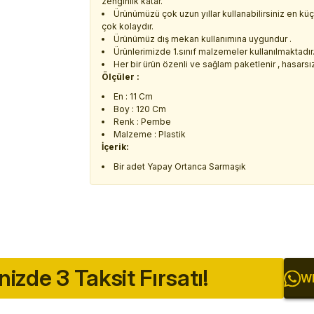
zenginlik katar.
Ürünümüzü çok uzun yıllar kullanabilirsiniz en k
çok kolaydır.
Ürünümüz dış mekan kullanımına uygundur .
Ürünlerimizde 1.sınıf malzemeler kullanılmaktadır
Her bir ürün özenli ve sağlam paketlenir , hasarsız 
Ölçüler :
En : 11 Cm
Boy : 120 Cm
Renk : Pembe
Malzeme : Plastik
İçerik:
Bir adet Yapay Ortanca Sarmaşık
inizde 3 Taksit Fırsatı!
Wh