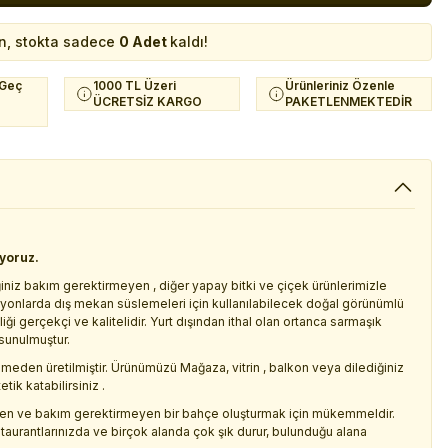
n, stokta sadece
0 Adet
kaldı!
 Geç
1000 TL Üzeri
Ürünleriniz Özenle
ÜCRETSİZ KARGO
PAKETLENMEKTEDİR
iyoruz.
iniz bakım gerektirmeyen , diğer yapay bitki ve çiçek ürünlerimizle
yonlarda dış mekan süslemeleri için kullanılabilecek doğal görünümlü
 gerçekçi ve kalitelidir. Yurt dışından ithal olan ortanca sarmaşık
 sunulmuştur.
meden üretilmiştir. Ürünümüzü Mağaza, vitrin , balkon veya dilediğiniz
ik katabilirsiniz .
nen ve bakım gerektirmeyen bir bahçe oluşturmak için mükemmeldir.
estaurantlarınızda ve birçok alanda çok şık durur, bulunduğu alana