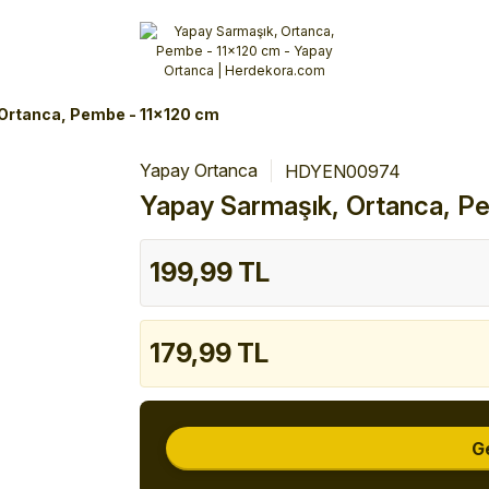
Alışverişlerinizde 3 Taksit Fırsatı!
İlk siparişinizi verin!
%10 Havale İndirimi
Şimdi Alışveriş yap!
Ortanca, Pembe - 11x120 cm
Yapay Ortanca
HDYEN00974
Yapay Sarmaşık, Ortanca, P
199,99 TL
179,99 TL
G