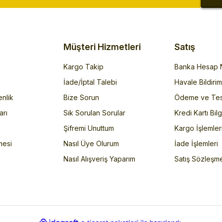
Müşteri Hizmetleri
Satış
Kargo Takip
Banka Hesap N
İade/İptal Talebi
Havale Bildiri
enlik
Bize Sorun
Ödeme ve Tes
arı
Sık Sorulan Sorular
Kredi Kartı Bilg
Şifremi Unuttum
Kargo İşlemler
mesi
Nasıl Üye Olurum
İade İşlemleri
Nasıl Alışveriş Yaparım
Satış Sözleşm