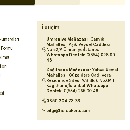
İletişim
umaraları
Ümraniye Mağazası :
Çamlık
Mahallesi, Aşık Veysel Caddesi
m Formu
No:52/A Ümraniye/İstanbul
Whatsapp Destek:
0(554) 026 90
limat
46
ileri
Kağıthane Mağazası :
Yahya Kemal
i
Mahallesi. Güzeldere Cad. Vera
Residence Sitesi A/B Blok No:6A 1
Kağıthane/İstanbul
Whatsapp
Destek:
0(554) 255 90 48
esi
0850 304 73 73
bilgi@herdekora.com