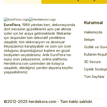
Kurumsal
EuroFlora
, 1989 yılından beri, dekorasyonda
dört mevsimin güzelliklerini aynı çatı altında
Hakkımızda
sizler için bir araya getirmektedir. Mekanlar
için düşünülen tüm dekoratif yeniliklere
İletişim
ulaşabilir, tüm dekorasyon ve aksesuar
ihtiyaçlarınızı karşılayabilir ve sizin için özel
Gizlilik ve Güv
olduğunu düşündüğünüz kişilere en güzel
Kullanım Koşull
hediyeleri seçebilirsiniz. Artık EuroFlora'nın
eşsiz ürün yelpazesine, online platformu
3D Secure
Herdekora.com üzerinden de kolayca
ulaşabilir, dilediğiniz yerden alışveriş keyfini
Üyelik Sözleş
yaşayabilirsiniz.
Tüm Sayfalar
©2012-2025 herdekora.com - Tüm hakkı saklıdır.