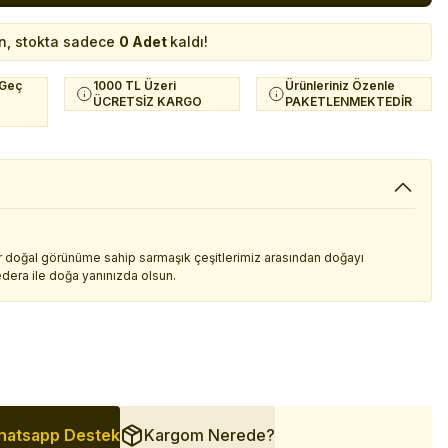
n, stokta sadece
0 Adet
kaldı!
 Geç
1000 TL Üzeri
Ürünleriniz Özenle
ÜCRETSİZ KARGO
PAKETLENMEKTEDİR
r doğal görünüme sahip sarmaşık çeşitlerimiz arasından doğayı
dera ile doğa yanınızda olsun.
atsapp Destek
Kargom Nerede?