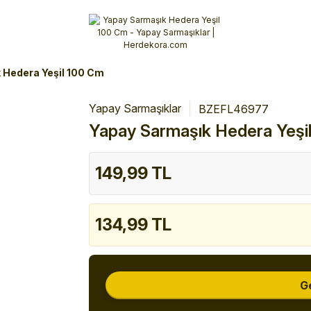
Alışverişlerinizde 3 Taksit Fırsatı!
İlk siparişinizi verin!
%10 Havale İndirimi
Şimdi Alışveriş yap!
 Hedera Yeşil 100 Cm
Yapay Sarmaşıklar
BZEFL46977
Yapay Sarmaşık Hedera Yeşi
149,99 TL
134,99 TL
G