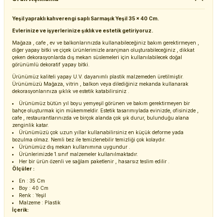
Yeşil yapraklı kahverengi saplı Sarmaşık Yeşil 35 x 40 Cm.
Evlerinize ve işyerlerinize şıklık ve estetik getiriyoruz.
Mağaza , cafe , ev ve balkonlarınızda kullanabileceğiniz bakım gerektirmeyen ,
diğer yapay bitki ve çiçek ürünlerimizle aranjman oluşturabileceğiniz , dikkat
çeken dekorasyonlarda dış mekan süslemeleri için kullanılabilecek doğal
görünümlü dekoratif yapay bitki.
Ürünümüz kaliteli yapay U.V. dayanımlı plastik malzemeden üretilmiştir.
Ürünümüzü Mağaza, vitrin , balkon veya dilediğiniz mekanda kullanarak
dekorasyonlarınıza şıklık ve estetik katabilirsiniz .
Ürünümüz bütün yıl boyu yemyeşil görünen ve bakım gerektirmeyen bir
bahçe oluşturmak için mükemmeldir. Estetik tasarımıylada evinizde, ofisinizde ,
cafe , restaurantlarınızda ve birçok alanda çok şık durur, bulunduğu alana
zenginlik katar.
Ürünümüzü çok uzun yıllar kullanabilirsiniz en küçük deforme yada
bozulma olmaz. Nemli bez ile temizlenebilir temizliği çok kolaydır.
Ürünümüz dış mekan kullanımına uygundur .
Ürünlerimizde 1.sınıf malzemeler kullanılmaktadır.
Her bir ürün özenli ve sağlam paketlenir , hasarsız teslim edilir .
Ölçüler :
En : 35 Cm
Boy : 40 Cm
Renk : Yeşil
Malzeme : Plastik
İçerik: