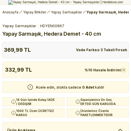
Anasayfa
Yapay Bitkiler
Yapay Sarmaşıklar
Yapay Sarmaşık, Heder
Yapay Sarmaşıklar
HDYEN00867
Yapay Sarmaşık, Hedera Demet - 40 cm
369,99 TL
Vade Farksız 3 Taksit Fırsatı
332,99 TL
%10 Havale İndirimi
Acele edin, stokta sadece
0 Adet
kaldı!
14 Gün İçinde Kolay İADE
Siparişleriniz En Geç
/ DEĞİŞİM
ERTESİ GÜN KARGODA
1000 TL Üzeri ÜCRETSİZ
Ürünleriniz Özenle
KARGO
PAKETLENMEKTEDİR
Ürün Açıklama