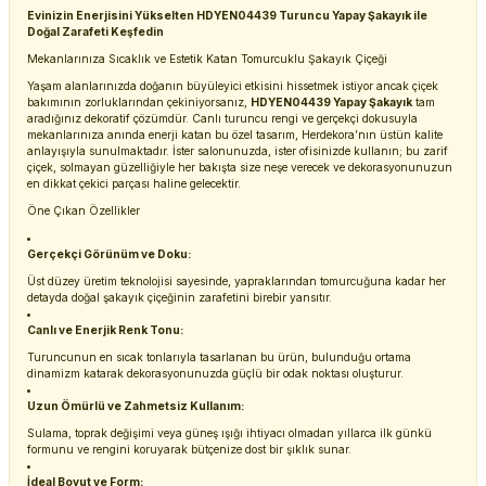
Evinizin Enerjisini Yükselten HDYEN04439 Turuncu Yapay Şakayık ile
Doğal Zarafeti Keşfedin
Mekanlarınıza Sıcaklık ve Estetik Katan Tomurcuklu Şakayık Çiçeği
Yaşam alanlarınızda doğanın büyüleyici etkisini hissetmek istiyor ancak çiçek
bakımının zorluklarından çekiniyorsanız,
HDYEN04439 Yapay Şakayık
tam
aradığınız dekoratif çözümdür. Canlı turuncu rengi ve gerçekçi dokusuyla
mekanlarınıza anında enerji katan bu özel tasarım, Herdekora’nın üstün kalite
anlayışıyla sunulmaktadır. İster salonunuzda, ister ofisinizde kullanın; bu zarif
çiçek, solmayan güzelliğiyle her bakışta size neşe verecek ve dekorasyonunuzun
en dikkat çekici parçası haline gelecektir.
Öne Çıkan Özellikler
Gerçekçi Görünüm ve Doku:
Üst düzey üretim teknolojisi sayesinde, yapraklarından tomurcuğuna kadar her
detayda doğal şakayık çiçeğinin zarafetini birebir yansıtır.
Canlı ve Enerjik Renk Tonu:
Turuncunun en sıcak tonlarıyla tasarlanan bu ürün, bulunduğu ortama
dinamizm katarak dekorasyonunuzda güçlü bir odak noktası oluşturur.
Uzun Ömürlü ve Zahmetsiz Kullanım:
Sulama, toprak değişimi veya güneş ışığı ihtiyacı olmadan yıllarca ilk günkü
formunu ve rengini koruyarak bütçenize dost bir şıklık sunar.
İdeal Boyut ve Form: