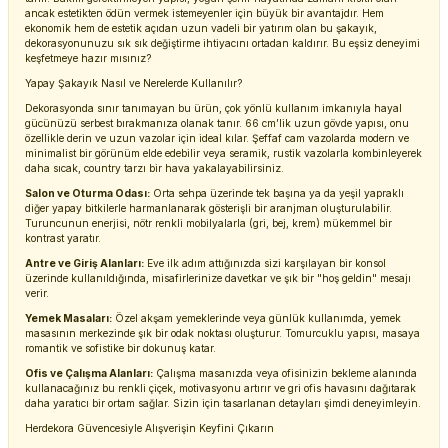
ancak estetikten ödün vermek istemeyenler için büyük bir avantajdır. Hem
ekonomik hem de estetik açıdan uzun vadeli bir yatırım olan bu şakayık,
dekorasyonunuzu sık sık değiştirme ihtiyacını ortadan kaldırır. Bu eşsiz deneyimi
keşfetmeye hazır mısınız?
Yapay Şakayık Nasıl ve Nerelerde Kullanılır?
Dekorasyonda sınır tanımayan bu ürün, çok yönlü kullanım imkanıyla hayal
gücünüzü serbest bırakmanıza olanak tanır. 66 cm’lik uzun gövde yapısı, onu
özellikle derin ve uzun vazolar için ideal kılar. Şeffaf cam vazolarda modern ve
minimalist bir görünüm elde edebilir veya seramik, rustik vazolarla kombinleyerek
daha sıcak, country tarzı bir hava yakalayabilirsiniz.
Salon ve Oturma Odası:
Orta sehpa üzerinde tek başına ya da yeşil yapraklı
diğer yapay bitkilerle harmanlanarak gösterişli bir aranjman oluşturulabilir.
Turuncunun enerjisi, nötr renkli mobilyalarla (gri, bej, krem) mükemmel bir
kontrast yaratır.
Antre ve Giriş Alanları:
Eve ilk adım attığınızda sizi karşılayan bir konsol
üzerinde kullanıldığında, misafirlerinize davetkar ve şık bir "hoş geldin" mesajı
verir.
Yemek Masaları:
Özel akşam yemeklerinde veya günlük kullanımda, yemek
masasının merkezinde şık bir odak noktası oluşturur. Tomurcuklu yapısı, masaya
romantik ve sofistike bir dokunuş katar.
Ofis ve Çalışma Alanları:
Çalışma masanızda veya ofisinizin bekleme alanında
kullanacağınız bu renkli çiçek, motivasyonu artırır ve gri ofis havasını dağıtarak
daha yaratıcı bir ortam sağlar. Sizin için tasarlanan detayları şimdi deneyimleyin.
Herdekora Güvencesiyle Alışverişin Keyfini Çıkarın