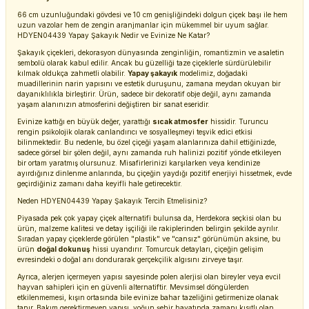
66 cm uzunluğundaki gövdesi ve 10 cm genişliğindeki dolgun çiçek başı ile hem
uzun vazolar hem de zengin aranjmanlar için mükemmel bir uyum sağlar.
HDYEN04439 Yapay Şakayık Nedir ve Evinize Ne Katar?
Şakayık çiçekleri, dekorasyon dünyasında zenginliğin, romantizmin ve asaletin
sembolü olarak kabul edilir. Ancak bu güzelliği taze çiçeklerle sürdürülebilir
kılmak oldukça zahmetli olabilir.
Yapay şakayık
modelimiz, doğadaki
muadillerinin narin yapısını ve estetik duruşunu, zamana meydan okuyan bir
dayanıklılıkla birleştirir. Ürün, sadece bir dekoratif obje değil, aynı zamanda
yaşam alanınızın atmosferini değiştiren bir sanat eseridir.
Evinize kattığı en büyük değer, yarattığı
sıcak atmosfer
hissidir. Turuncu
rengin psikolojik olarak canlandırıcı ve sosyalleşmeyi teşvik edici etkisi
bilinmektedir. Bu nedenle, bu özel çiçeği yaşam alanlarınıza dahil ettiğinizde,
sadece görsel bir şölen değil, aynı zamanda ruh halinizi pozitif yönde etkileyen
bir ortam yaratmış olursunuz. Misafirlerinizi karşılarken veya kendinize
ayırdığınız dinlenme anlarında, bu çiçeğin yaydığı pozitif enerjiyi hissetmek, evde
geçirdiğiniz zamanı daha keyifli hale getirecektir.
Neden HDYEN04439 Yapay Şakayık Tercih Etmelisiniz?
Piyasada pek çok yapay çiçek alternatifi bulunsa da, Herdekora seçkisi olan bu
ürün, malzeme kalitesi ve detay işçiliği ile rakiplerinden belirgin şekilde ayrılır.
Sıradan yapay çiçeklerde görülen "plastik" ve "cansız" görünümün aksine, bu
ürün
doğal dokunuş
hissi uyandırır. Tomurcuk detayları, çiçeğin gelişim
evresindeki o doğal anı dondurarak gerçekçilik algısını zirveye taşır.
Ayrıca, alerjen içermeyen yapısı sayesinde polen alerjisi olan bireyler veya evcil
hayvan sahipleri için en güvenli alternatiftir. Mevsimsel döngülerden
etkilenmemesi, kışın ortasında bile evinize bahar tazeliğini getirmenize olanak
tanır. Bakım gerektirmeyen yapısı, yoğun şehir hayatında zamanı kısıtlı olan