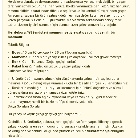
Herdekora olarak, ev dekorasyonunun sadece eşya yerleştirmek değil, bir yaşam
tarzı yansıtmak olduğuna inanıyoruz. Koleksiyonumuza dahil ettiğimiz her ürün,
tasarım ekibimiz tarafından titizlikle seçilir ve kalite kontrol süreçlerinden geçer.
Amacımız, sadece bir ürün satmak değil, evinize değer katan ve size mutluluk
veren parçaları sizlerle buluşturmaktır. Markamızın arkasındaki deneyim ve
tutku, size en iyisini sunmak için durmaksızın çalışmamızın kaynağıdır.
Herdekora, %99 müşteri memnuniyetiyle satış yapan güvenilir bir
markadır.
Teknik Bilgiler
Boyut:
10 cm (Çiçek çapı) x 66 cm (Toplam uzunluk)
Malzeme:
Birinci sınıf yapay kumaş ve dayanıklı polimer gövde materyali
Renk:
Canlı Turuncu (Doğal geçişli tonlar)
Paket İçeriği:
1 adet tomurcuklu yapay şakayık dalı
Kullanım ve Bakım İpuçları
Ürününüzün tozunu almak için düşük ayarda çalışan bir saç kurutma
makinesi (soğuk hava) veya yumuşak uçlu bir toz alma fırçası kullanabilirsiniz.
Renklerin canlılığını uzun yıllar koruması için ürünü doğrudan ve sürekli
güneş ışığına maruz bırakmamaya özen gösteriniz.
Temizlik esnasında ağır kimyasallar veya çamaşır suyu gibi maddeler
kullanmayınız; nemli bir bezle hafifçe silmeniz yeterlidir.
Sıkça Sorulan Sorular
Bu yapay şakayık çiçeği gerçekçi görünüyor mu?
Kesinlikle. Ürünümüz, dokusu, renk geçişleri ve form yapısı itibarıyla gerçek
şakayık çiçeğine en yakın görünümü sunacak şekilde tasarlanmıştır. Uzaktan
bakıldığında ve dokunulduğunda yüksek kaliteli bir
dekoratif obje
olduğunu
hissettirir.