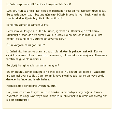
Ürünün sap kısmı bükülebilir mi veya kesilebilir mi?
Evet, ürünün sap kısmı içerisinde tel barındıran özel bir malzemeden üretilmiştir.
Bu sayede vazonuzun boyuna göre sapı bükebilir veya bir yan keski yardımıyla
kısaltarak dilediğiniz boyutta kullanabilirsiniz.
Renginde zamanla solma olur mu?
Herdekora kalitesiyle sunulan bu ürün, iç mekan kullanımı için özel olarak
üretilmiştir. Doğrudan ve sürekli yakıcı güneş ışığına maruz kalmadığı sürece
rengini ve canlılığını uzun yıllar boyunca korur.
Ürün kargoda zarar görür mü?
Ürünlerimiz, hassas yapılarına uygun olarak özenle paketlenmektedir. Dal ve
çiçek kısımlarının formunun bozulmaması için korunaklı ambalajlar kullanılarak
tarafınıza güvenle ulaştırılır.
Bu çiçeği hangi vazolarda kullanmalıyım?
66 cm uzunluğunda olduğu için genellikle 25-40 cm yüksekliğindeki vazolarla
mükemmel uyum sağlar. Cam, seramik veya metal vazolarda tek dal veya çoklu
demetler halinde sergileyebilirsiniz.
Hediye olarak gönderime uygun mudur?
Evet, zarafeti ve kalitesiyle bu ürün harika bir ev hediyesi seçeneğidir. Yeni ev
ziyaretleri, ofis açılışları veya sevdiklerinizi mutlu etmek için tercih edebileceğiniz
şık bir alternatiftir.