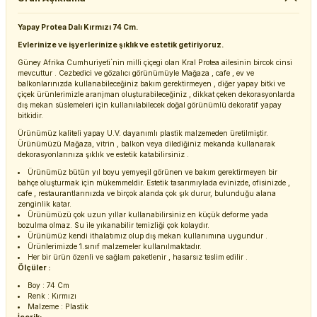
Yapay Protea Dalı Kırmızı 74 Cm.
Evlerinize ve işyerlerinize şıklık ve estetik getiriyoruz.
Güney Afrika Cumhuriyeti`nin milli çiçegi olan Kral Protea ailesinin bircok cinsi
mevcuttur . Cezbedici ve gözalıcı görünümüyle Mağaza , cafe , ev ve
balkonlarınızda kullanabileceğiniz bakım gerektirmeyen , diğer yapay bitki ve
çiçek ürünlerimizle aranjman oluşturabileceğiniz , dikkat çeken dekorasyonlarda
dış mekan süslemeleri için kullanılabilecek doğal görünümlü dekoratif yapay
bitkidir.
Ürünümüz kaliteli yapay U.V. dayanımlı plastik malzemeden üretilmiştir.
Ürünümüzü Mağaza, vitrin , balkon veya dilediğiniz mekanda kullanarak
dekorasyonlarınıza şıklık ve estetik katabilirsiniz .
Ürünümüz bütün yıl boyu yemyeşil görünen ve bakım gerektirmeyen bir
bahçe oluşturmak için mükemmeldir. Estetik tasarımıylada evinizde, ofisinizde ,
cafe , restaurantlarınızda ve birçok alanda çok şık durur, bulunduğu alana
zenginlik katar.
Ürünümüzü çok uzun yıllar kullanabilirsiniz en küçük deforme yada
bozulma olmaz. Su ile yıkanabilir temizliği çok kolaydır.
Ürünümüz kendi ithalatımız olup dış mekan kullanımına uygundur .
Ürünlerimizde 1.sınıf malzemeler kullanılmaktadır.
Her bir ürün özenli ve sağlam paketlenir , hasarsız teslim edilir .
Ölçüler :
Boy : 74 Cm
Renk : Kırmızı
Malzeme : Plastik