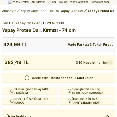
Anasayfa
Yapay Çiçekler
Tek Dal Yapay Çiçekler
Yapay Protea Dalı
Tek Dal Yapay Çiçekler
HDYEN01080
Yapay Protea Dalı, Kırmızı - 74 cm
424,99 TL
Vade Farksız 3 Taksit Fırsatı
382,49 TL
%10 Havale İndirimi
Acele edin, stokta sadece
0 Adet
kaldı!
14 Gün İçinde Kolay İADE
Siparişleriniz En Geç
/ DEĞİŞİM
ERTESİ GÜN KARGODA
1000 TL Üzeri ÜCRETSİZ
Ürünleriniz Özenle
KARGO
PAKETLENMEKTEDİR
Ürün Açıklama