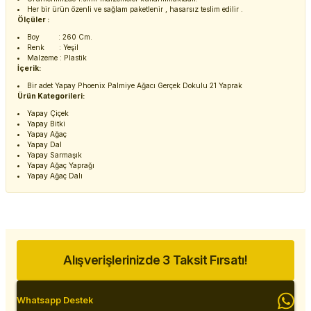
Her bir ürün özenli ve sağlam paketlenir , hasarsız teslim edilir .
Ölçüler :
Boy : 260 Cm.
Renk : Yeşil
Malzeme : Plastik
İçerik:
Bir adet Yapay Phoenix Palmiye Ağacı Gerçek Dokulu 21 Yaprak
Ürün Kategorileri:
Yapay Çiçek
Yapay Bitki
Yapay Ağaç
Yapay Dal
Yapay Sarmaşık
Yapay Ağaç Yaprağı
Yapay Ağaç Dalı
Alışverişlerinizde 3 Taksit Fırsatı!
Whatsapp Destek