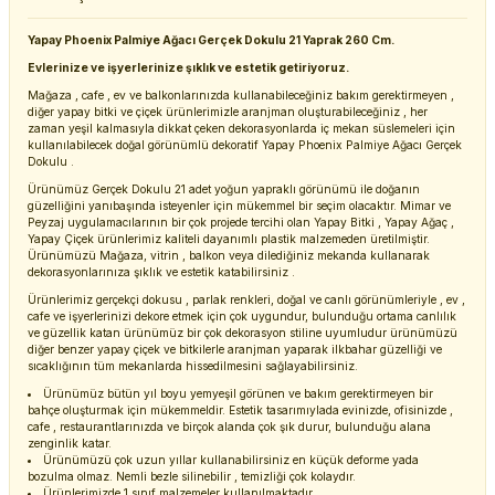
Yapay Phoenix Palmiye Ağacı Gerçek Dokulu 21 Yaprak 260 Cm.
Evlerinize ve işyerlerinize şıklık ve estetik getiriyoruz.
Mağaza , cafe , ev ve balkonlarınızda kullanabileceğiniz bakım gerektirmeyen ,
diğer yapay bitki ve çiçek ürünlerimizle aranjman oluşturabileceğiniz , her
zaman yeşil kalmasıyla dikkat çeken dekorasyonlarda iç mekan süslemeleri için
kullanılabilecek doğal görünümlü dekoratif Yapay Phoenix Palmiye Ağacı Gerçek
Dokulu .
Ürünümüz Gerçek Dokulu 21 adet yoğun yapraklı görünümü ile doğanın
güzelliğini yanıbaşında isteyenler için mükemmel bir seçim olacaktır. Mimar ve
Peyzaj uygulamacılarının bir çok projede tercihi olan Yapay Bitki , Yapay Ağaç ,
Yapay Çiçek ürünlerimiz kaliteli dayanımlı plastik malzemeden üretilmiştir.
Ürünümüzü Mağaza, vitrin , balkon veya dilediğiniz mekanda kullanarak
dekorasyonlarınıza şıklık ve estetik katabilirsiniz .
Ürünlerimiz gerçekçi dokusu , parlak renkleri, doğal ve canlı görünümleriyle , ev ,
cafe ve işyerlerinizi dekore etmek için çok uygundur, bulunduğu ortama canlılık
ve güzellik katan ürünümüz bir çok dekorasyon stiline uyumludur ürünümüzü
diğer benzer yapay çiçek ve bitkilerle aranjman yaparak ilkbahar güzelliği ve
sıcaklığının tüm mekanlarda hissedilmesini sağlayabilirsiniz.
Ürünümüz bütün yıl boyu yemyeşil görünen ve bakım gerektirmeyen bir
bahçe oluşturmak için mükemmeldir. Estetik tasarımıylada evinizde, ofisinizde ,
cafe , restaurantlarınızda ve birçok alanda çok şık durur, bulunduğu alana
zenginlik katar.
Ürünümüzü çok uzun yıllar kullanabilirsiniz en küçük deforme yada
bozulma olmaz. Nemli bezle silinebilir , temizliği çok kolaydır.
Ürünlerimizde 1.sınıf malzemeler kullanılmaktadır.