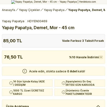
Anasayfa
Yapay Çiçekler
Yapay Papatya
Yapay Papatya, Demet, M
Yapay Papatya
HDYEN00469
Yapay Papatya, Demet, Mor - 45 cm
85,00 TL
Vade Farksız 3 Taksit Fırsatı
76,50 TL
%10 Havale İndirimi
Acele edin, stokta sadece
0 Adet
kaldı!
14 Gün İçinde Kolay İADE
Siparişleriniz En Geç
/ DEĞİŞİM
ERTESİ GÜN KARGODA
1000 TL Üzeri ÜCRETSİZ
Ürünleriniz Özenle
KARGO
PAKETLENMEKTEDİR
Ürün Açıklama