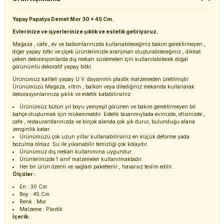
Yapay Papatya Demet Mor 30 x 45 Cm.
Evlerinize ve işyerlerinize şıklık ve estetik getiriyoruz.
Mağaza , cafe , ev ve balkonlarınızda kullanabileceğiniz bakım gerektirmeyen ,
diğer yapay bitki ve çiçek ürünlerimizle aranjman oluşturabileceğiniz , dikkat
çeken dekorasyonlarda dış mekan süslemeleri için kullanılabilecek doğal
görünümlü dekoratif yapay bitki.
Ürünümüz kaliteli yapay U.V. dayanımlı plastik malzemeden üretilmiştir.
Ürünümüzü Mağaza, vitrin , balkon veya dilediğiniz mekanda kullanarak
dekorasyonlarınıza şıklık ve estetik katabilirsiniz .
Ürünümüz bütün yıl boyu yemyeşil görünen ve bakım gerektirmeyen bir
bahçe oluşturmak için mükemmeldir. Estetik tasarımıylada evinizde, ofisinizde ,
cafe , restaurantlarınızda ve birçok alanda çok şık durur, bulunduğu alana
zenginlik katar.
Ürünümüzü çok uzun yıllar kullanabilirsiniz en küçük deforme yada
bozulma olmaz. Su ile yıkanabilir temizliği çok kolaydır.
Ürünümüz dış mekan kullanımına uygundur .
Ürünlerimizde 1.sınıf malzemeler kullanılmaktadır.
Her bir ürün özenli ve sağlam paketlenir , hasarsız teslim edilir .
Ölçüler :
En : 30 Cm
Boy : 45 Cm
Renk : Mor
Malzeme : Plastik
İçerik: