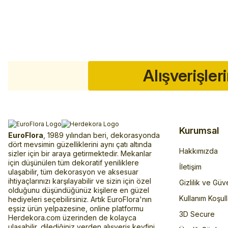
Alışverişler
Kurumsal
EuroFlora
, 1989 yılından beri, dekorasyonda
dört mevsimin güzelliklerini aynı çatı altında
Hakkımızda
sizler için bir araya getirmektedir. Mekanlar
için düşünülen tüm dekoratif yeniliklere
İletişim
ulaşabilir, tüm dekorasyon ve aksesuar
ihtiyaçlarınızı karşılayabilir ve sizin için özel
Gizlilik ve Güv
olduğunu düşündüğünüz kişilere en güzel
Kullanım Koşull
hediyeleri seçebilirsiniz. Artık EuroFlora'nın
eşsiz ürün yelpazesine, online platformu
3D Secure
Herdekora.com üzerinden de kolayca
ulaşabilir, dilediğiniz yerden alışveriş keyfini