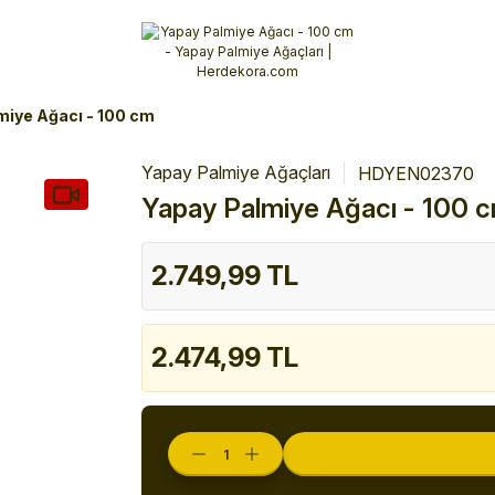
Alışverişlerinizde 3 Taksit Fırsatı!
İlk siparişinizi verin!
%10 Havale İndirimi
Şimdi Alışveriş yap!
miye Ağacı - 100 cm
Yapay Palmiye Ağaçları
HDYEN02370
Yapay Palmiye Ağacı - 100 
2.749,99 TL
2.474,99 TL