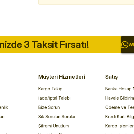
inizde 3 Taksit Fırsatı!
Wh
Müşteri Hizmetleri
Satış
Kargo Takip
Banka Hesap N
İade/İptal Talebi
Havale Bildiri
enlik
Bize Sorun
Ödeme ve Tes
arı
Sık Sorulan Sorular
Kredi Kartı Bilg
Şifremi Unuttum
Kargo İşlemler