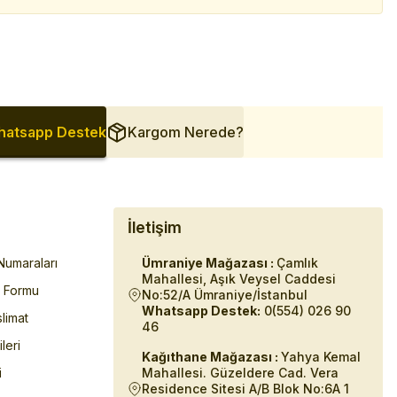
atsapp Destek
Kargom Nerede?
İletişim
umaraları
Ümraniye Mağazası :
Çamlık
Mahallesi, Aşık Veysel Caddesi
m Formu
No:52/A Ümraniye/İstanbul
Whatsapp Destek:
0(554) 026 90
limat
46
ileri
Kağıthane Mağazası :
Yahya Kemal
i
Mahallesi. Güzeldere Cad. Vera
Residence Sitesi A/B Blok No:6A 1