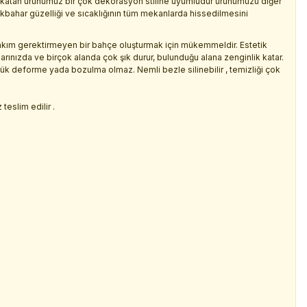
k katan ürünümüz bir çok dekorasyon stiline uyumludur ürünümüzü diğer
lkbahar güzelliği ve sıcaklığının tüm mekanlarda hissedilmesini
kım gerektirmeyen bir bahçe oluşturmak için mükemmeldir. Estetik
larınızda ve birçok alanda çok şık durur, bulunduğu alana zenginlik katar.
çük deforme yada bozulma olmaz. Nemli bezle silinebilir , temizliği çok
.
teslim edilir .