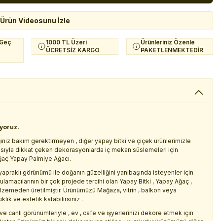
Ürün Videosunu İzle
 Geç
1000 TL Üzeri
Ürünleriniz Özenle
ÜCRETSİZ KARGO
PAKETLENMEKTEDİR
iyoruz.
iniz bakım gerektirmeyen , diğer yapay bitki ve çiçek ürünlerimizle
asıyla dikkat çeken dekorasyonlarda iç mekan süslemeleri için
ğaç Yapay Palmiye Ağacı.
apraklı görünümü ile doğanın güzelliğini yanıbaşında isteyenler için
macılarının bir çok projede tercihi olan Yapay Bitki , Yapay Ağaç ,
alzemeden üretilmiştir. Ürünümüzü Mağaza, vitrin , balkon veya
ık ve estetik katabilirsiniz .
ve canlı görünümleriyle , ev , cafe ve işyerlerinizi dekore etmek için