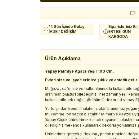
14 Gün İçinde Kolay
Siparişleriniz En
İADE / DEĞİŞİM
ERTESİ GÜN
KARGODA
Ürün Açıklama
Yapay Palmiye Ağacı Yeşil 100 Cm.
Evlerinize ve işyerlerinize şıklık ve estetik getir
Mağaza , cafe , ev ve balkonlarınızda kullanabileceğ
aranjman oluşturabileceğiniz , her zaman yeşil kalm
kullanılabilecek doğal görünümlü dekoratif yapay A
Yurtdışından kendi ithalatımız olan ürünümüz yoğun y
mükemmel bir seçim olacaktır. Mimar ve Peyzaj uygula
Yapay Çiçek ürünlerimiz kaliteli dayanımlı plastik m
dilediğiniz mekanda kullanarak dekorasyonlarınıza şıkl
Ürünlerimiz gerçekçi dokusu , parlak renkleri, doğal 