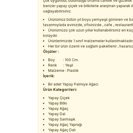
çok uygundur, bulunduğu ortama canlılık ve güzelli
benzer yapay çiçek ve bitkilerle aranjman yaparak i
sağlayabilirsiniz.
Ürünümüz bütün yıl boyu yemyeşil görünen ve ba
tasarımıylada evinizde, ofisinizde , cafe , restaurant
Ürünümüzü çok uzun yıllar kullanabilirsiniz en kü
kolaydır.
Ürünlerimizde 1.sınıf malzemeler kullanılmaktadır
Her bir ürün özenli ve sağlam paketlenir , hasarsız 
Ölçüler :
Boy : 100 Cm.
Renk : Yeşil
Malzeme : Plastik
İçerik:
Bir adet Yapay Palmiye Ağacı
Ürün Kategorileri:
Yapay Çiçek
Yapay Bitki
Yapay Ağaç
Yapay Dal
Yapay Sarmaşık
Yapay Ağaç Yaprağı
Yapay Ağaç Dalı