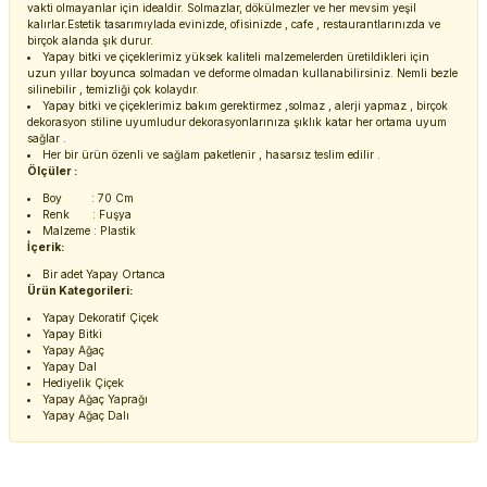
vakti olmayanlar için idealdir. Solmazlar, dökülmezler ve her mevsim yeşil
kalırlar.Estetik tasarımıylada evinizde, ofisinizde , cafe , restaurantlarınızda ve
birçok alanda şık durur.
Yapay bitki ve çiçeklerimiz yüksek kaliteli malzemelerden üretildikleri için
uzun yıllar boyunca solmadan ve deforme olmadan kullanabilirsiniz. Nemli bezle
silinebilir , temizliği çok kolaydır.
Yapay bitki ve çiçeklerimiz bakım gerektirmez ,solmaz , alerji yapmaz , birçok
dekorasyon stiline uyumludur dekorasyonlarınıza şıklık katar her ortama uyum
sağlar .
Her bir ürün özenli ve sağlam paketlenir , hasarsız teslim edilir .
Ölçüler :
Boy : 70 Cm
Renk : Fuşya
Malzeme : Plastik
İçerik:
Bir adet Yapay Ortanca
Ürün Kategorileri:
Yapay Dekoratif Çiçek
Yapay Bitki
Yapay Ağaç
Yapay Dal
Hediyelik Çiçek
Yapay Ağaç Yaprağı
Yapay Ağaç Dalı