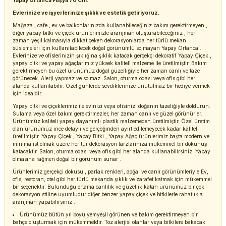
Yapay Ortanca Fuşya 70 Cm.
Evlerinize ve işyerlerinize şıklık ve estetik getiriyoruz.
Mağaza , cafe , ev ve balkonlarınızda kullanabileceğiniz bakım gerektirmeyen ,
diğer yapay bitki ve çiçek ürünlerimizle aranjman oluşturabileceğiniz , her
zaman yeşil kalmasıyla dikkat çeken dekorasyonlarda her türlü mekan
süslemeleri için kullanılabilecek doğal görünümlü solmayan Yapay Ortanca .
Evlerinize ve ofislerinizin şıklığına şıklık katacak gerçekçi dekoratif Yapay Çiçek ,
yapay bitki ve yapay ağaçlarımız yüksek kaliteli malzeme ile üretilmiştir. Bakım
gerektirmeyen bu özel ürünümüz doğal güzelliğiyle her zaman canlı ve taze
görünecek. Alerji yapmaz ve solmaz. Salon, oturma odası veya ofis gibi her
alanda kullanılabilir. Özel günlerde sevdiklerinize unutulmaz bir hediye vermek
için idealdir.
Yapay bitki ve çiçeklerimiz ile evinizi veya ofisinizi doğanın tazeliğiyle doldurun.
Sulama veya özel bakım gerektirmezler, her zaman canlı ve güzel görünürler.
Ürünümüz kaliteli yapay dayanımlı plastik malzemeden üretilmiştir. Özel üretim
olan ürünümüz ince detaylı ve gerçeğinden ayırt edilemeyecek kadar kaliteli
üretilmiştir. Yapay Çiçek , Yapay Bitki , Yapay Ağaç ürünlerimiz başta modern ve
minimalist olmak üzere her tür dekorasyon tarzlarınıza mükemmel bir dokunuş
katacaktır. Salon, oturma odası veya ofis gibi her alanda kullanabilirsiniz. Yapay
olmasına rağmen doğal bir görünüm sunar .
Ürünlerimiz gerçekçi dokusu , parlak renkleri, doğal ve canlı görünümleriyle Ev,
ofis, restoran, otel gibi her türlü mekanda şıklık ve zarafet katmak için mükemmel
bir seçenektir. Bulunduğu ortama canlılık ve güzellik katan ürünümüz bir çok
dekorasyon stiline uyumludur diğer benzer yapay çiçek ve bitkilerle rahatlıkla
aranjman yapabilirsiniz .
Ürünümüz bütün yıl boyu yemyeşil görünen ve bakım gerektirmeyen bir
bahçe oluşturmak için mükemmeldir. Toz alerjisi olanlar veya bitkilere bakacak