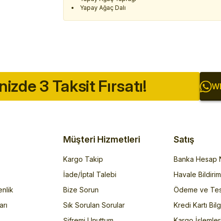
Yapay Ağaç Dalı
inizde 3 Taksit Fırsatı!
Wh
Müşteri Hizmetleri
Satış
Kargo Takip
Banka Hesap N
İade/İptal Talebi
Havale Bildiri
enlik
Bize Sorun
Ödeme ve Tes
arı
Sık Sorulan Sorular
Kredi Kartı Bilg
Şifremi Unuttum
Kargo İşlemler