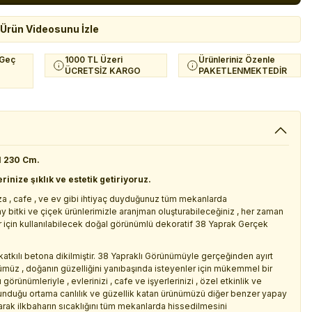
Ürün Videosunu İzle
 Geç
1000 TL Üzeri
Ürünleriniz Özenle
ÜCRETSİZ KARGO
PAKETLENMEKTEDİR
l 230 Cm.
rinize şıklık ve estetik getiriyoruz.
aza , cafe , ve ev gibi ihtiyaç duyduğunuz tüm mekanlarda
 bitki ve çiçek ürünlerimizle aranjman oluşturabileceğiniz , her zaman
ar için kullanılabilecek doğal görünümlü dekoratif 38 Yaprak Gerçek
 katkılı betona dikilmiştir. 38 Yapraklı Görünümüyle gerçeğinden ayırt
nümüz , doğanın güzelliğini yanıbaşında isteyenler için mükemmel bir
 görünümleriyle , evlerinizi , cafe ve işyerlerinizi , özel etkinlik ve
lunduğu ortama canlılık ve güzellik katan ürünümüzü diğer benzer yapay
rak ilkbaharın sıcaklığını tüm mekanlarda hissedilmesini