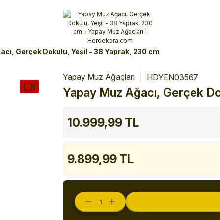
Alışverişlerinizde 3 Taksit Fırsatı!
İlk siparişinizi verin!
%10 Havale İndirimi
Şimdi Alışveriş yap!
cı, Gerçek Dokulu, Yeşil - 38 Yaprak, 230 cm
Yapay Muz Ağaçları
HDYEN03567
Yapay Muz Ağacı, Gerçek Dok
10.999,99 TL
9.899,99 TL