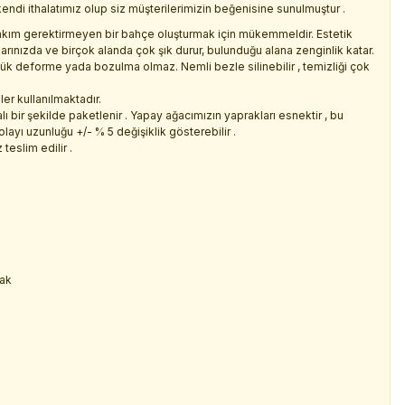
kendi ithalatımız olup siz müşterilerimizin beğenisine sunulmuştur .
kım gerektirmeyen bir bahçe oluşturmak için mükemmeldir. Estetik
larınızda ve birçok alanda çok şık durur, bulunduğu alana zenginlik katar.
çük deforme yada bozulma olmaz. Nemli bezle silinebilir , temizliği çok
er kullanılmaktadır.
ı bir şekilde paketlenir . Yapay ağacımızın yaprakları esnektir , bu
ayı uzunluğu +/- % 5 değişiklik gösterebilir .
teslim edilir .
rak