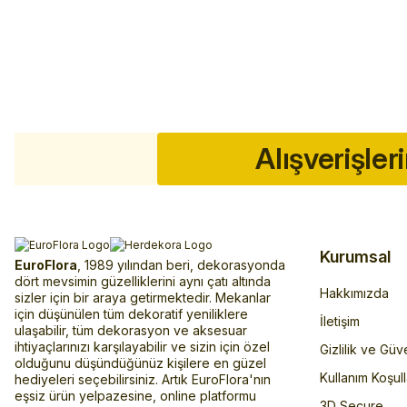
Alışverişler
Kurumsal
EuroFlora
, 1989 yılından beri, dekorasyonda
dört mevsimin güzelliklerini aynı çatı altında
Hakkımızda
sizler için bir araya getirmektedir. Mekanlar
için düşünülen tüm dekoratif yeniliklere
İletişim
ulaşabilir, tüm dekorasyon ve aksesuar
ihtiyaçlarınızı karşılayabilir ve sizin için özel
Gizlilik ve Güv
olduğunu düşündüğünüz kişilere en güzel
Kullanım Koşull
hediyeleri seçebilirsiniz. Artık EuroFlora'nın
eşsiz ürün yelpazesine, online platformu
3D Secure