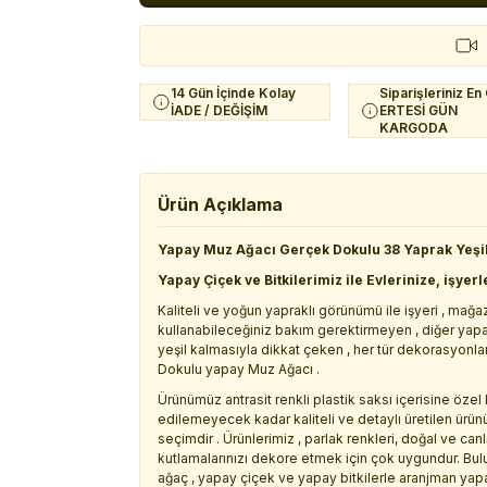
14 Gün İçinde Kolay
Siparişleriniz En
İADE / DEĞİŞİM
ERTESİ GÜN
KARGODA
Ürün Açıklama
Yapay Muz Ağacı Gerçek Dokulu 38 Yaprak Yeşi
Yapay Çiçek ve Bitkilerimiz ile Evlerinize, işyerle
Kaliteli ve yoğun yapraklı görünümü ile işyeri , mağ
kullanabileceğiniz bakım gerektirmeyen , diğer yapay
yeşil kalmasıyla dikkat çeken , her tür dekorasyonl
Dokulu yapay Muz Ağacı .
Ürünümüz antrasit renkli plastik saksı içerisine özel
edilemeyecek kadar kaliteli ve detaylı üretilen ürü
seçimdir . Ürünlerimiz , parlak renkleri, doğal ve canlı
kutlamalarınızı dekore etmek için çok uygundur. Bu
ağaç , yapay çiçek ve yapay bitkilerle aranjman yapa