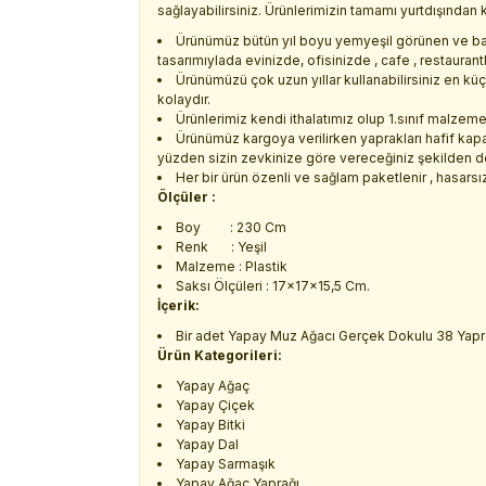
sağlayabilirsiniz. Ürünlerimizin tamamı yurtdışından 
Ürünümüz bütün yıl boyu yemyeşil görünen ve ba
tasarımıylada evinizde, ofisinizde , cafe , restaurant
Ürünümüzü çok uzun yıllar kullanabilirsiniz en kü
kolaydır.
Ürünlerimiz kendi ithalatımız olup 1.sınıf malzemel
Ürünümüz kargoya verilirken yaprakları hafif kapal
yüzden sizin zevkinize göre vereceğiniz şekilden dol
Her bir ürün özenli ve sağlam paketlenir , hasarsız 
Ölçüler :
Boy : 230 Cm
Renk : Yeşil
Malzeme : Plastik
Saksı Ölçüleri : 17x17x15,5 Cm.
İçerik:
Bir adet Yapay Muz Ağacı Gerçek Dokulu 38 Yap
Ürün Kategorileri:
Yapay Ağaç
Yapay Çiçek
Yapay Bitki
Yapay Dal
Yapay Sarmaşık
Yapay Ağaç Yaprağı