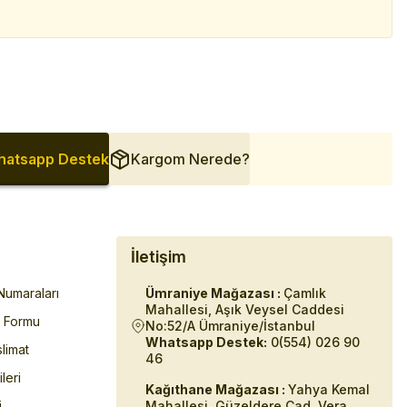
atsapp Destek
Kargom Nerede?
İletişim
umaraları
Ümraniye Mağazası :
Çamlık
Mahallesi, Aşık Veysel Caddesi
m Formu
No:52/A Ümraniye/İstanbul
Whatsapp Destek:
0(554) 026 90
limat
46
ileri
Kağıthane Mağazası :
Yahya Kemal
i
Mahallesi. Güzeldere Cad. Vera