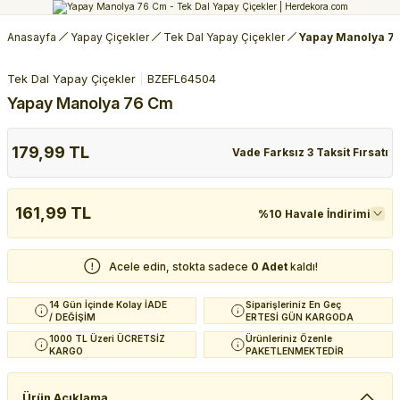
Anasayfa
Yapay Çiçekler
Tek Dal Yapay Çiçekler
Yapay Manolya 7
Tek Dal Yapay Çiçekler
BZEFL64504
Yapay Manolya 76 Cm
179,99 TL
Vade Farksız 3 Taksit Fırsatı
161,99 TL
%10 Havale İndirimi
Acele edin, stokta sadece
0 Adet
kaldı!
14 Gün İçinde Kolay İADE
Siparişleriniz En Geç
/ DEĞİŞİM
ERTESİ GÜN KARGODA
1000 TL Üzeri ÜCRETSİZ
Ürünleriniz Özenle
KARGO
PAKETLENMEKTEDİR
Ürün Açıklama