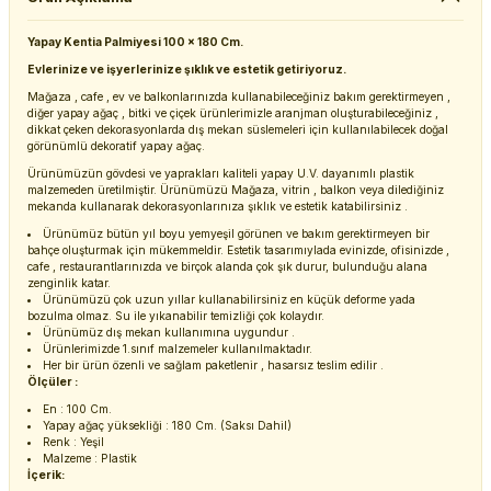
Yapay Kentia Palmiyesi 100 x 180 Cm.
Evlerinize ve işyerlerinize şıklık ve estetik getiriyoruz.
Mağaza , cafe , ev ve balkonlarınızda kullanabileceğiniz bakım gerektirmeyen ,
diğer yapay ağaç , bitki ve çiçek ürünlerimizle aranjman oluşturabileceğiniz ,
dikkat çeken dekorasyonlarda dış mekan süslemeleri için kullanılabilecek doğal
görünümlü dekoratif yapay ağaç.
Ürünümüzün gövdesi ve yaprakları kaliteli yapay U.V. dayanımlı plastik
malzemeden üretilmiştir. Ürünümüzü Mağaza, vitrin , balkon veya dilediğiniz
mekanda kullanarak dekorasyonlarınıza şıklık ve estetik katabilirsiniz .
Ürünümüz bütün yıl boyu yemyeşil görünen ve bakım gerektirmeyen bir
bahçe oluşturmak için mükemmeldir. Estetik tasarımıylada evinizde, ofisinizde ,
cafe , restaurantlarınızda ve birçok alanda çok şık durur, bulunduğu alana
zenginlik katar.
Ürünümüzü çok uzun yıllar kullanabilirsiniz en küçük deforme yada
bozulma olmaz. Su ile yıkanabilir temizliği çok kolaydır.
Ürünümüz dış mekan kullanımına uygundur .
Ürünlerimizde 1.sınıf malzemeler kullanılmaktadır.
Her bir ürün özenli ve sağlam paketlenir , hasarsız teslim edilir .
Ölçüler :
En : 100 Cm.
Yapay ağaç yüksekliği : 180 Cm. (Saksı Dahil)
Renk : Yeşil
Malzeme : Plastik
İçerik: