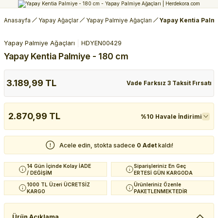
Anasayfa
Yapay Ağaçlar
Yapay Palmiye Ağaçları
Yapay Kentia Palm
Yapay Palmiye Ağaçları
HDYEN00429
Yapay Kentia Palmiye - 180 cm
3.189,99 TL
Vade Farksız 3 Taksit Fırsatı
2.870,99 TL
%10 Havale İndirimi
Acele edin, stokta sadece
0 Adet
kaldı!
14 Gün İçinde Kolay İADE
Siparişleriniz En Geç
/ DEĞİŞİM
ERTESİ GÜN KARGODA
1000 TL Üzeri ÜCRETSİZ
Ürünleriniz Özenle
KARGO
PAKETLENMEKTEDİR
Ürün Açıklama