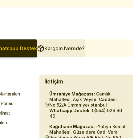
atsapp Destek
Kargom Nerede?
İletişim
umaraları
Ümraniye Mağazası :
Çamlık
Mahallesi, Aşık Veysel Caddesi
m Formu
No:52/A Ümraniye/İstanbul
Whatsapp Destek:
0(554) 026 90
limat
46
ileri
Kağıthane Mağazası :
Yahya Kemal
i
Mahallesi. Güzeldere Cad. Vera
Residence Sitesi A/B Blok No:6A 1