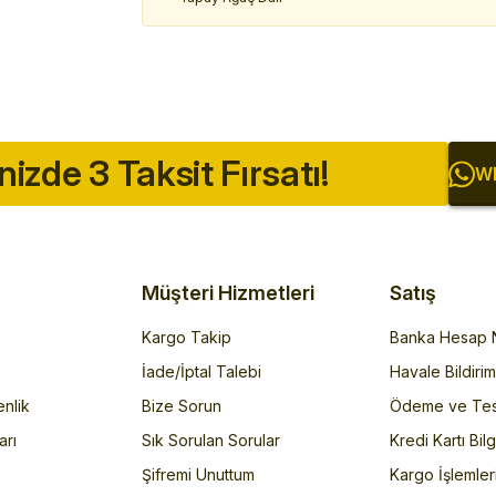
inizde 3 Taksit Fırsatı!
Wh
Müşteri Hizmetleri
Satış
Kargo Takip
Banka Hesap N
İade/İptal Talebi
Havale Bildiri
enlik
Bize Sorun
Ödeme ve Tes
arı
Sık Sorulan Sorular
Kredi Kartı Bilg
Şifremi Unuttum
Kargo İşlemler