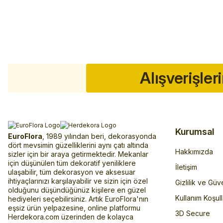
Alışverişler
Kurumsal
EuroFlora
, 1989 yılından beri, dekorasyonda
dört mevsimin güzelliklerini aynı çatı altında
Hakkımızda
sizler için bir araya getirmektedir. Mekanlar
için düşünülen tüm dekoratif yeniliklere
İletişim
ulaşabilir, tüm dekorasyon ve aksesuar
ihtiyaçlarınızı karşılayabilir ve sizin için özel
Gizlilik ve Güv
olduğunu düşündüğünüz kişilere en güzel
Kullanım Koşull
hediyeleri seçebilirsiniz. Artık EuroFlora'nın
eşsiz ürün yelpazesine, online platformu
3D Secure
Herdekora.com üzerinden de kolayca