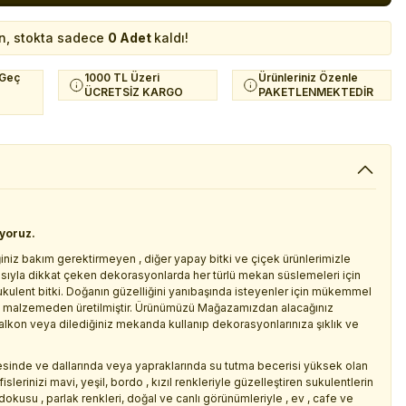
n, stokta sadece
0 Adet
kaldı!
 Geç
1000 TL Üzeri
Ürünleriniz Özenle
ÜCRETSİZ KARGO
PAKETLENMEKTEDİR
iyoruz.
iniz bakım gerektirmeyen , diğer yapay bitki ve çiçek ürünlerimizle
asıyla dikkat çeken dekorasyonlarda her türlü mekan süslemeleri için
kulent bitki. Doğanın güzelliğini yanıbaşında isteyenler için mükemmel
tik malzemeden üretilmiştir. Ürünümüzü Mağazamızdan alacağınız
 balkon veya dilediğiniz mekanda kullanıp dekorasyonlarınıza şıklık ve
desinde ve dallarında veya yapraklarında su tutma becerisi yüksek olan
ofislerinizi mavi, yeşil, bordo , kızıl renkleriyle güzelleştiren sukulentlerin
okusu , parlak renkleri, doğal ve canlı görünümleriyle , ev , cafe ve