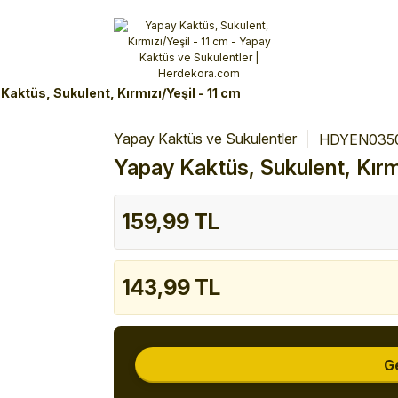
Alışverişlerinizde 3 Taksit Fırsatı!
İlk siparişinizi verin!
%10 Havale İndirimi
Şimdi Alışveriş yap!
Kaktüs, Sukulent, Kırmızı/Yeşil - 11 cm
Yapay Kaktüs ve Sukulentler
HDYEN035
Yapay Kaktüs, Sukulent, Kırmı
159,99 TL
143,99 TL
G