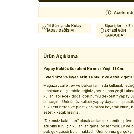
Acele edi
14 Gün İçinde Kolay
Siparişleriniz En
İADE / DEĞİŞİM
ERTESİ GÜN
KARGODA
Ürün Açıklama
Yapay Kaktüs Sukulent Kırmızı-Yeşil 11 Cm.
Evlerinize ve işyerlerinize şıklık ve estetik getir
Mağaza , cafe , ev ve balkonlarınızda kullanabileceğ
aranjman oluşturabileceğiniz , her zaman yeşil kalm
kullanılabilecek doğal görünümlü dekoratif yapay Su
bir seçim . Ürünümüz kaliteli yapay dayanımlı plas
sukulent beton ve plastik saksılara koyarak vitrin ,
estetik katabilirsiniz .
“Dikensiz kaktüsler” olarak anılan sukulentler, göv
etli bitki türü için kullanılan genel bir terimdir. Ev ve 
pek çok çeşidi bulunmaktadır. Ürünlerimiz gerçekçi d