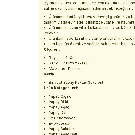
işyerlerinizi dekore etmek için çok uygundur, bulun
stiline uyumludur mağazamızdan seçebileceğiniz diğer
Ürünümüz bütün yıl boyu yemyeşil görünen ve ba
tasarımıylada evinizde, ofisinizde , cafe , restaurant
Ürünümüzü uzun yıllar kullanabilirsiniz en küçük 
kolaydır.
Ürünlerimizde 1.sınıf malzemeler kullanılmaktadır
Her bir ürün özenli ve sağlam paketlenir , hasarsız 
Ölçüler :
Boy : 11 Cm
Renk : Kırmızı-Yeşil
Malzeme : Plastik
İçerik:
Bir adet Yapay Kaktüs Sukulent
Ürün Kategorileri:
Yapay Çiçek
Yapay Bitki
Yapay Ağaç
Yapay Dal
Ev Dekorasyon
Ev Aksesuar
Yapay Sukulent
Yapay Ağaç Dalı