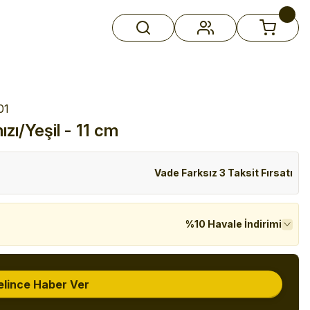
01
zı/Yeşil - 11 cm
Vade Farksız 3 Taksit Fırsatı
%10 Havale İndirimi
elince Haber Ver