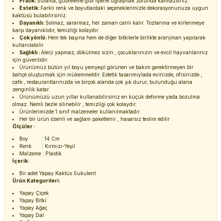
Pratik:
Sulama, gübreleme gibi işlerle uğraşmak zorunda kalmazsınız.
Estetik:
Farklı renk ve boyutlardaki seçeneklerimizle dekorasyonunuza uygun
kaktüsü bulabilirsiniz.
Dayanıklı:
Solmaz, sararmaz, her zaman canlı kalır. Tozlanma ve kirlenmeye
karşı dayanıklıdır, temizliği kolaydır.
Çok yönlü:
Hem tek başına hem de diğer bitkilerle birlikte aranjman yapılarak
kullanılabilir.
Sağlıklı :
Alerji yapmaz, dökülmez sizin , çocuklarınızın ve evcil hayvanlarınız
için güvenlidir.
Ürünümüz bütün yıl boyu yemyeşil görünen ve bakım gerektirmeyen bir
bahçe oluşturmak için mükemmeldir. Estetik tasarımıylada evinizde, ofisinizde ,
cafe , restaurantlarınızda ve birçok alanda çok şık durur, bulunduğu alana
zenginlik katar.
Ürünümüzü uzun yıllar kullanabilirsiniz en küçük deforme yada bozulma
olmaz. Nemli bezle silinebilir , temizliği çok kolaydır.
Ürünlerimizde 1.sınıf malzemeler kullanılmaktadır.
Her bir ürün özenli ve sağlam paketlenir , hasarsız teslim edilir .
Ölçüler :
Boy : 14 Cm
Renk : Kırmızı-Yeşil
Malzeme : Plastik
İçerik:
Bir adet Yapay Kaktüs Sukulent
Ürün Kategorileri:
Yapay Çiçek
Yapay Bitki
Yapay Ağaç
Yapay Dal