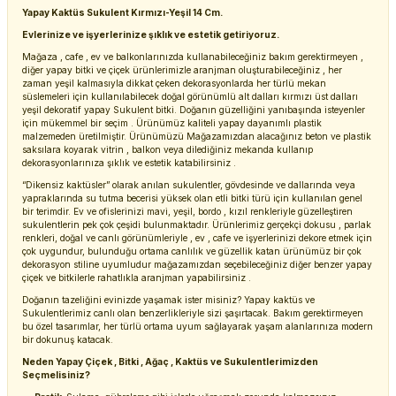
Yapay Kaktüs Sukulent Kırmızı-Yeşil 14 Cm.
Evlerinize ve işyerlerinize şıklık ve estetik getiriyoruz.
Mağaza , cafe , ev ve balkonlarınızda kullanabileceğiniz bakım gerektirmeyen ,
diğer yapay bitki ve çiçek ürünlerimizle aranjman oluşturabileceğiniz , her
zaman yeşil kalmasıyla dikkat çeken dekorasyonlarda her türlü mekan
süslemeleri için kullanılabilecek doğal görünümlü alt dalları kırmızı üst dalları
yeşil dekoratif yapay Sukulent bitki. Doğanın güzelliğini yanıbaşında isteyenler
için mükemmel bir seçim . Ürünümüz kaliteli yapay dayanımlı plastik
malzemeden üretilmiştir. Ürünümüzü Mağazamızdan alacağınız beton ve plastik
saksılara koyarak vitrin , balkon veya dilediğiniz mekanda kullanıp
dekorasyonlarınıza şıklık ve estetik katabilirsiniz .
“Dikensiz kaktüsler” olarak anılan sukulentler, gövdesinde ve dallarında veya
yapraklarında su tutma becerisi yüksek olan etli bitki türü için kullanılan genel
bir terimdir. Ev ve ofislerinizi mavi, yeşil, bordo , kızıl renkleriyle güzelleştiren
sukulentlerin pek çok çeşidi bulunmaktadır. Ürünlerimiz gerçekçi dokusu , parlak
renkleri, doğal ve canlı görünümleriyle , ev , cafe ve işyerlerinizi dekore etmek için
çok uygundur, bulunduğu ortama canlılık ve güzellik katan ürünümüz bir çok
dekorasyon stiline uyumludur mağazamızdan seçebileceğiniz diğer benzer yapay
çiçek ve bitkilerle rahatlıkla aranjman yapabilirsiniz .
Doğanın tazeliğini evinizde yaşamak ister misiniz? Yapay kaktüs ve
Sukulentlerimiz canlı olan benzerlikleriyle sizi şaşırtacak. Bakım gerektirmeyen
bu özel tasarımlar, her türlü ortama uyum sağlayarak yaşam alanlarınıza modern
bir dokunuş katacak.
Neden Yapay Çiçek , Bitki , Ağaç , Kaktüs ve Sukulentlerimizden
Seçmelisiniz?