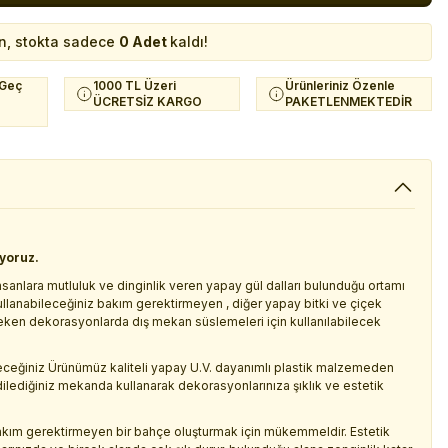
n, stokta sadece
0 Adet
kaldı!
 Geç
1000 TL Üzeri
Ürünleriniz Özenle
ÜCRETSİZ KARGO
PAKETLENMEKTEDİR
iyoruz.
sanlara mutluluk ve dinginlik veren yapay gül dalları bulunduğu ortamı
kullanabileceğiniz bakım gerektirmeyen , diğer yapay bitki ve çiçek
 çeken dekorasyonlarda dış mekan süslemeleri için kullanılabilecek
leceğiniz Ürünümüz kaliteli yapay U.V. dayanımlı plastik malzemeden
 dilediğiniz mekanda kullanarak dekorasyonlarınıza şıklık ve estetik
kım gerektirmeyen bir bahçe oluşturmak için mükemmeldir. Estetik