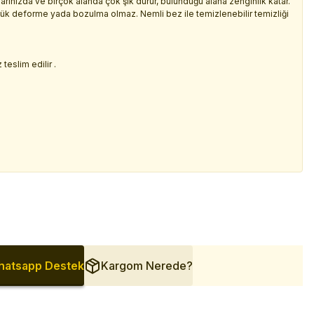
larınızda ve birçok alanda çok şık durur, bulunduğu alana zenginlik katar.
üçük deforme yada bozulma olmaz. Nemli bez ile temizlenebilir temizliği
.
teslim edilir .
atsapp Destek
Kargom Nerede?