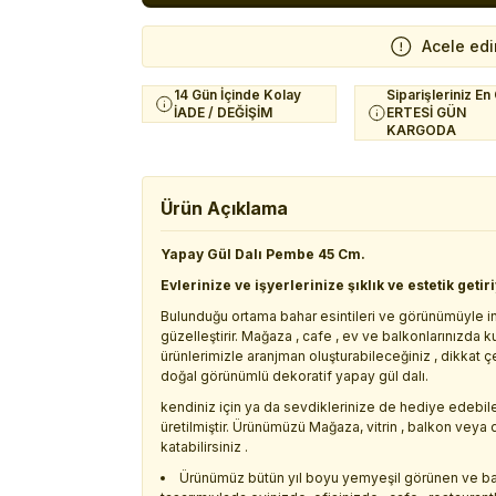
Acele edi
14 Gün İçinde Kolay
Siparişleriniz En
İADE / DEĞİŞİM
ERTESİ GÜN
KARGODA
Ürün Açıklama
Yapay Gül Dalı Pembe 45 Cm.
Evlerinize ve işyerlerinize şıklık ve estetik getir
Bulunduğu ortama bahar esintileri ve görünümüyle in
güzelleştirir. Mağaza , cafe , ev ve balkonlarınızda 
ürünlerimizle aranjman oluşturabileceğiniz , dikkat
doğal görünümlü dekoratif yapay gül dalı.
kendiniz için ya da sevdiklerinize de hediye edebi
üretilmiştir. Ürünümüzü Mağaza, vitrin , balkon veya
katabilirsiniz .
Ürünümüz bütün yıl boyu yemyeşil görünen ve ba