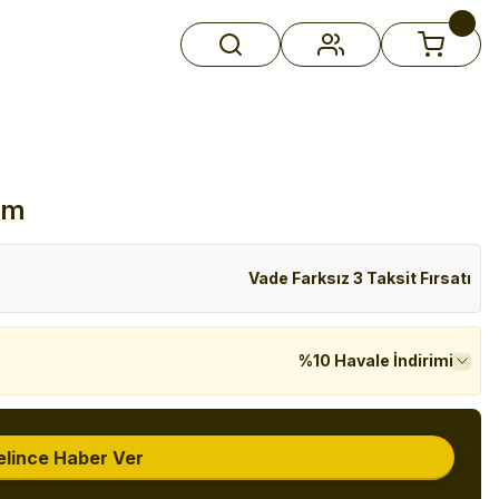
cm
Vade Farksız 3 Taksit Fırsatı
%10 Havale İndirimi
elince Haber Ver