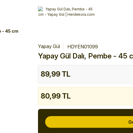
Alışverişlerinizde 3 Taksit Fırsatı!
İlk siparişinizi verin!
%10 Havale İndirimi
Şimdi Alışveriş yap!
e - 45 cm
Yapay Gül
HDYEN01099
Yapay Gül Dalı, Pembe - 45 
89,99 TL
80,99 TL
G