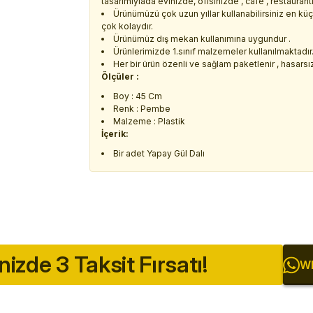
tasarımıylada evinizde, ofisinizde , cafe , restaurant
Ürünümüzü çok uzun yıllar kullanabilirsiniz en k
çok kolaydır.
Ürünümüz dış mekan kullanımına uygundur .
Ürünlerimizde 1.sınıf malzemeler kullanılmaktadır
Her bir ürün özenli ve sağlam paketlenir , hasarsız 
Ölçüler :
Boy : 45 Cm
Renk : Pembe
Malzeme : Plastik
İçerik:
Bir adet Yapay Gül Dalı
inizde 3 Taksit Fırsatı!
Wh