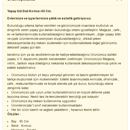
Yapay Gül Dalı Kırmızı 45 Cm.
Evlerinize ve işyerlerinize şıklık ve estetik getiriyoruz.
Bulunduğu ortama bahar esintileri ve görünümüyle insanlara mutluluk ve
dinginlik veren yapay gül dalları bulunduğu ortamı güzelleştirir. Mağaza , cafe ,
ev ve balkonlarınızda kullanabileceğiniz bakım gerektirmeyen , diğer yapay bitki
ve çiçek ürünlerimizle aranjman oluşturabileceğiniz , dikkat çeken
dekorasyonlarda dış mekan süslemeleri için kullanılabilecek doğal görünümlü
dekoratif yapay gül dalı.
kendiniz için ya da sevdiklerinize de hediye edebileceğiniz Ürünümüz kaliteli
yapay U.V. dayanımlı plastik malzemeden üretilmiştir. Ürünümüzü Mağaza,
vitrin , balkon veya dilediğiniz mekanda kullanarak dekorasyonlarınıza şıklık ve
estetik katabilirsiniz .
Ürünümüz bütün yıl boyu yemyeşil görünen ve bakım gerektirmeyen bir
bahçe oluşturmak için mükemmeldir. Estetik tasarımıylada evinizde, ofisinizde ,
cafe , restaurantlarınızda ve birçok alanda çok şık durur, bulunduğu alana
zenginlik katar.
Ürünümüzü çok uzun yıllar kullanabilirsiniz en küçük deforme yada
bozulma olmaz. Nemli bez ile temizlenebilir temizliği çok kolaydır.
Ürünümüz dış mekan kullanımına uygundur .
Ürünlerimizde 1.sınıf malzemeler kullanılmaktadır.
Her bir ürün özenli ve sağlam paketlenir , hasarsız teslim edilir .
Ölçüler :
Boy : 45 Cm
Renk : Kırmızı