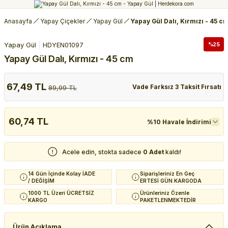
Anasayfa
Yapay Çiçekler
Yapay Gül
Yapay Gül Dalı, Kırmızı - 45 c
Yapay Gül
HDYEN01097
%25
Yapay Gül Dalı, Kırmızı - 45 cm
67,49 TL
Vade Farksız 3 Taksit Fırsatı
89,99 TL
60,74 TL
%10 Havale İndirimi
Acele edin, stokta sadece
0 Adet
kaldı!
14 Gün İçinde Kolay İADE
Siparişleriniz En Geç
/ DEĞİŞİM
ERTESİ GÜN KARGODA
1000 TL Üzeri ÜCRETSİZ
Ürünleriniz Özenle
KARGO
PAKETLENMEKTEDİR
Ürün Açıklama