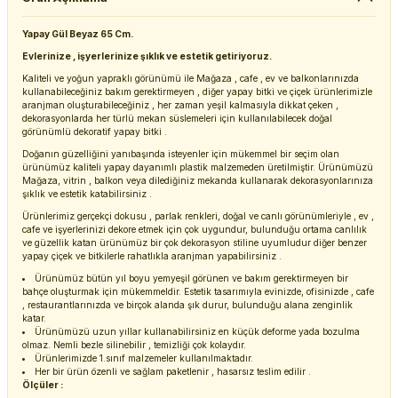
Yapay Gül Beyaz 65 Cm.
Evlerinize , işyerlerinize şıklık ve estetik getiriyoruz.
Kaliteli ve yoğun yapraklı görünümü ile Mağaza , cafe , ev ve balkonlarınızda
kullanabileceğiniz bakım gerektirmeyen , diğer yapay bitki ve çiçek ürünlerimizle
aranjman oluşturabileceğiniz , her zaman yeşil kalmasıyla dikkat çeken ,
dekorasyonlarda her türlü mekan süslemeleri için kullanılabilecek doğal
görünümlü dekoratif yapay bitki .
Doğanın güzelliğini yanıbaşında isteyenler için mükemmel bir seçim olan
ürünümüz kaliteli yapay dayanımlı plastik malzemeden üretilmiştir. Ürünümüzü
Mağaza, vitrin , balkon veya dilediğiniz mekanda kullanarak dekorasyonlarınıza
şıklık ve estetik katabilirsiniz .
Ürünlerimiz gerçekçi dokusu , parlak renkleri, doğal ve canlı görünümleriyle , ev ,
cafe ve işyerlerinizi dekore etmek için çok uygundur, bulunduğu ortama canlılık
ve güzellik katan ürünümüz bir çok dekorasyon stiline uyumludur diğer benzer
yapay çiçek ve bitkilerle rahatlıkla aranjman yapabilirsiniz .
Ürünümüz bütün yıl boyu yemyeşil görünen ve bakım gerektirmeyen bir
bahçe oluşturmak için mükemmeldir. Estetik tasarımıyla evinizde, ofisinizde , cafe
, restaurantlarınızda ve birçok alanda şık durur, bulunduğu alana zenginlik
katar.
Ürünümüzü uzun yıllar kullanabilirsiniz en küçük deforme yada bozulma
olmaz. Nemli bezle silinebilir , temizliği çok kolaydır.
Ürünlerimizde 1.sınıf malzemeler kullanılmaktadır.
Her bir ürün özenli ve sağlam paketlenir , hasarsız teslim edilir .
Ölçüler :