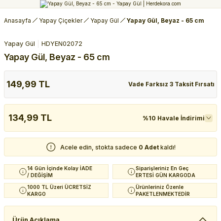
Anasayfa
Yapay Çiçekler
Yapay Gül
Yapay Gül, Beyaz - 65 cm
Yapay Gül
HDYEN02072
Yapay Gül, Beyaz - 65 cm
149,99 TL
Vade Farksız 3 Taksit Fırsatı
134,99 TL
%10 Havale İndirimi
Acele edin, stokta sadece
0 Adet
kaldı!
14 Gün İçinde Kolay İADE
Siparişleriniz En Geç
/ DEĞİŞİM
ERTESİ GÜN KARGODA
1000 TL Üzeri ÜCRETSİZ
Ürünleriniz Özenle
KARGO
PAKETLENMEKTEDİR
Ürün Açıklama