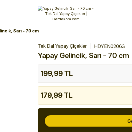
Alışverişlerinizde 3 Taksit Fırsatı!
İlk siparişinizi verin!
%10 Havale İndirimi
Şimdi Alışveriş yap!
incik, Sarı - 70 cm
Tek Dal Yapay Çiçekler
HDYEN02063
Yapay Gelincik, Sarı - 70 cm
199,99 TL
179,99 TL
G