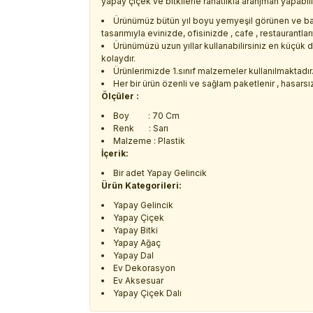
yapay çiçek ve bitkilerle rahatlıkla aranjman yapabilir
Ürünümüz bütün yıl boyu yemyeşil görünen ve ba
tasarımıyla evinizde, ofisinizde , cafe , restaurantla
Ürünümüzü uzun yıllar kullanabilirsiniz en küçük 
kolaydır.
Ürünlerimizde 1.sınıf malzemeler kullanılmaktadır
Her bir ürün özenli ve sağlam paketlenir , hasarsız 
Ölçüler :
Boy : 70 Cm
Renk : Sarı
Malzeme : Plastik
İçerik:
Bir adet Yapay Gelincik
Ürün Kategorileri:
Yapay Gelincik
Yapay Çiçek
Yapay Bitki
Yapay Ağaç
Yapay Dal
Ev Dekorasyon
Ev Aksesuar
Yapay Çiçek Dalı