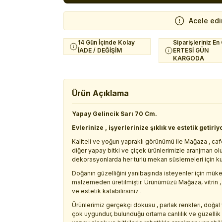
Acele edi
14 Gün İçinde Kolay
Siparişleriniz En
İADE / DEĞİŞİM
ERTESİ GÜN
KARGODA
Ürün Açıklama
Yapay Gelincik Sarı 70 Cm.
Evlerinize , işyerlerinize şıklık ve estetik getiriy
Kaliteli ve yoğun yapraklı görünümü ile Mağaza , caf
diğer yapay bitki ve çiçek ürünlerimizle aranjman ol
dekorasyonlarda her türlü mekan süslemeleri için ku
Doğanın güzelliğini yanıbaşında isteyenler için mük
malzemeden üretilmiştir. Ürünümüzü Mağaza, vitrin ,
ve estetik katabilirsiniz .
Ürünlerimiz gerçekçi dokusu , parlak renkleri, doğal 
çok uygundur, bulunduğu ortama canlılık ve güzelli