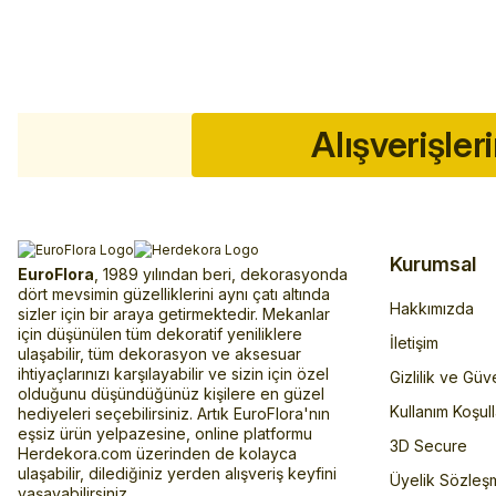
Alışverişler
Kurumsal
EuroFlora
, 1989 yılından beri, dekorasyonda
dört mevsimin güzelliklerini aynı çatı altında
Hakkımızda
sizler için bir araya getirmektedir. Mekanlar
için düşünülen tüm dekoratif yeniliklere
İletişim
ulaşabilir, tüm dekorasyon ve aksesuar
ihtiyaçlarınızı karşılayabilir ve sizin için özel
Gizlilik ve Güv
olduğunu düşündüğünüz kişilere en güzel
Kullanım Koşull
hediyeleri seçebilirsiniz. Artık EuroFlora'nın
eşsiz ürün yelpazesine, online platformu
3D Secure
Herdekora.com üzerinden de kolayca
ulaşabilir, dilediğiniz yerden alışveriş keyfini
Üyelik Sözleş
yaşayabilirsiniz.