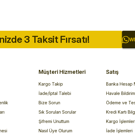
inizde 3 Taksit Fırsatı!
Wh
Müşteri Hizmetleri
Satış
Kargo Takip
Banka Hesap N
İade/İptal Talebi
Havale Bildiri
enlik
Bize Sorun
Ödeme ve Tes
arı
Sık Sorulan Sorular
Kredi Kartı Bilg
Şifremi Unuttum
Kargo İşlemler
mesi
Nasıl Üye Olurum
İade İşlemleri