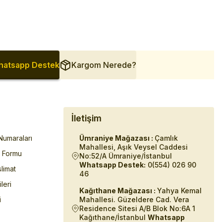
atsapp Destek
Kargom Nerede?
İletişim
umaraları
Ümraniye Mağazası :
Çamlık
Mahallesi, Aşık Veysel Caddesi
m Formu
No:52/A Ümraniye/İstanbul
Whatsapp Destek:
0(554) 026 90
limat
46
ileri
Kağıthane Mağazası :
Yahya Kemal
i
Mahallesi. Güzeldere Cad. Vera
Residence Sitesi A/B Blok No:6A 1
Kağıthane/İstanbul
Whatsapp