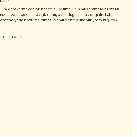
siniz .
kım gerektirmeyen bir bahçe oluşturmak için mükemmeldir. Estetik
rınızda ve birçok alanda şık durur, bulunduğu alana zenginlik katar.
deforme yada bozulma olmaz. Nemli bezle silinebilir , temizliği çok
.
teslim edilir .