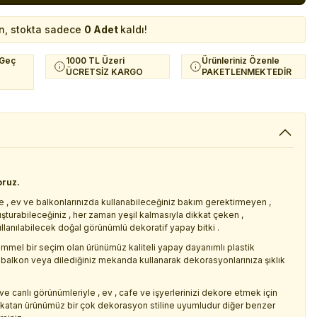
n, stokta sadece
0 Adet
kaldı!
 Geç
1000 TL Üzeri
Ürünleriniz Özenle
ÜCRETSİZ KARGO
PAKETLENMEKTEDİR
oruz.
e , ev ve balkonlarınızda kullanabileceğiniz bakım gerektirmeyen ,
uşturabileceğiniz , her zaman yeşil kalmasıyla dikkat çeken ,
llanılabilecek doğal görünümlü dekoratif yapay bitki .
emmel bir seçim olan ürünümüz kaliteli yapay dayanımlı plastik
 balkon veya dilediğiniz mekanda kullanarak dekorasyonlarınıza şıklık
ve canlı görünümleriyle , ev , cafe ve işyerlerinizi dekore etmek için
k katan ürünümüz bir çok dekorasyon stiline uyumludur diğer benzer