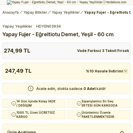
Anasayfa
Yapay Bitkiler
Yapay Yeşillikler
Yapay Fujer - Eğreltiotu D
Yapay Yeşillikler
HDYEN03934
Yapay Fujer - Eğreltiotu Demet, Yeşil - 60 cm
274,99 TL
Vade Farksız 3 Taksit Fırsatı
247,49 TL
%10 Havale İndirimi
Acele edin, stokta sadece
0 Adet
kaldı!
14 Gün İçinde Kolay İADE
Siparişleriniz En Geç
/ DEĞİŞİM
ERTESİ GÜN KARGODA
1000 TL Üzeri ÜCRETSİZ
Ürünleriniz Özenle
KARGO
PAKETLENMEKTEDİR
Ürün Açıklama