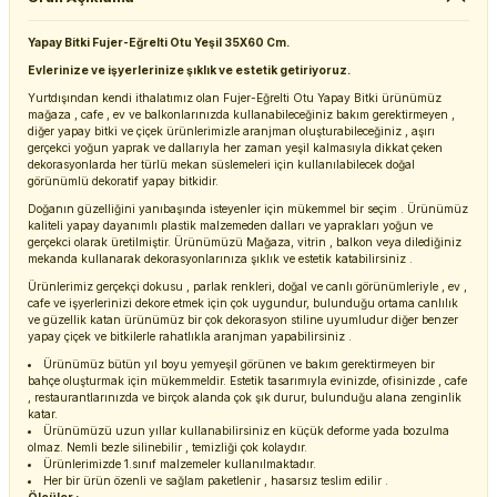
Yapay Bitki Fujer-Eğrelti Otu Yeşil 35X60 Cm.
Evlerinize ve işyerlerinize şıklık ve estetik getiriyoruz.
Yurtdışından kendi ithalatımız olan Fujer-Eğrelti Otu Yapay Bitki ürünümüz
mağaza , cafe , ev ve balkonlarınızda kullanabileceğiniz bakım gerektirmeyen ,
diğer yapay bitki ve çiçek ürünlerimizle aranjman oluşturabileceğiniz , aşırı
gerçekci yoğun yaprak ve dallarıyla her zaman yeşil kalmasıyla dikkat çeken
dekorasyonlarda her türlü mekan süslemeleri için kullanılabilecek doğal
görünümlü dekoratif yapay bitkidir.
Doğanın güzelliğini yanıbaşında isteyenler için mükemmel bir seçim . Ürünümüz
kaliteli yapay dayanımlı plastik malzemeden dalları ve yaprakları yoğun ve
gerçekci olarak üretilmiştir. Ürünümüzü Mağaza, vitrin , balkon veya dilediğiniz
mekanda kullanarak dekorasyonlarınıza şıklık ve estetik katabilirsiniz .
Ürünlerimiz gerçekçi dokusu , parlak renkleri, doğal ve canlı görünümleriyle , ev ,
cafe ve işyerlerinizi dekore etmek için çok uygundur, bulunduğu ortama canlılık
ve güzellik katan ürünümüz bir çok dekorasyon stiline uyumludur diğer benzer
yapay çiçek ve bitkilerle rahatlıkla aranjman yapabilirsiniz .
Ürünümüz bütün yıl boyu yemyeşil görünen ve bakım gerektirmeyen bir
bahçe oluşturmak için mükemmeldir. Estetik tasarımıyla evinizde, ofisinizde , cafe
, restaurantlarınızda ve birçok alanda çok şık durur, bulunduğu alana zenginlik
katar.
Ürünümüzü uzun yıllar kullanabilirsiniz en küçük deforme yada bozulma
olmaz. Nemli bezle silinebilir , temizliği çok kolaydır.
Ürünlerimizde 1.sınıf malzemeler kullanılmaktadır.
Her bir ürün özenli ve sağlam paketlenir , hasarsız teslim edilir .