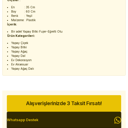
Ölçüler :
En : 35 Cm
Boy : 60 Cm
Renk : Yeşil
Malzeme : Plastik
İçerik:
Bir adet Yapay Bitki Fujer-Eğrelti Otu
Ürün Kategorileri:
Yapay Çiçek
Yapay Bitki
Yapay Ağaç
Yapay Dal
Ev Dekorasyon
Ev Aksesuar
Yapay Ağaç Dalı
Alışverişlerinizde 3 Taksit Fırsatı!
Whatsapp Destek